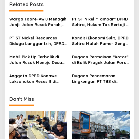
g
Related Posts
a
s
Warga Taore–Awiu Menagih
PT ST Nikel “Tampar” DPRD
Janji: Jalan Rusak Parah,
Sultra, Hukum Tak Bertaji di
i
Pemerintah Dinilai Abai
Hadapan Korporasi
p
Tambang
PT ST Nickel Resources
Kondisi Ekonomi Sulit, DPRD
Diduga Langgar Izin, DPRD
Sultra Malah Pamer Gengsi
o
Sultra Diminta Hentikan
dengan Mobil Baru Miliaran
s
Aktivitas Pertambangan
Rupiah
Mobil Pick Up Terbalik di
Dugaan Permainan “Kotor”
Jalan Rusak Menuju Desa
di Balik Proyek Jalan Poros
Taore dan Awiu, Warga
Mataiwoi-Abuki : Anggaran
Minta Pemerintah Segera
Miliaran, Hasil
Anggota DPRD Konawe
Dugaan Pencemaran
Bertindak
Mengecewakan
Laksanakan Reses II di
Lingkungan PT TBS di
Dapil, Terima Aspirasi
Bombana : Air Kali
Warga Kelurahan
Menguning, Ekosistem
Lalosabila dan Kasupute
Terdampak
Don't Miss