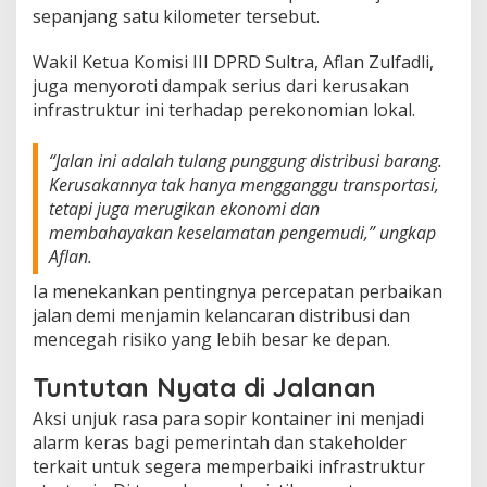
sepanjang satu kilometer tersebut.
a
n
E
Wakil Ketua Komisi III DPRD Sultra, Aflan Zulfadli,
k
juga menyoroti dampak serius dari kerusakan
o
infrastruktur ini terhadap perekonomian lokal.
n
o
m
“Jalan ini adalah tulang punggung distribusi barang.
i
Kerusakannya tak hanya mengganggu transportasi,
tetapi juga merugikan ekonomi dan
membahayakan keselamatan pengemudi,” ungkap
Aflan.
Ia menekankan pentingnya percepatan perbaikan
jalan demi menjamin kelancaran distribusi dan
mencegah risiko yang lebih besar ke depan.
Tuntutan Nyata di Jalanan
Aksi unjuk rasa para sopir kontainer ini menjadi
alarm keras bagi pemerintah dan stakeholder
terkait untuk segera memperbaiki infrastruktur