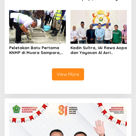
Aplikasi Perpustakaan
Satu Keluarga Meninggal
Digital, DPRD Restui
Dunia
Anggaran Rp200 Juta
Peletakan Batu Pertama
Kadin Sultra, IAI Rawa Aopa
KNMP di Muara Sampara,
dan Yayasan Al Asri
Wabup Konawe Ajak Desa
Bersinergi Cetak Lulusan
Jemput Program Pusat
Siap Kerja
View More