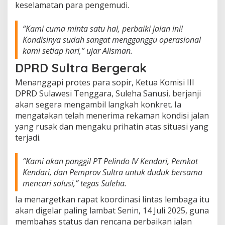
keselamatan para pengemudi.
n
g
k
“Kami cuma minta satu hal, perbaiki jalan ini!
u
Kondisinya sudah sangat mengganggu operasional
t
kami setiap hari,” ujar Alisman.
o
k
DPRD Sultra Bergerak
o
A
Menanggapi protes para sopir, Ketua Komisi III
n
DPRD Sulawesi Tenggara, Suleha Sanusi, berjanji
c
akan segera mengambil langkah konkret. Ia
a
mengatakan telah menerima rekaman kondisi jalan
m
K
yang rusak dan mengaku prihatin atas situasi yang
e
terjadi.
s
e
“Kami akan panggil PT Pelindo IV Kendari, Pemkot
l
a
Kendari, dan Pemprov Sultra untuk duduk bersama
m
mencari solusi,” tegas Suleha.
a
t
Ia menargetkan rapat koordinasi lintas lembaga itu
a
akan digelar paling lambat Senin, 14 Juli 2025, guna
n
membahas status dan rencana perbaikan jalan
d