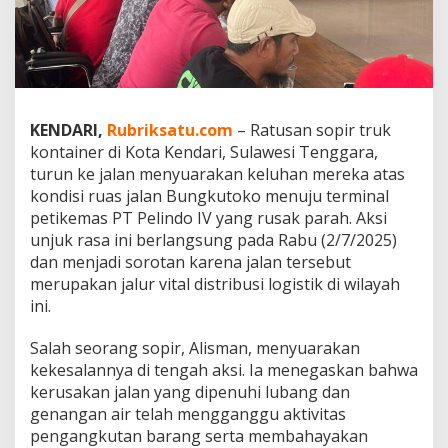
n
d
a
r
i
G
e
KENDARI,
Rubriksatu.com
– Ratusan sopir truk
r
kontainer di Kota Kendari, Sulawesi Tenggara,
a
turun ke jalan menyuarakan keluhan mereka atas
m
,
kondisi ruas jalan Bungkutoko menuju terminal
J
petikemas PT Pelindo IV yang rusak parah. Aksi
a
unjuk rasa ini berlangsung pada Rabu (2/7/2025)
l
dan menjadi sorotan karena jalan tersebut
a
merupakan jalur vital distribusi logistik di wilayah
n
R
ini.
u
s
Salah seorang sopir, Alisman, menyuarakan
a
kekesalannya di tengah aksi. Ia menegaskan bahwa
k
kerusakan jalan yang dipenuhi lubang dan
d
i
genangan air telah mengganggu aktivitas
B
pengangkutan barang serta membahayakan
u