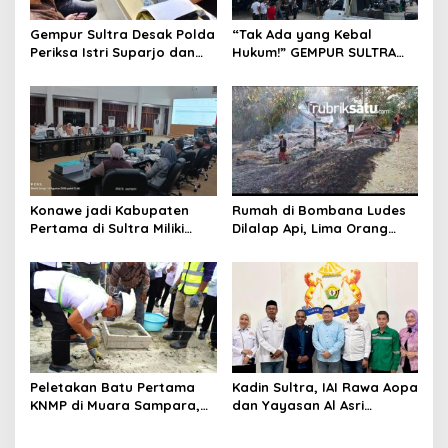
Gempur Sultra Desak Polda
“Tak Ada yang Kebal
Periksa Istri Suparjo dan
Hukum!” GEMPUR SULTRA
Segera Tahan Tersangka
Geruduk Kantor Fajar S
Kasus Tambang Ilegal
Tanawali dan PT
Tadisangka, Siap Kuasai
Lahan Puuwatu
Konawe jadi Kabupaten
Rumah di Bombana Ludes
Pertama di Sultra Miliki
Dilalap Api, Lima Orang
Aplikasi Perpustakaan
Satu Keluarga Meninggal
Digital, DPRD Restui
Dunia
Anggaran Rp200 Juta
Peletakan Batu Pertama
Kadin Sultra, IAI Rawa Aopa
KNMP di Muara Sampara,
dan Yayasan Al Asri
Wabup Konawe Ajak Desa
Bersinergi Cetak Lulusan
Jemput Program Pusat
Siap Kerja