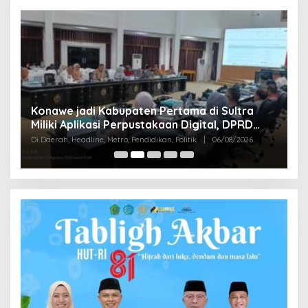
S
Konawe jadi Kabupaten Pertama di Sultra
K
Miliki Aplikasi Perpustakaan Digital, DPRD
B
Di
Restui Anggaran Rp200 Juta
Di Daerah, Headline, Metro, Pendidikan, Politik
|
06/08/2026
Bu