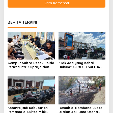
BERITA TERKINI
Gempur Sultra Desak Polda
“Tak Ada yang Kebal
Periksa Istri Suparjo dan
Hukum!” GEMPUR SULTRA
Segera Tahan Tersangka
Geruduk Kantor Fajar S
Kasus Tambang Ilegal
Tanawali dan PT
Tadisangka, Siap Kuasai
Lahan Puuwatu
Konawe jadi Kabupaten
Rumah di Bombana Ludes
Pertama di Sultra Miliki
Dilalap Api, Lima Orang