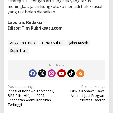
strategis. Di tengah arus logistik yang terus
meningkat, jalan Bungkutoko menjadi titik krusial
yang tak boleh diabaikan.
Laporan: Redaksi
Editor: Tim Rubriksatu.com
Anggota DPRD
DPRD Sultra
Jalan Rusak
Sopir Truk
Ikuti Kami
N
Pos sebelumnya
Pos berikutnya
Inflasi di Konawe Terkendali,
DPRD Konawe Kawal
a
BPS Rilis IHK Juni 2025:
Aspirasi Jadi Program
v
Kesehatan Alami Kenaikan
Prioritas Daerah
Tertinggi
i