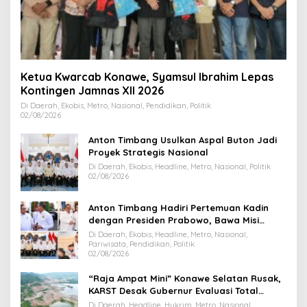
Ketua Kwarcab Konawe, Syamsul Ibrahim Lepas
Kontingen Jamnas XII 2026
Di Daerah, Ekobis, Metro, Nasional, Pendidikan, Politik
02/08/2026
Anton Timbang Usulkan Aspal Buton Jadi
Proyek Strategis Nasional
Di Daerah, Ekobis, Headline, Metro, Nasional, Politik
02/08/2026
Anton Timbang Hadiri Pertemuan Kadin
dengan Presiden Prabowo, Bawa Misi
Majukan Ekonomi Sultra
Di Daerah, Ekobis, Headline, Metro, Nasional,
Pariwisata, Pendidikan, Politik
02/08/2026
“Raja Ampat Mini” Konawe Selatan Rusak,
KARST Desak Gubernur Evaluasi Total
Dispar Sultra
Di Daerah, Headline, Hukrim, Metro, Nasional,