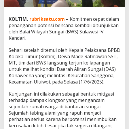
u
n
g
KOLTIM,
rubriksatu.com
–
Komitmen cepat dalam
D
A
penanganan potensi bencana kembali ditunjukkan
S
oleh Balai Wilayah Sungai (BWS) Sulawesi IV
S
Kendari.
a
n
Sehari setelah ditemui oleh Kepala Pelaksana BPBD
g
g
Kolaka Timur (Koltim), Dewa Made Ratmawan SST,
o
MT, tim dari BWS langsung terjun ke lapangan
n
untuk melihat kondisi Daerah Aliran Sungai (DAS)
a
Konaweeha yang melintasi Kelurahan Sanggona,
K
o
Kecamatan Uluiwoi, pada Selasa (17/6/2025).
l
t
Kunjungan ini dilakukan sebagai bentuk mitigasi
i
terhadap dampak longsor yang mengancam
m
sejumlah rumah warga di bantaran sungai.
Sejumlah tebing alami yang rapuh menjadi
perhatian serius karena berpotensi menimbulkan
kerusakan lebih besar jika tak segera ditangani,