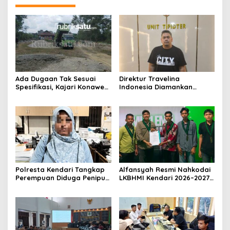
Ada Dugaan Tak Sesuai
Direktur Travelina
Spesifikasi, Kajari Konawe
Indonesia Diamankan
Minta Proyek Pagar
Polresta Kendari, Kasus
Rupbasan Rp1,9 Miliar
Penelantaran Jemaah
Dihentikan
Umrah Masuk Babak Baru
Polresta Kendari Tangkap
Alfansyah Resmi Nahkodai
Perempuan Diduga Penipu
LKBHMI Kendari 2026–2027,
Proyek, Korban Rugi
Bidik Penguatan Advokasi
Rp588,1 Juta
Hukum