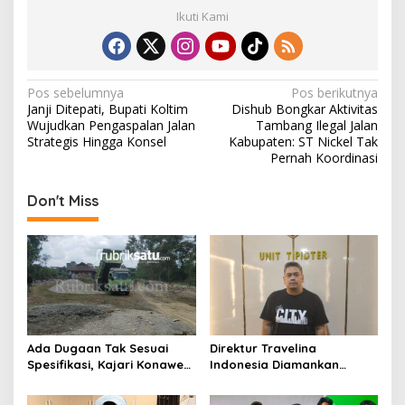
Ikuti Kami
N
Pos sebelumnya
Pos berikutnya
Janji Ditepati, Bupati Koltim
Dishub Bongkar Aktivitas
a
Wujudkan Pengaspalan Jalan
Tambang Ilegal Jalan
v
Strategis Hingga Konsel
Kabupaten: ST Nickel Tak
Pernah Koordinasi
i
g
Don't Miss
a
s
i
p
o
s
Ada Dugaan Tak Sesuai
Direktur Travelina
Spesifikasi, Kajari Konawe
Indonesia Diamankan
Minta Proyek Pagar
Polresta Kendari, Kasus
Rupbasan Rp1,9 Miliar
Penelantaran Jemaah