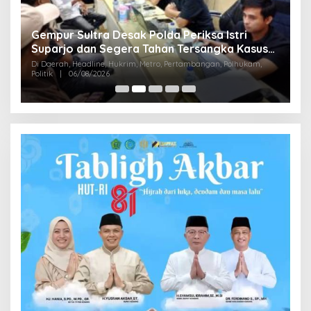
Gempur Sultra Desak Polda Periksa Istri
,9
B
Suparjo dan Segera Tahan Tersangka Kasus
M
Tambang Ilegal
Di Daerah, Headline, Hukrim, Metro, Pertambangan, Polhukam,
D
Politik
|
06/08/2026
Di 