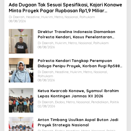
Ada Dugaan Tak Sesuai Spesifikasi, Kajari Konawe
Minta Proyek Pagar Rupbasan Rp1,9 Miliar
Dihentikan
Di Daerah, Headline, Hukrim, Metro, Nasional, Polhukam
08/08/2026
Direktur Travelina Indonesia Diamankan
Polresta Kendari, Kasus Penelantaran
Jemaah Umrah Masuk Babak Baru
Di Daerah, Hukrim, Metro, Nasional, Polhukam
08/08/2026
Polresta Kendari Tangkap Perempuan
Diduga Penipu Proyek, Korban Rugi Rp588,1
Juta
Di Daerah, Headline, Hukrim, Metro, Nasional,
Polhukam
08/08/2026
Ketua Kwarcab Konawe, Syamsul Ibrahim
Lepas Kontingen Jamnas XII 2026
Di Daerah, Ekobis, Metro, Nasional, Pendidikan, Politik
02/08/2026
Anton Timbang Usulkan Aspal Buton Jadi
Proyek Strategis Nasional
Di Daerah, Ekobis, Headline, Metro, Nasional, Politik