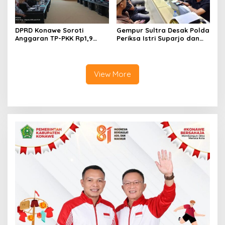
DPRD Konawe Soroti
Gempur Sultra Desak Polda
Anggaran TP-PKK Rp1,9
Periksa Istri Suparjo dan
Miliar, Jangan APBD Habis
Segera Tahan Tersangka
untuk Perjalanan Dinas
Kasus Tambang Ilegal
View More