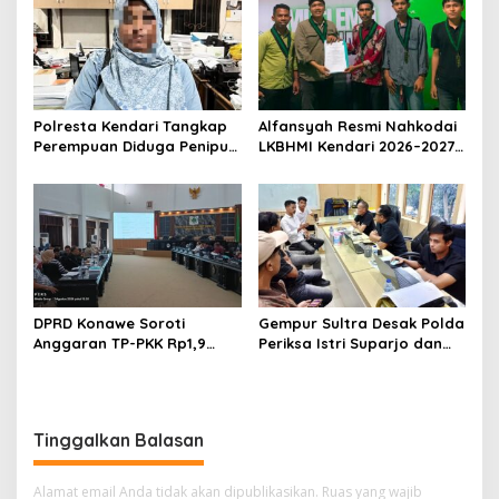
Dihentikan
Umrah Masuk Babak Baru
Polresta Kendari Tangkap
Alfansyah Resmi Nahkodai
Perempuan Diduga Penipu
LKBHMI Kendari 2026–2027,
Proyek, Korban Rugi
Bidik Penguatan Advokasi
Rp588,1 Juta
Hukum
DPRD Konawe Soroti
Gempur Sultra Desak Polda
Anggaran TP-PKK Rp1,9
Periksa Istri Suparjo dan
Miliar, Jangan APBD Habis
Segera Tahan Tersangka
untuk Perjalanan Dinas
Kasus Tambang Ilegal
Tinggalkan Balasan
Alamat email Anda tidak akan dipublikasikan.
Ruas yang wajib