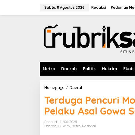
L
e
Sabtu, 8 Agustus 2026
Redaksi
Pedoman Med
w
a
t
i
k
e
k
o
n
t
e
Metro
Daerah
Politik
Hukrim
Ekobi
n
Homepage
/
Daerah
T
e
Terduga Pencuri Mob
r
d
Pelaku Asal Gowa S
u
g
a
Redaksi
11/06/2025
P
Daerah
,
Hukrim
,
Metro
,
Nasional
e