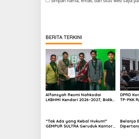
Simpan nama, email, dan situs web saya pa
BERITA TERKINI
Alfansyah Resmi Nahkodai
DPRD Kon
LKBHMI Kendari 2026–2027, Bidik
TP-PKK R
Penguatan Advokasi Hukum
Habis un
“Tak Ada yang Kebal Hukum!”
Belanja E
GEMPUR SULTRA Geruduk Kantor
Dipertan
Fajar S Tanawali dan PT
Anggaran
Tadisangka, Siap Kuasai Lahan
Konawe D