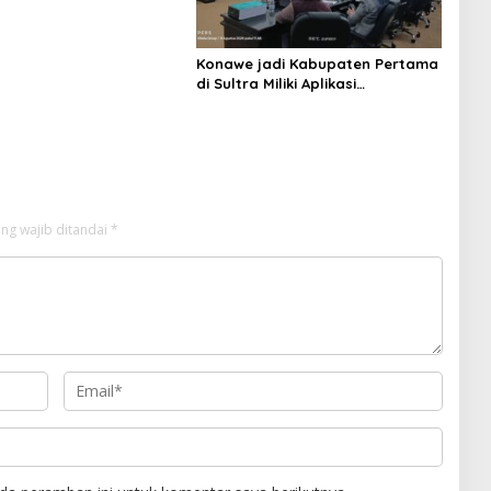
Konawe jadi Kabupaten Pertama
di Sultra Miliki Aplikasi
Perpustakaan Digital, DPRD
Restui Anggaran Rp200 Juta
ng wajib ditandai
*