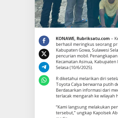
,
P
e
l
a
k
u
A
KONAWE, Rubriksatu.com
– Ke
s
berhasil meringkus seorang pri
a
l
Kabupaten Gowa, Sulawesi Sela
G
pencurian mobil. Penangkapan 
o
Kecamatan Asinua, Kabupaten 
w
Selasa (10/6/2025).
a
S
u
R diketahui melarikan diri sete
l
Toyota Calya berwarna putih d
s
Berdasarkan informasi dari med
e
terlacak mengarah ke wilayah 
l
“Kami langsung melakukan pen
tersebut,” ungkap Kapolsek Ab