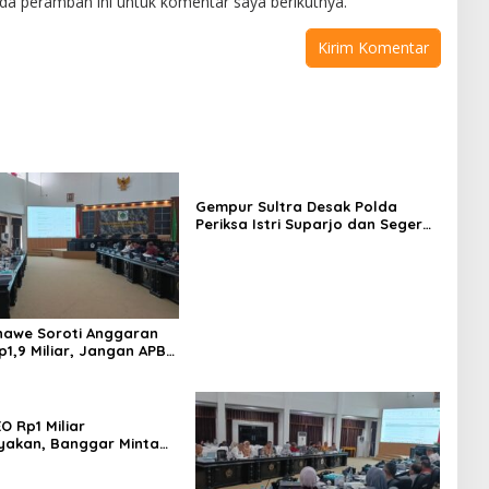
da peramban ini untuk komentar saya berikutnya.
Gempur Sultra Desak Polda
Periksa Istri Suparjo dan Segera
Tahan Tersangka Kasus Tambang
Ilegal
awe Soroti Anggaran
p1,9 Miliar, Jangan APBD
tuk Perjalanan Dinas
O Rp1 Miliar
yakan, Banggar Minta
 Dinas Pariwisata
irasionalisasi