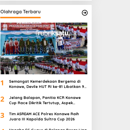
Olahraga Terbaru
1
Semangat Kemerdekaan Bergema di
Konawe, Devile HUT RI ke-81 Libatkan 98
Barisan
2
Jelang Balapan, Panitia KCR Konawe
Cup Race Dikritik Tertutup, Aspek
Keselamatan Dipertanyakan
3
Tim ASREAM ACE Polres Konawe Raih
Juara III Kapolda Sultra Cup 2026
Unaaha FC Gugur di Delapan Besar Liga