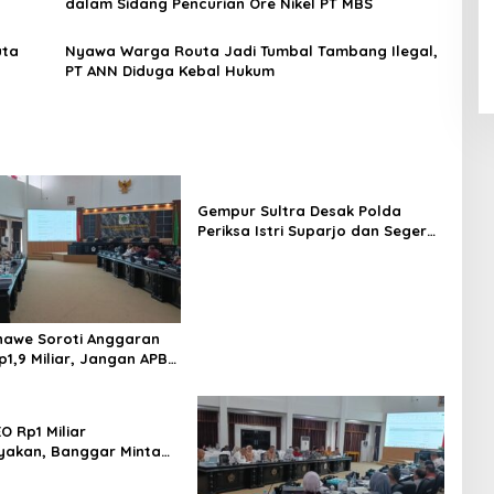
dalam Sidang Pencurian Ore Nikel PT MBS
uta
Nyawa Warga Routa Jadi Tumbal Tambang Ilegal,
PT ANN Diduga Kebal Hukum
Gempur Sultra Desak Polda
Periksa Istri Suparjo dan Segera
Tahan Tersangka Kasus Tambang
Ilegal
awe Soroti Anggaran
p1,9 Miliar, Jangan APBD
tuk Perjalanan Dinas
O Rp1 Miliar
yakan, Banggar Minta
 Dinas Pariwisata
irasionalisasi