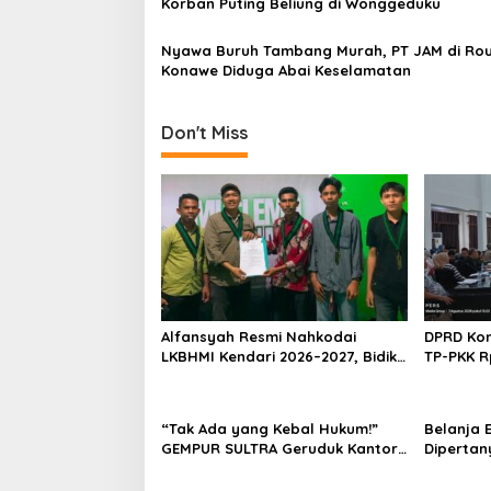
Korban Puting Beliung di Wonggeduku
Nyawa Buruh Tambang Murah, PT JAM di Ro
Konawe Diduga Abai Keselamatan
Don't Miss
Alfansyah Resmi Nahkodai
DPRD Kon
LKBHMI Kendari 2026–2027, Bidik
TP-PKK R
Penguatan Advokasi Hukum
Habis un
“Tak Ada yang Kebal Hukum!”
Belanja E
GEMPUR SULTRA Geruduk Kantor
Dipertan
Fajar S Tanawali dan PT
Anggaran
Tadisangka, Siap Kuasai Lahan
Konawe D