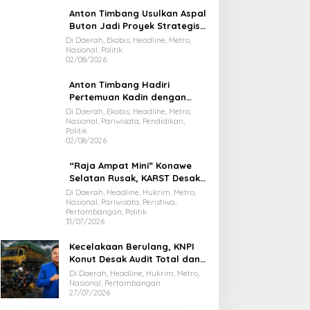
Anton Timbang Usulkan Aspal
Buton Jadi Proyek Strategis
Nasional
Di Daerah, Ekobis, Headline, Metro,
Nasional, Politik
02/08/2026
Anton Timbang Hadiri
Pertemuan Kadin dengan
Presiden Prabowo, Bawa Misi
Di Daerah, Ekobis, Headline, Metro,
Nasional, Pariwisata, Pendidikan,
Majukan Ekonomi Sultra
Politik
02/08/2026
“Raja Ampat Mini” Konawe
Selatan Rusak, KARST Desak
Gubernur Evaluasi Total
Di Daerah, Headline, Hukrim, Metro,
Nasional, Pariwisata, Peristiwa,
Dispar Sultra
Pertambangan, Politik
31/07/2026
Kecelakaan Berulang, KNPI
Konut Desak Audit Total dan
Hentikan Hauling PT SPL
Di Daerah, Headline, Hukrim, Metro,
Nasional, Pertambangan
27/07/2026