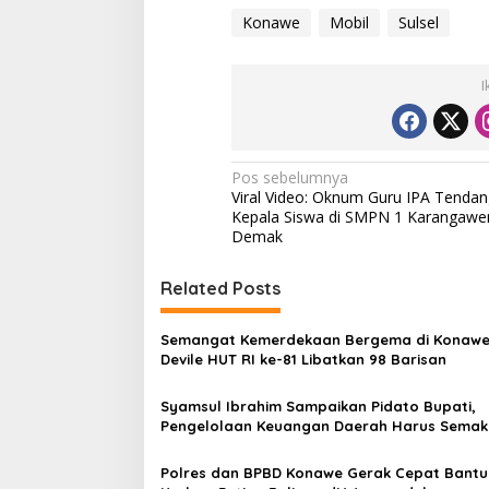
Konawe
Mobil
Sulsel
I
N
Pos sebelumnya
Viral Video: Oknum Guru IPA Tendan
a
Kepala Siswa di SMPN 1 Karangawe
v
Demak
i
Related Posts
g
a
Semangat Kemerdekaan Bergema di Konawe
s
Devile HUT RI ke-81 Libatkan 98 Barisan
i
Syamsul Ibrahim Sampaikan Pidato Bupati,
p
Pengelolaan Keuangan Daerah Harus Semak
Berkualitas
o
Polres dan BPBD Konawe Gerak Cepat Bantu
s