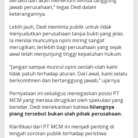
berlaku dan akan memenuhi semua tanggung
e
jawab perusahaan,” tegas Dedi dalam
l
keterangannya.
a
k
Lebih jauh, Dedi meminta publik untuk tidak
u
n
menyudutkan perusahaan tanpa bukti yang jelas.
y
Ia menilai munculnya opini miring sangat
a
merugikan, terlebih bagi perusahaan yang sejak
!
awal telah menjunjung tinggi kepatuhan hukum.
”
“Jangan sampai muncul opini seolah-olah kami
tidak patuh terhadap aturan. Dari awal, kami selalu
berkomitmen dan bertanggung jawab,” ujarnya.
Pernyataan ini sekaligus menegaskan posisi PT
MCM yang merasa dirugikan oleh spekulasi yang
beredar. Dedi menekankan bahwa
hilangnya
plang tersebut bukan ulah pihak perusahaan.
Klarifikasi dari PT MCM ini menjadi penting di
tengah sorotan publik terhadap peristiwa