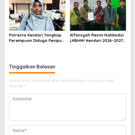
Dihentikan
Umrah Masuk Babak Baru
Polresta Kendari Tangkap
Alfansyah Resmi Nahkodai
Perempuan Diduga Penipu
LKBHMI Kendari 2026–2027,
Proyek, Korban Rugi
Bidik Penguatan Advokasi
Rp588,1 Juta
Hukum
Tinggalkan Balasan
Alamat email Anda tidak akan dipublikasikan.
Ruas yang wajib
ditandai
*