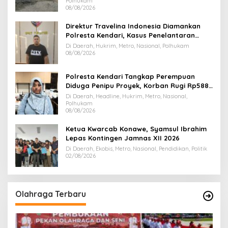
Polhukam
08/08/2026
Direktur Travelina Indonesia Diamankan
Polresta Kendari, Kasus Penelantaran
Jemaah Umrah Masuk Babak Baru
Di Daerah, Hukrim, Metro, Nasional, Polhukam
08/08/2026
Polresta Kendari Tangkap Perempuan
Diduga Penipu Proyek, Korban Rugi Rp588,1
Juta
Di Daerah, Headline, Hukrim, Metro, Nasional,
Polhukam
08/08/2026
Ketua Kwarcab Konawe, Syamsul Ibrahim
Lepas Kontingen Jamnas XII 2026
Di Daerah, Ekobis, Metro, Nasional, Pendidikan, Politik
02/08/2026
Olahraga Terbaru