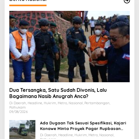
Dua Tersangka, Satu Sudah Divonis, Lalu
Bagaimana Nasib Anugrah Anca?
Di Daerah, Headline, Hukrim, Metro, Nasional, Pertambangan,
Polhukam
09/08/2026
Ada Dugaan Tak Sesuai Spesifikasi, Kajari
Konawe Minta Proyek Pagar Rupbasan
Rp1,9 Miliar Dihentikan
Di Daerah, Headline, Hukrim, Metro, Nasional,