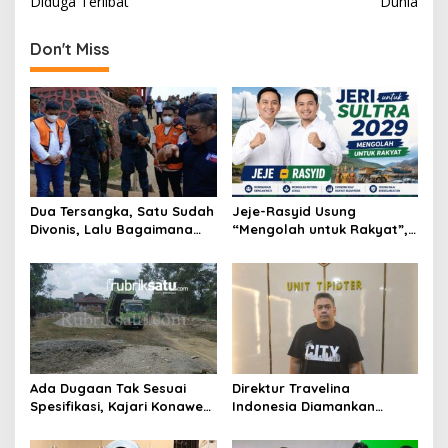
Diduga Terlibat
Dunia
i
g
Don't Miss
a
s
i
p
o
s
Dua Tersangka, Satu Sudah
Jeje-Rasyid Usung
Divonis, Lalu Bagaimana
“Mengolah untuk Rakyat”,
Nasib Anugrah Anca?
Bidik Arah Baru Sultra
Menuju 2029
Ada Dugaan Tak Sesuai
Direktur Travelina
Spesifikasi, Kajari Konawe
Indonesia Diamankan
Minta Proyek Pagar
Polresta Kendari, Kasus
Rupbasan Rp1,9 Miliar
Penelantaran Jemaah