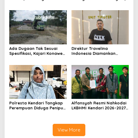
Nasib Anugrah Anca?
Bidik Arah Baru Sultra
Menuju 2029
Ada Dugaan Tak Sesuai
Direktur Travelina
Spesifikasi, Kajari Konawe
Indonesia Diamankan
Minta Proyek Pagar
Polresta Kendari, Kasus
Rupbasan Rp1,9 Miliar
Penelantaran Jemaah
Dihentikan
Umrah Masuk Babak Baru
Polresta Kendari Tangkap
Alfansyah Resmi Nahkodai
Perempuan Diduga Penipu
LKBHMI Kendari 2026–2027,
Proyek, Korban Rugi
Bidik Penguatan Advokasi
Rp588,1 Juta
Hukum
View More