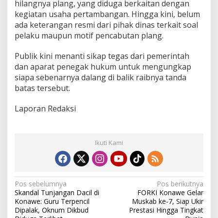
hilangnya plang, yang diduga berkaitan dengan
kegiatan usaha pertambangan. Hingga kini, belum
ada keterangan resmi dari pihak dinas terkait soal
pelaku maupun motif pencabutan plang.
Publik kini menanti sikap tegas dari pemerintah
dan aparat penegak hukum untuk mengungkap
siapa sebenarnya dalang di balik raibnya tanda
batas tersebut.
Laporan Redaksi
Ikuti Kami
N
Pos sebelumnya
Pos berikutnya
Skandal Tunjangan Dacil di
FORKI Konawe Gelar
a
Konawe: Guru Terpencil
Muskab ke-7, Siap Ukir
v
Dipalak, Oknum Dikbud
Prestasi Hingga Tingkat