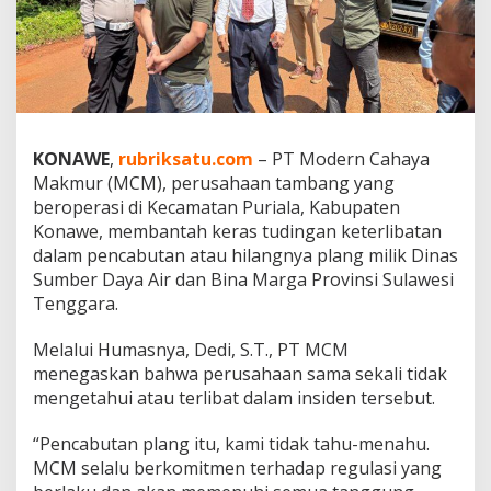
C
M
A
n
g
k
a
t
KONAWE
,
rubriksatu.com
– PT Modern Cahaya
S
Makmur (MCM), perusahaan tambang yang
u
beroperasi di Kecamatan Puriala, Kabupaten
a
Konawe, membantah keras tudingan keterlibatan
r
a
dalam pencabutan atau hilangnya plang milik Dinas
:
Sumber Daya Air dan Bina Marga Provinsi Sulawesi
“
Tenggara.
B
u
Melalui Humasnya, Dedi, S.T., PT MCM
k
a
menegaskan bahwa perusahaan sama sekali tidak
n
mengetahui atau terlibat dalam insiden tersebut.
K
a
“Pencabutan plang itu, kami tidak tahu-menahu.
m
MCM selalu berkomitmen terhadap regulasi yang
i
P