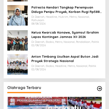
Polresta Kendari Tangkap Perempuan
Diduga Penipu Proyek, Korban Rugi Rp588,1
Juta
Di Daerah, Headline, Hukrim, Metro, Nasional,
Polhukam
08/08/2026
Ketua Kwarcab Konawe, Syamsul Ibrahim
Lepas Kontingen Jamnas XII 2026
Di Daerah, Ekobis, Metro, Nasional, Pendidikan, Politik
02/08/2026
Anton Timbang Usulkan Aspal Buton Jadi
Proyek Strategis Nasional
Di Daerah, Ekobis, Headline, Metro, Nasional, Politik
02/08/2026
Olahraga Terbaru