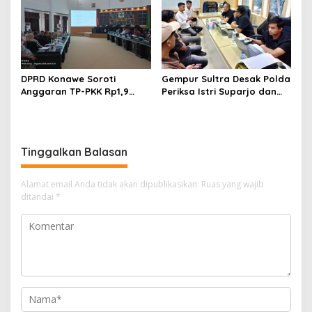
DPRD Konawe Soroti
Gempur Sultra Desak Polda
Anggaran TP-PKK Rp1,9
Periksa Istri Suparjo dan
Miliar, Jangan APBD Habis
Segera Tahan Tersangka
untuk Perjalanan Dinas
Kasus Tambang Ilegal
Tinggalkan Balasan
Alamat email Anda tidak akan dipublikasikan.
Ruas yang wajib
ditandai
*