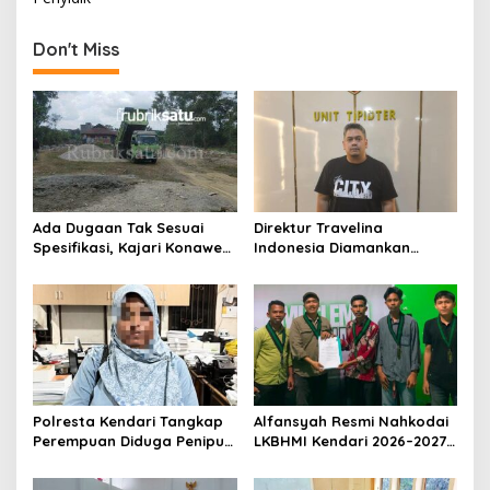
g
a
Don't Miss
s
i
p
o
s
Ada Dugaan Tak Sesuai
Direktur Travelina
Spesifikasi, Kajari Konawe
Indonesia Diamankan
Minta Proyek Pagar
Polresta Kendari, Kasus
Rupbasan Rp1,9 Miliar
Penelantaran Jemaah
Dihentikan
Umrah Masuk Babak Baru
Polresta Kendari Tangkap
Alfansyah Resmi Nahkodai
Perempuan Diduga Penipu
LKBHMI Kendari 2026–2027,
Proyek, Korban Rugi
Bidik Penguatan Advokasi
Rp588,1 Juta
Hukum