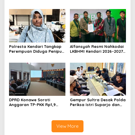
Minta Proyek Pagar
Polresta Kendari, Kasus
Rupbasan Rp1,9 Miliar
Penelantaran Jemaah
Dihentikan
Umrah Masuk Babak Baru
Polresta Kendari Tangkap
Alfansyah Resmi Nahkodai
Perempuan Diduga Penipu
LKBHMI Kendari 2026–2027,
Proyek, Korban Rugi
Bidik Penguatan Advokasi
Rp588,1 Juta
Hukum
DPRD Konawe Soroti
Gempur Sultra Desak Polda
Anggaran TP-PKK Rp1,9
Periksa Istri Suparjo dan
Miliar, Jangan APBD Habis
Segera Tahan Tersangka
untuk Perjalanan Dinas
Kasus Tambang Ilegal
View More