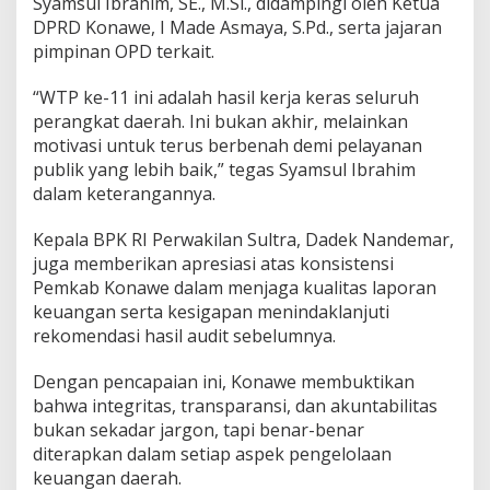
Syamsul Ibrahim, SE., M.Si., didampingi oleh Ketua
e
DPRD Konawe, I Made Asmaya, S.Pd., serta jajaran
n
pimpinan OPD terkait.
s
i
T
“WTP ke-11 ini adalah hasil kerja keras seluruh
a
perangkat daerah. Ini bukan akhir, melainkan
t
motivasi untuk terus berbenah demi pelayanan
a
publik yang lebih baik,” tegas Syamsul Ibrahim
K
dalam keterangannya.
e
l
o
Kepala BPK RI Perwakilan Sultra, Dadek Nandemar,
l
juga memberikan apresiasi atas konsistensi
a
Pemkab Konawe dalam menjaga kualitas laporan
K
keuangan serta kesigapan menindaklanjuti
e
u
rekomendasi hasil audit sebelumnya.
a
n
Dengan pencapaian ini, Konawe membuktikan
g
bahwa integritas, transparansi, dan akuntabilitas
a
bukan sekadar jargon, tapi benar-benar
n
T
diterapkan dalam setiap aspek pengelolaan
e
keuangan daerah.
r