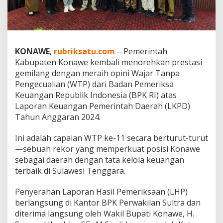
r
t
u
r
u
KONAWE
,
rubriksatu.com
– Pemerintah
t
-
Kabupaten Konawe kembali menorehkan prestasi
t
gemilang dengan meraih opini Wajar Tanpa
u
Pengecualian (WTP) dari Badan Pemeriksa
r
Keuangan Republik Indonesia (BPK RI) atas
u
t
Laporan Keuangan Pemerintah Daerah (LKPD)
,
Tahun Anggaran 2024.
B
u
Ini adalah capaian WTP ke-11 secara berturut-turut
k
—sebuah rekor yang memperkuat posisi Konawe
t
i
sebagai daerah dengan tata kelola keuangan
K
terbaik di Sulawesi Tenggara.
o
n
Penyerahan Laporan Hasil Pemeriksaan (LHP)
s
berlangsung di Kantor BPK Perwakilan Sultra dan
i
s
diterima langsung oleh Wakil Bupati Konawe, H.
t