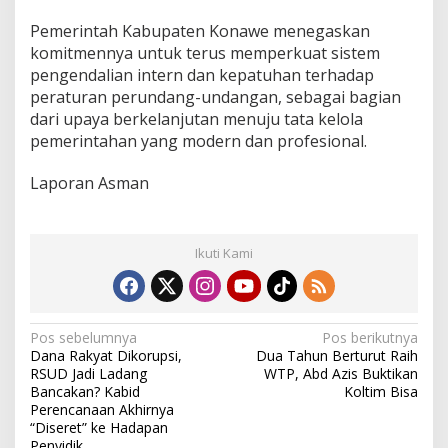
b
Pemerintah Kabupaten Konawe menegaskan
a
komitmennya untuk terus memperkuat sistem
i
k
pengendalian intern dan kepatuhan terhadap
d
peraturan perundang-undangan, sebagai bagian
i
dari upaya berkelanjutan menuju tata kelola
S
pemerintahan yang modern dan profesional.
u
l
t
Laporan Asman
r
a
Ikuti Kami
N
Pos sebelumnya
Pos berikutnya
Dana Rakyat Dikorupsi,
Dua Tahun Berturut Raih
a
RSUD Jadi Ladang
WTP, Abd Azis Buktikan
v
Bancakan? Kabid
Koltim Bisa
Perencanaan Akhirnya
i
“Diseret” ke Hadapan
Penyidik