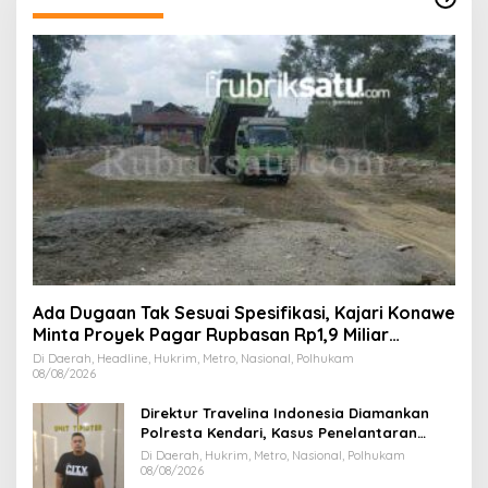
Ada Dugaan Tak Sesuai Spesifikasi, Kajari Konawe
Minta Proyek Pagar Rupbasan Rp1,9 Miliar
Dihentikan
Di Daerah, Headline, Hukrim, Metro, Nasional, Polhukam
08/08/2026
Direktur Travelina Indonesia Diamankan
Polresta Kendari, Kasus Penelantaran
Jemaah Umrah Masuk Babak Baru
Di Daerah, Hukrim, Metro, Nasional, Polhukam
08/08/2026