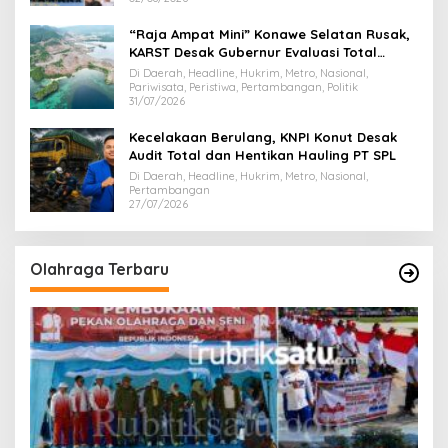
“Raja Ampat Mini” Konawe Selatan Rusak,
KARST Desak Gubernur Evaluasi Total
Dispar Sultra
Di Daerah, Headline, Hukrim, Metro, Nasional,
Pariwisata, Peristiwa, Pertambangan, Politik
31/07/2026
Kecelakaan Berulang, KNPI Konut Desak
Audit Total dan Hentikan Hauling PT SPL
Di Daerah, Headline, Hukrim, Metro, Nasional,
Pertambangan
27/07/2026
Olahraga Terbaru