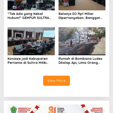
“Tak Ada yang Kebal
Belanja EO Rp1 Miliar
Hukum!” GEMPUR SULTRA
Dipertanyakan, Banggar
Geruduk Kantor Fajar S
Minta Anggaran Dinas
Tanawali dan PT
Pariwisata Konawe
Tadisangka, Siap Kuasai
Dirasionalisasi
Lahan Puuwatu
Konawe jadi Kabupaten
Rumah di Bombana Ludes
Pertama di Sultra Miliki
Dilalap Api, Lima Orang
Aplikasi Perpustakaan
Satu Keluarga Meninggal
Digital, DPRD Restui
Dunia
Anggaran Rp200 Juta
View More