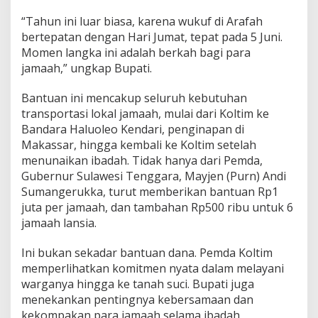
L
“Tahun ini luar biasa, karena wukuf di Arafah
o
k
bertepatan dengan Hari Jumat, tepat pada 5 Juni.
a
Momen langka ini adalah berkah bagi para
l
jamaah,” ungkap Bupati.
J
a
Bantuan ini mencakup seluruh kebutuhan
m
a
transportasi lokal jamaah, mulai dari Koltim ke
a
Bandara Haluoleo Kendari, penginapan di
h
Makassar, hingga kembali ke Koltim setelah
H
menunaikan ibadah. Tidak hanya dari Pemda,
a
Gubernur Sulawesi Tenggara, Mayjen (Purn) Andi
j
i
Sumangerukka, turut memberikan bantuan Rp1
juta per jamaah, dan tambahan Rp500 ribu untuk 6
jamaah lansia.
Ini bukan sekadar bantuan dana. Pemda Koltim
memperlihatkan komitmen nyata dalam melayani
warganya hingga ke tanah suci. Bupati juga
menekankan pentingnya kebersamaan dan
kekompakan para jamaah selama ibadah