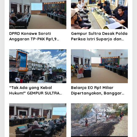
i
p
o
s
DPRD Konawe Soroti
Gempur Sultra Desak Polda
Anggaran TP-PKK Rp1,9
Periksa Istri Suparjo dan
Miliar, Jangan APBD Habis
Segera Tahan Tersangka
untuk Perjalanan Dinas
Kasus Tambang Ilegal
“Tak Ada yang Kebal
Belanja EO Rp1 Miliar
Hukum!” GEMPUR SULTRA
Dipertanyakan, Banggar
Geruduk Kantor Fajar S
Minta Anggaran Dinas
Tanawali dan PT
Pariwisata Konawe
Tadisangka, Siap Kuasai
Dirasionalisasi
Lahan Puuwatu