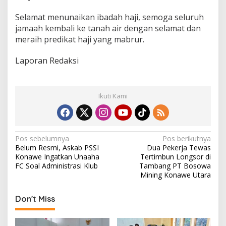
Selamat menunaikan ibadah haji, semoga seluruh
jamaah kembali ke tanah air dengan selamat dan
meraih predikat haji yang mabrur.
Laporan Redaksi
Ikuti Kami
N
Pos sebelumnya
Pos berikutnya
Belum Resmi, Askab PSSI
Dua Pekerja Tewas
a
Konawe Ingatkan Unaaha
Tertimbun Longsor di
v
FC Soal Administrasi Klub
Tambang PT Bosowa
Mining Konawe Utara
i
g
Don't Miss
a
s