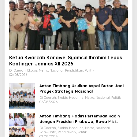
Ketua Kwarcab Konawe, Syamsul Ibrahim Lepas
Kontingen Jamnas XII 2026
Di Daerah, Ekobis, Metro, Nasional, Pendidikan, Politik
02/08/2026
Anton Timbang Usulkan Aspal Buton Jadi
Proyek Strategis Nasional
Di Daerah, Ekobis, Headline, Metro, Nasional, Politik
02/08/2026
Anton Timbang Hadiri Pertemuan Kadin
dengan Presiden Prabowo, Bawa Misi
Majukan Ekonomi Sultra
Di Daerah, Ekobis, Headline, Metro, Nasional,
Pariwisata, Pendidikan, Politik
02/08/2026