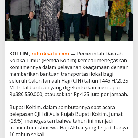
o
l
t
i
m
T
a
n
g
KOLTIM,
rubriksatu.com
—
Pemerintah Daerah
g
u
Kolaka Timur (Pemda Koltim) kembali menegaskan
n
komitmennya dalam pelayanan keagamaan dengan
g
memberikan bantuan transportasi lokal bagi
T
seluruh Calon Jamaah Haji (CJH) tahun 1446 H/2025
r
a
M. Total bantuan yang digelontorkan mencapai
n
Rp386.550.000, atau sekitar Rp4,25 juta per jamaah.
s
p
Bupati Koltim, dalam sambutannya saat acara
o
pelepasan CJH di Aula Rujab Bupati Koltim, Jumat
r
t
(23/5), menegaskan bahwa tahun ini menjadi
a
momentum istimewa: Haji Akbar yang terjadi hanya
s
16 tahun sekali.
i