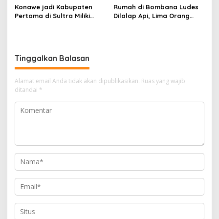
Konawe jadi Kabupaten
Rumah di Bombana Ludes
Pertama di Sultra Miliki
Dilalap Api, Lima Orang
Aplikasi Perpustakaan
Satu Keluarga Meninggal
Digital, DPRD Restui
Dunia
Anggaran Rp200 Juta
Tinggalkan Balasan
Alamat email Anda tidak akan dipublikasikan.
Ruas yang wajib
ditandai
*