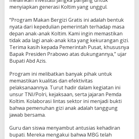
G
menyiapkan generasi Koltim yang unggul.
r
a
“Program Makan Bergizi Gratis ini adalah bentuk
t
nyata dari kepedulian pemerintah terhadap masa
i
depan anak-anak Koltim. Kami ingin memastikan
s
tidak ada lagi anak-anak kita yang kekurangan gizi.
Terima kasih kepada Pemerintah Pusat, khususnya
Bapak Presiden Prabowo atas dukungannya,” ujar
Bupati Abd Azis.
Program ini melibatkan banyak pihak untuk
memastikan kualitas dan efektivitas
pelaksanaannya. Turut hadir dalam kegiatan ini
unsur TNI/Polri, kejaksaan, serta jajaran Pemda
Koltim. Kolaborasi lintas sektor ini menjadi bukti
bahwa pemenuhan gizi anak adalah tanggung
jawab bersama.
Guru dan siswa menyambut antusias kehadiran
bupati. Mereka mengakui bahwa MBG telah