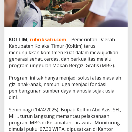
C
i
p
t
a
k
a
KOLTIM,
rubriksatu.com
– Pemerintah Daerah
n
Kabupaten Kolaka Timur (Koltim) terus
A
n
menunjukkan komitmen kuat dalam mewujudkan
a
generasi sehat, cerdas, dan berkualitas melalui
k
program unggulan Makan Bergizi Gratis (MBG).
S
e
Program ini tak hanya menjadi solusi atas masalah
h
a
gizi anak-anak, namun juga menjadi fondasi
t
pembangunan sumber daya manusia sejak usia
d
dini.
a
n
Senin pagi (14/4/2025), Bupati Koltim Abd Azis, SH.,
C
e
MH., turun langsung memantau pelaksanaan
r
program MBG di Kecamatan Tirawuta. Monitoring
d
dimulai pukul 07.30 WITA, dipusatkan di Kantor
a