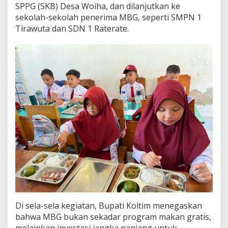
SPPG (SKB) Desa Woiha, dan dilanjutkan ke
s
sekolah-sekolah penerima MBG, seperti SMPN 1
L
e
Tirawuta dan SDN 1 Raterate.
w
a
t
P
r
o
g
r
a
m
M
a
k
a
n
B
e
r
g
Di sela-sela kegiatan, Bupati Koltim menegaskan
i
bahwa MBG bukan sekadar program makan gratis,
z
melainkan investasi jangka panjang untuk
i