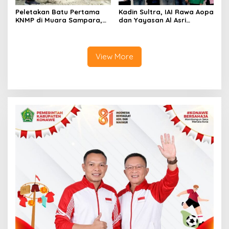
Peletakan Batu Pertama
Kadin Sultra, IAI Rawa Aopa
KNMP di Muara Sampara,
dan Yayasan Al Asri
Wabup Konawe Ajak Desa
Bersinergi Cetak Lulusan
Jemput Program Pusat
Siap Kerja
View More