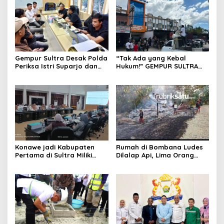
Gempur Sultra Desak Polda
“Tak Ada yang Kebal
Periksa Istri Suparjo dan
Hukum!” GEMPUR SULTRA
Segera Tahan Tersangka
Geruduk Kantor Fajar S
Kasus Tambang Ilegal
Tanawali dan PT
Tadisangka, Siap Kuasai
Lahan Puuwatu
Konawe jadi Kabupaten
Rumah di Bombana Ludes
Pertama di Sultra Miliki
Dilalap Api, Lima Orang
Aplikasi Perpustakaan
Satu Keluarga Meninggal
Digital, DPRD Restui
Dunia
Anggaran Rp200 Juta