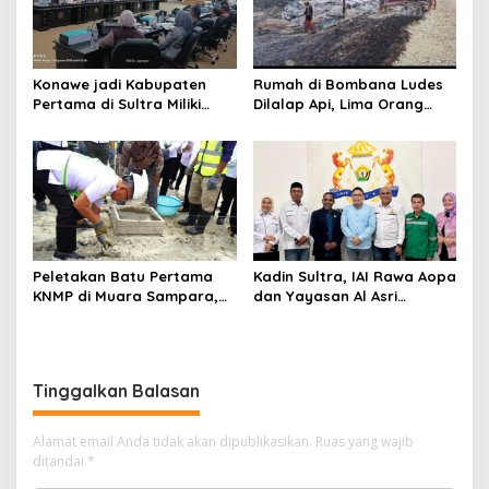
Konawe jadi Kabupaten
Rumah di Bombana Ludes
Pertama di Sultra Miliki
Dilalap Api, Lima Orang
Aplikasi Perpustakaan
Satu Keluarga Meninggal
Digital, DPRD Restui
Dunia
Anggaran Rp200 Juta
Peletakan Batu Pertama
Kadin Sultra, IAI Rawa Aopa
KNMP di Muara Sampara,
dan Yayasan Al Asri
Wabup Konawe Ajak Desa
Bersinergi Cetak Lulusan
Jemput Program Pusat
Siap Kerja
Tinggalkan Balasan
Alamat email Anda tidak akan dipublikasikan.
Ruas yang wajib
ditandai
*