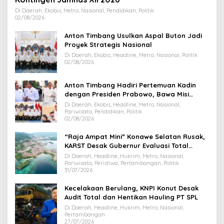
Di Daerah, Ekobis, Metro, Nasional, Pendidikan, Politik
02/08/2026
Anton Timbang Usulkan Aspal Buton Jadi
Proyek Strategis Nasional
Di Daerah, Ekobis, Headline, Metro, Nasional, Politik
02/08/2026
Anton Timbang Hadiri Pertemuan Kadin
dengan Presiden Prabowo, Bawa Misi
Majukan Ekonomi Sultra
Di Daerah, Ekobis, Headline, Metro, Nasional,
Pariwisata, Pendidikan, Politik
02/08/2026
“Raja Ampat Mini” Konawe Selatan Rusak,
KARST Desak Gubernur Evaluasi Total
Dispar Sultra
Di Daerah, Headline, Hukrim, Metro, Nasional,
Pariwisata, Peristiwa, Pertambangan, Politik
31/07/2026
Kecelakaan Berulang, KNPI Konut Desak
Audit Total dan Hentikan Hauling PT SPL
Di Daerah, Headline, Hukrim, Metro, Nasional,
Pertambangan
27/07/2026