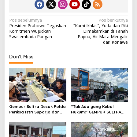
N
Pos sebelumnya
Pos berikutnya
Presiden Prabowo Tegaskan
“Kami Ikhlas”, Yuda dan Riki
a
Komitmen Wujudkan
Dimakamkan di Tanah
v
Swasembada Pangan
Papua, Air Mata Mengalir
dari Konawe
i
g
Don't Miss
a
s
i
p
o
s
Gempur Sultra Desak Polda
“Tak Ada yang Kebal
Periksa Istri Suparjo dan
Hukum!” GEMPUR SULTRA
Segera Tahan Tersangka
Geruduk Kantor Fajar S
Kasus Tambang Ilegal
Tanawali dan PT
Tadisangka, Siap Kuasai
Lahan Puuwatu