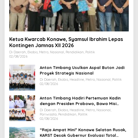
Ketua Kwarcab Konawe, Syamsul Ibrahim Lepas
Kontingen Jamnas XII 2026
Di Daerah, Ekobis, Metro, Nasional, Pendidikan, Politik
02/08/2026
Anton Timbang Usulkan Aspal Buton Jadi
Proyek Strategis Nasional
Di Daerah, Ekobis, Headline, Metro, Nasional, Politik
02/08/2026
Anton Timbang Hadiri Pertemuan Kadin
dengan Presiden Prabowo, Bawa Misi
Majukan Ekonomi Sultra
Di Daerah, Ekobis, Headline, Metro, Nasional,
Pariwisata, Pendidikan, Politik
02/08/2026
“Raja Ampat Mini” Konawe Selatan Rusak,
KARST Desak Gubernur Evaluasi Total