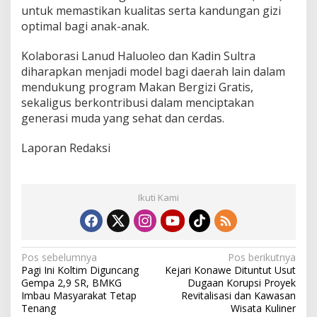
untuk memastikan kualitas serta kandungan gizi
optimal bagi anak-anak.
Kolaborasi Lanud Haluoleo dan Kadin Sultra
diharapkan menjadi model bagi daerah lain dalam
mendukung program Makan Bergizi Gratis,
sekaligus berkontribusi dalam menciptakan
generasi muda yang sehat dan cerdas.
Laporan Redaksi
Ikuti Kami
N
Pos sebelumnya
Pos berikutnya
Pagi Ini Koltim Diguncang
Kejari Konawe Dituntut Usut
a
Gempa 2,9 SR, BMKG
Dugaan Korupsi Proyek
v
Imbau Masyarakat Tetap
Revitalisasi dan Kawasan
Tenang
Wisata Kuliner