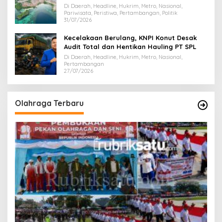
Dispar Sultra
Di Daerah, Headline, Hukrim, Metro, Nasional,
Pariwisata, Peristiwa, Pertambangan, Politik
31/07/2026
Kecelakaan Berulang, KNPI Konut Desak
Audit Total dan Hentikan Hauling PT SPL
Di Daerah, Headline, Hukrim, Metro, Nasional,
Pertambangan
27/07/2026
Olahraga Terbaru