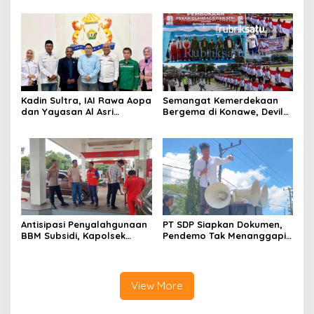
Dunia
Jemput Program Pusat
Kadin Sultra, IAI Rawa Aopa
Semangat Kemerdekaan
dan Yayasan Al Asri
Bergema di Konawe, Devile
Bersinergi Cetak Lulusan
HUT RI ke-81 Libatkan 98
Siap Kerja
Barisan
Antisipasi Penyalahgunaan
PT SDP Siapkan Dokumen,
BBM Subsidi, Kapolsek
Pendemo Tak Menanggapi
Unaaha Cek Langsung
Tantangan Adu Data
Pengisian di SPBU
View More