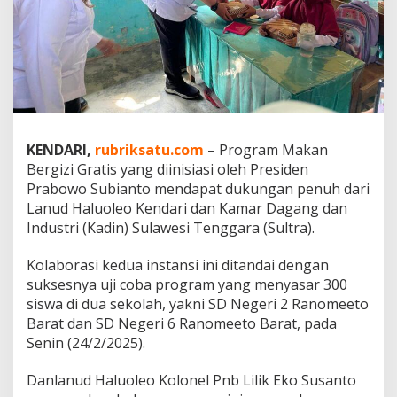
n
S
u
l
t
r
a
D
u
KENDARI,
rubriksatu.com
– Program Makan
k
Bergizi Gratis yang diinisiasi oleh Presiden
u
n
Prabowo Subianto mendapat dukungan penuh dari
g
Lanud Haluoleo Kendari dan Kamar Dagang dan
P
Industri (Kadin) Sulawesi Tenggara (Sultra).
r
o
Kolaborasi kedua instansi ini ditandai dengan
g
r
suksesnya uji coba program yang menyasar 300
a
siswa di dua sekolah, yakni SD Negeri 2 Ranomeeto
m
Barat dan SD Negeri 6 Ranomeeto Barat, pada
M
Senin (24/2/2025).
a
k
a
Danlanud Haluoleo Kolonel Pnb Lilik Eko Susanto
n