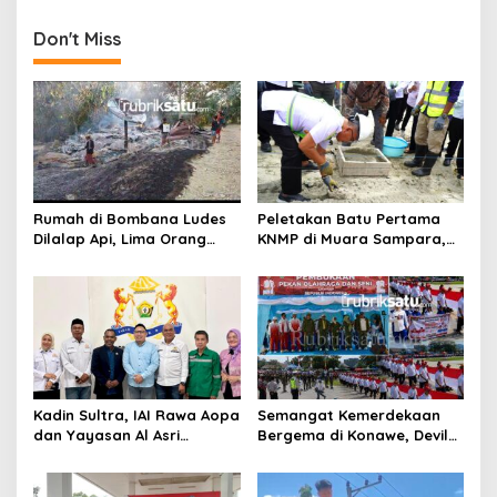
i
g
Don't Miss
a
s
i
p
o
s
Rumah di Bombana Ludes
Peletakan Batu Pertama
Dilalap Api, Lima Orang
KNMP di Muara Sampara,
Satu Keluarga Meninggal
Wabup Konawe Ajak Desa
Dunia
Jemput Program Pusat
Kadin Sultra, IAI Rawa Aopa
Semangat Kemerdekaan
dan Yayasan Al Asri
Bergema di Konawe, Devile
Bersinergi Cetak Lulusan
HUT RI ke-81 Libatkan 98
Siap Kerja
Barisan