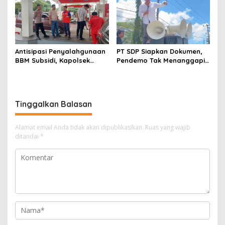
Antisipasi Penyalahgunaan
PT SDP Siapkan Dokumen,
BBM Subsidi, Kapolsek
Pendemo Tak Menanggapi
Unaaha Cek Langsung
Tantangan Adu Data
Pengisian di SPBU
Tinggalkan Balasan
Alamat email Anda tidak akan dipublikasikan.
Ruas yang wajib
ditandai
*