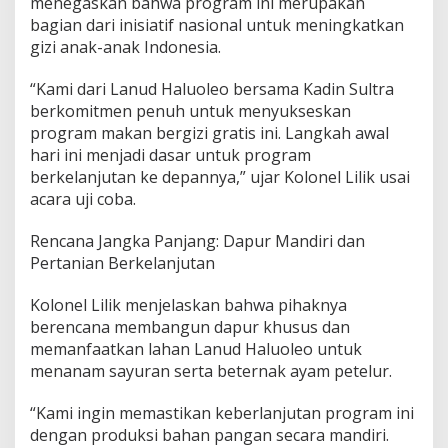
menegaskan bahwa program ini merupakan
B
bagian dari inisiatif nasional untuk meningkatkan
e
gizi anak-anak Indonesia.
r
g
i
“Kami dari Lanud Haluoleo bersama Kadin Sultra
z
berkomitmen penuh untuk menyukseskan
i
program makan bergizi gratis ini. Langkah awal
G
hari ini menjadi dasar untuk program
r
berkelanjutan ke depannya,” ujar Kolonel Lilik usai
a
t
acara uji coba.
i
s
Rencana Jangka Panjang: Dapur Mandiri dan
P
Pertanian Berkelanjutan
r
e
s
Kolonel Lilik menjelaskan bahwa pihaknya
i
berencana membangun dapur khusus dan
d
memanfaatkan lahan Lanud Haluoleo untuk
e
menanam sayuran serta beternak ayam petelur.
n
P
r
“Kami ingin memastikan keberlanjutan program ini
a
dengan produksi bahan pangan secara mandiri.
b