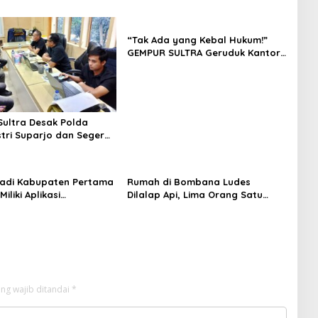
“Tak Ada yang Kebal Hukum!”
GEMPUR SULTRA Geruduk Kantor
Fajar S Tanawali dan PT
Tadisangka, Siap Kuasai Lahan
Puuwatu
ultra Desak Polda
stri Suparjo dan Segera
ersangka Kasus Tambang
adi Kabupaten Pertama
Rumah di Bombana Ludes
Miliki Aplikasi
Dilalap Api, Lima Orang Satu
kaan Digital, DPRD
Keluarga Meninggal Dunia
nggaran Rp200 Juta
ng wajib ditandai
*