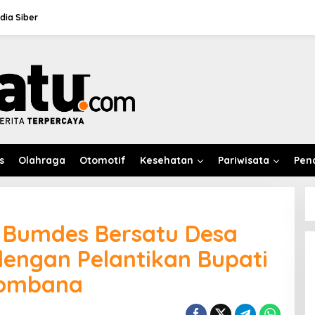
ia Siber
s
Olahraga
Otomotif
Kesehatan
Pariwisata
Pen
Belanja EO Rp1 Miliar
r Bumdes Bersatu Desa
Dipertanyakan, Banggar Minta
Anggaran Dinas Pariwisata
Di Daerah, Ekobis, Metro, Politik
|
06/08/2026
dengan Pelantikan Bupati
Konawe Dirasionalisasi
Bombana