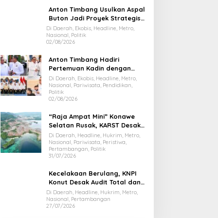
Anton Timbang Usulkan Aspal
Buton Jadi Proyek Strategis
Nasional
Di Daerah, Ekobis, Headline, Metro,
Nasional, Politik
02/08/2026
Anton Timbang Hadiri
Pertemuan Kadin dengan
Presiden Prabowo, Bawa Misi
Di Daerah, Ekobis, Headline, Metro,
Majukan Ekonomi Sultra
Nasional, Pariwisata, Pendidikan,
Politik
02/08/2026
“Raja Ampat Mini” Konawe
Selatan Rusak, KARST Desak
Gubernur Evaluasi Total
Di Daerah, Headline, Hukrim, Metro,
Dispar Sultra
Nasional, Pariwisata, Peristiwa,
Pertambangan, Politik
31/07/2026
Kecelakaan Berulang, KNPI
Konut Desak Audit Total dan
Hentikan Hauling PT SPL
Di Daerah, Headline, Hukrim, Metro,
Nasional, Pertambangan
27/07/2026