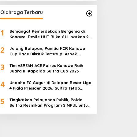
Olahraga Terbaru
1
Semangat Kemerdekaan Bergema di
Konawe, Devile HUT RI ke-81 Libatkan 98
Barisan
2
Jelang Balapan, Panitia KCR Konawe
Cup Race Dikritik Tertutup, Aspek
Keselamatan Dipertanyakan
3
Tim ASREAM ACE Polres Konawe Raih
Juara III Kapolda Sultra Cup 2026
4
Unaaha FC Gugur di Delapan Besar Liga
4 Piala Presiden 2026, Sultra Tetap
Bangga
5
Tingkatkan Pelayanan Publik, Polda
Sultra Resmikan Program SIMPUL untuk
Masyarakat Pesisir