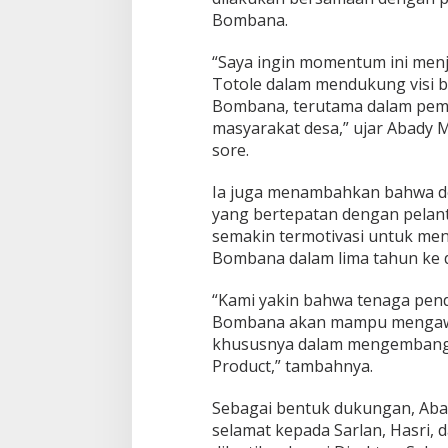
l
Bombana.
a
n
“Saya ingin momentum ini menj
t
i
Totole dalam mendukung visi b
k
Bombana, terutama dalam pe
a
masyarakat desa,” ujar Abady M
n
sore.
B
u
p
Ia juga menambahkan bahwa d
a
yang bertepatan dengan pelant
t
semakin termotivasi untuk m
i
Bombana dalam lima tahun ke 
d
a
n
“Kami yakin bahwa tenaga pen
W
Bombana akan mampu mengawa
a
khususnya dalam mengembangk
k
Product,” tambahnya.
i
l
B
Sebagai bentuk dukungan, Ab
u
selamat kepada Sarlan, Hasri, d
p