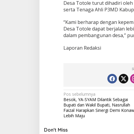
Desa Totole turut dihadiri ol
serta Tenaga Ahli P3MD Kabu
“Kami berharap dengan kepemi
Desa Totole dapat berjalan leb
dalam pembangunan desa,” pu
Laporan Redaksi
I
N
Pos sebelumnya
Besok, YA-SYAM Dilantik Sebagai
a
Bupati dan Wakil Bupati, Nasrullah
v
Faizal Harapkan Sinergi Demi Kona
Lebih Maju
i
g
Don't Miss