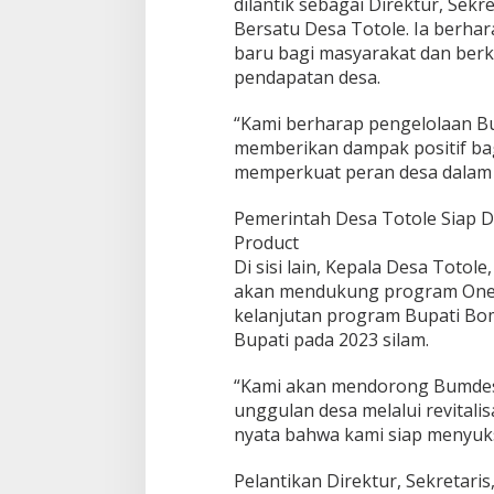
dilantik sebagai Direktur, Sek
a
Bersatu Desa Totole. Ia berh
t
i
baru bagi masyarakat dan berk
B
pendapatan desa.
o
m
“Kami berharap pengelolaan B
b
memberikan dampak positif ba
a
n
memperkuat peran desa dalam
a
Pemerintah Desa Totole Siap 
Product
Di sisi lain, Kepala Desa Toto
akan mendukung program One V
kelanjutan program Bupati Bom
Bupati pada 2023 silam.
“Kami akan mendorong Bumdes
unggulan desa melalui revitalis
nyata bahwa kami siap menyuks
Pelantikan Direktur, Sekretar