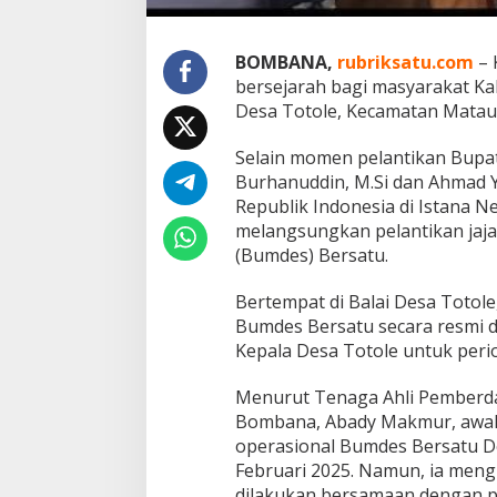
a
T
o
BOMBANA,
rubriksatu.com
– 
t
bersejarah bagi masyarakat 
o
l
Desa Totole, Kecamatan Matau
e
B
Selain momen pelantikan Bupati
e
Burhanuddin, M.Si dan Ahmad Yan
r
Republik Indonesia di Istana Ne
t
e
melangsungkan pelantikan jaja
p
(Bumdes) Bersatu.
a
t
Bertempat di Balai Desa Totole
a
Bumdes Bersatu secara resmi d
n
d
Kepala Desa Totole untuk peri
e
n
Menurut Tenaga Ahli Pemberd
g
Bombana, Abady Makmur, awaln
a
operasional Bumdes Bersatu De
n
P
Februari 2025. Namun, ia meng
e
dilakukan bersamaan dengan pe