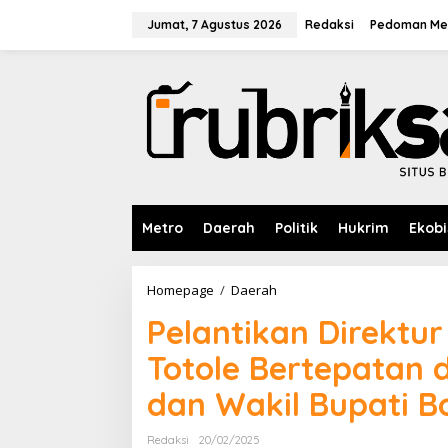
L
e
Jumat, 7 Agustus 2026
Redaksi
Pedoman Med
w
a
t
i
k
e
k
o
n
t
e
Metro
Daerah
Politik
Hukrim
Ekobi
n
Homepage
/
Daerah
P
e
Pelantikan Direktu
l
a
Totole Bertepatan 
n
t
dan Wakil Bupati 
i
k
a
Redaksi
20/02/2025