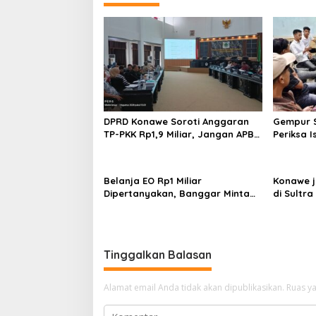
a
s
i
p
o
s
DPRD Konawe Soroti Anggaran
Gempur S
TP-PKK Rp1,9 Miliar, Jangan APBD
Periksa I
Habis untuk Perjalanan Dinas
Tahan T
Ilegal
Belanja EO Rp1 Miliar
Konawe j
Dipertanyakan, Banggar Minta
di Sultra 
Anggaran Dinas Pariwisata
Perpusta
Konawe Dirasionalisasi
Restui A
Tinggalkan Balasan
Alamat email Anda tidak akan dipublikasikan.
Ruas ya