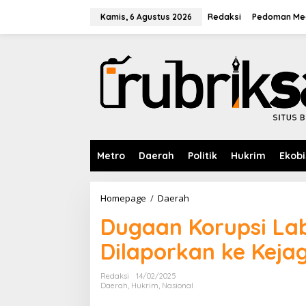
L
e
Kamis, 6 Agustus 2026
Redaksi
Pedoman Med
w
a
t
i
k
e
k
o
n
t
e
Metro
Daerah
Politik
Hukrim
Ekobi
n
Homepage
/
Daerah
D
u
Dugaan Korupsi La
g
a
Dilaporkan ke Keja
a
n
K
Redaksi
14/02/2025
o
Daerah
,
Hukrim
,
Nasional
r