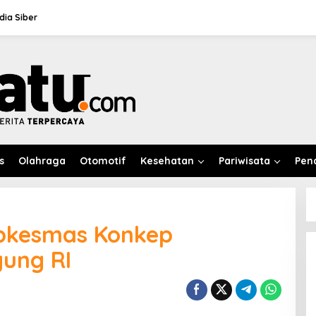
ia Siber
s
Olahraga
Otomotif
Kesehatan
Pariwisata
Pen
bkesmas Konkep
gung RI