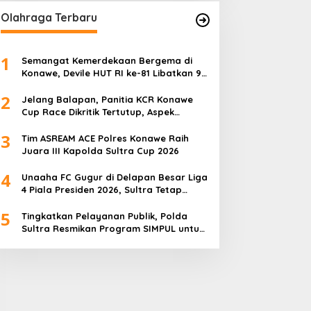
Olahraga Terbaru
1
Semangat Kemerdekaan Bergema di
Konawe, Devile HUT RI ke-81 Libatkan 98
Barisan
2
Jelang Balapan, Panitia KCR Konawe
Cup Race Dikritik Tertutup, Aspek
Keselamatan Dipertanyakan
3
Tim ASREAM ACE Polres Konawe Raih
Juara III Kapolda Sultra Cup 2026
4
Unaaha FC Gugur di Delapan Besar Liga
4 Piala Presiden 2026, Sultra Tetap
Bangga
5
Tingkatkan Pelayanan Publik, Polda
Sultra Resmikan Program SIMPUL untuk
Masyarakat Pesisir