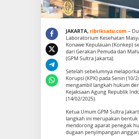
r
k
a
n
k
e
JAKARTA,
ribriksatu.com
– Du
K
Laboratorium Kesehatan Masya
e
Konawe Kepulauan (Konkep) se
j
dari Gerakan Pemuda dan Maha
a
g
(GPM Sultra Jakarta).
u
n
Setelah sebelumnya melaporka
g
Korupsi (KPK) pada Senin (10/2
R
mengambil langkah hukum den
I
Kejaksaan Agung Republik Indo
(14/02/2025).
Ketua Umum GPM Sultra Jakart
langkah ini merupakan bentuk
mendorong aparat penegak hu
dugaan penyimpangan anggaran