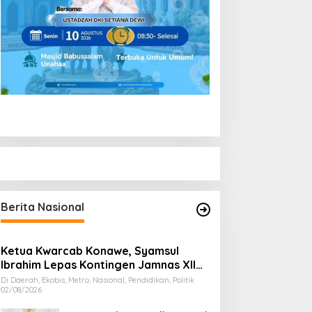
Berita Nasional
Ketua Kwarcab Konawe, Syamsul
Ibrahim Lepas Kontingen Jamnas XII
2026
Di Daerah, Ekobis, Metro, Nasional, Pendidikan, Politik
02/08/2026