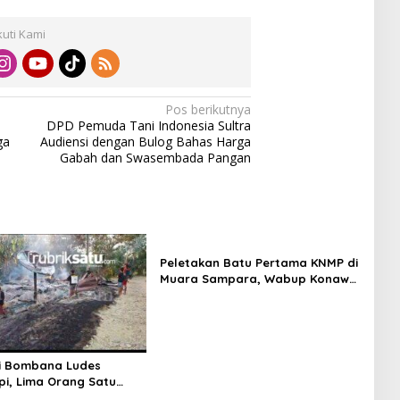
kuti Kami
Pos berikutnya
DPD Pemuda Tani Indonesia Sultra
ga
Audiensi dengan Bulog Bahas Harga
Gabah dan Swasembada Pangan
Peletakan Batu Pertama KNMP di
Muara Sampara, Wabup Konawe
Ajak Desa Jemput Program
Pusat
i Bombana Ludes
Api, Lima Orang Satu
 Meninggal Dunia