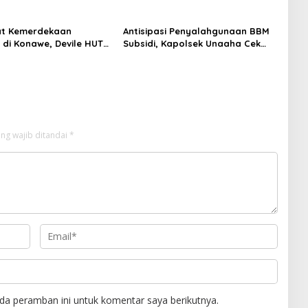
t Kemerdekaan
Antisipasi Penyalahgunaan BBM
di Konawe, Devile HUT
Subsidi, Kapolsek Unaaha Cek
Libatkan 98 Barisan
Langsung Pengisian di SPBU
ng wajib ditandai
*
da peramban ini untuk komentar saya berikutnya.