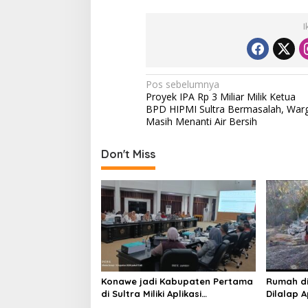
I
N
Pos sebelumnya
Proyek IPA Rp 3 Miliar Milik Ketua
a
BPD HIPMI Sultra Bermasalah, War
v
Masih Menanti Air Bersih
i
Don't Miss
g
a
s
i
p
o
s
Konawe jadi Kabupaten Pertama
Rumah d
di Sultra Miliki Aplikasi
Dilalap 
Perpustakaan Digital, DPRD
Keluarga