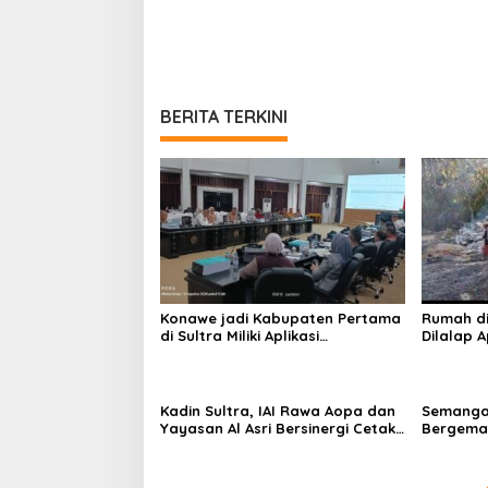
BERITA TERKINI
Konawe jadi Kabupaten Pertama
Rumah d
di Sultra Miliki Aplikasi
Dilalap 
Perpustakaan Digital, DPRD
Keluarga
Restui Anggaran Rp200 Juta
Kadin Sultra, IAI Rawa Aopa dan
Semanga
Yayasan Al Asri Bersinergi Cetak
Bergema 
Lulusan Siap Kerja
RI ke-81 