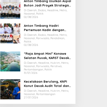
Anton Timbang Usulkan Aspal
Buton Jadi Proyek Strategis
Nasional
Di Daerah, Ekobis, Headline, Metro,
Nasional, Politik
02/08/2026
Anton Timbang Hadiri
Pertemuan Kadin dengan
Presiden Prabowo, Bawa Misi
Di Daerah, Ekobis, Headline, Metro,
Majukan Ekonomi Sultra
Nasional, Pariwisata, Pendidikan,
Politik
02/08/2026
“Raja Ampat Mini” Konawe
Selatan Rusak, KARST Desak
Gubernur Evaluasi Total
Di Daerah, Headline, Hukrim, Metro,
Dispar Sultra
Nasional, Pariwisata, Peristiwa,
Pertambangan, Politik
31/07/2026
Kecelakaan Berulang, KNPI
Konut Desak Audit Total dan
Hentikan Hauling PT SPL
Di Daerah, Headline, Hukrim, Metro,
Nasional, Pertambangan
27/07/2026