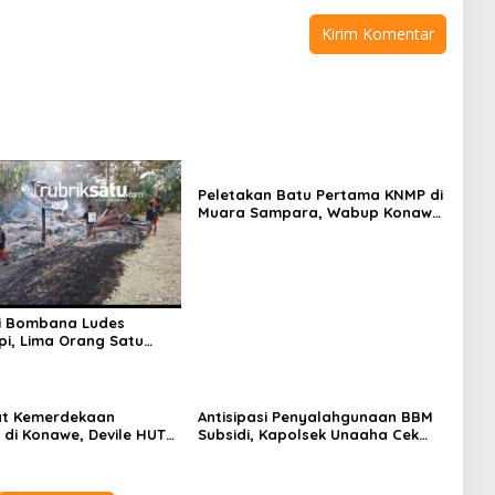
Peletakan Batu Pertama KNMP di
Muara Sampara, Wabup Konawe
Ajak Desa Jemput Program
Pusat
i Bombana Ludes
Api, Lima Orang Satu
 Meninggal Dunia
t Kemerdekaan
Antisipasi Penyalahgunaan BBM
di Konawe, Devile HUT
Subsidi, Kapolsek Unaaha Cek
Libatkan 98 Barisan
Langsung Pengisian di SPBU