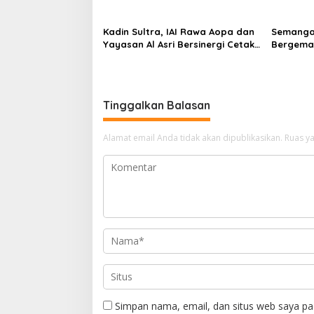
Restui Anggaran Rp200 Juta
Kadin Sultra, IAI Rawa Aopa dan
Semanga
Yayasan Al Asri Bersinergi Cetak
Bergema 
Lulusan Siap Kerja
RI ke-81 
Tinggalkan Balasan
Alamat email Anda tidak akan dipublikasikan.
Ruas ya
Simpan nama, email, dan situs web saya pa