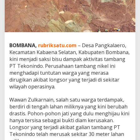
P
T
T
e
k
o
n
i
BOMBANA,
rubriksatu.com
– Desa Pangkalaero,
n
Kecamatan Kabaena Selatan, Kabupaten Bombana,
d
kini menjadi saksi bisu dampak aktivitas tambang
o
PT Tekonindo. Perusahaan tambang nikel ini
,
W
menghadapi tuntutan warga yang merasa
a
dirugikan akibat longsor yang terjadi di sekitar
r
wilayah operasinya.
g
a
Wawan Zulkarnain, salah satu warga terdampak,
M
e
berdiri di tengah lahan miliknya yang kini berubah
n
drastis. Pohon-pohon jati yang dulu menghijau kini
u
hanya tersisa sebagai bukti diam kerusakan.
n
Longsor yang terjadi akibat galian tambang PT
t
u
Tekonindo telah merusak sekitar 30 meter lahan
t