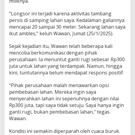
miliknya.
K
e
“Longsor ini terjadi karena aktivitas tambang
a
persis di samping lahan saya. Kedalaman galiannya
d
i
mencapai 20 sampai 30 meter. Sekarang lahan saya
l
ikut ambles,” keluh Wawan, Jumat (25/1/2025).
a
n
Sejak kejadian itu, Wawan telah beberapa kali
mencoba berkomunikasi dengan pihak
perusahaan. Ia menuntut ganti rugi sebesar Rp300
juta untuk lahan yang terdampak. Namun, hingga
kini, tuntutannya belum mendapat respons positif.
“Pihak perusahaan malah menawarkan opsi
pembebasan lahan. Mereka ingin saya
menyerahkan lahan ini sepenuhnya dengan nilai
Rp300 juta, tapi saya tidak setuju. Saya hanya ingin
ganti rugi, bukan pembebasan lahan,” tegas
Wawan.
Kondisi ini semakin diperparah oleh cuaca buruk.