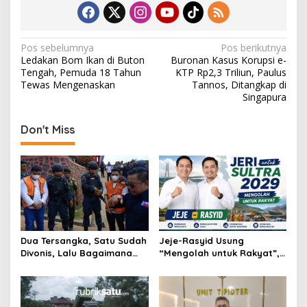
N
Pos sebelumnya
Pos berikutnya
Ledakan Bom Ikan di Buton
Buronan Kasus Korupsi e-
a
Tengah, Pemuda 18 Tahun
KTP Rp2,3 Triliun, Paulus
v
Tewas Mengenaskan
Tannos, Ditangkap di
Singapura
i
g
Don't Miss
a
s
i
p
o
s
Dua Tersangka, Satu Sudah
Jeje-Rasyid Usung
Divonis, Lalu Bagaimana
“Mengolah untuk Rakyat”,
Nasib Anugrah Anca?
Bidik Arah Baru Sultra
Menuju 2029