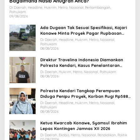
Bagaimana Nasib Anugrah Anca?
Di Daerah, Headline, Hukrim, Metro, Nasional, Pertambangan,
Polhukam
09/08/2026
Ada Dugaan Tak Sesuai Spesifikasi, Kajari
Konawe Minta Proyek Pagar Rupbasan
Rp1,9 Miliar Dihentikan
Di Daerah, Headline, Hukrim, Metro, Nasional,
Polhukam
08/08/2026
Direktur Travelina Indonesia Diamankan
Polresta Kendari, Kasus Penelantaran
Jemaah Umrah Masuk Babak Baru
Di Daerah, Hukrim, Metro, Nasional, Polhukam
08/08/2026
Polresta Kendari Tangkap Perempuan
Diduga Penipu Proyek, Korban Rugi Rp588,1
Juta
Di Daerah, Headline, Hukrim, Metro, Nasional,
Polhukam
08/08/2026
Ketua Kwarcab Konawe, Syamsul Ibrahim
Lepas Kontingen Jamnas XII 2026
Di Daerah, Ekobis, Metro, Nasional, Pendidikan, Politik
02/08/2026