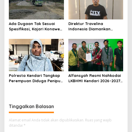
Ada Dugaan Tak Sesuai
Direktur Travelina
Spesifikasi, Kajari Konawe
Indonesia Diamankan
Minta Proyek Pagar
Polresta Kendari, Kasus
Rupbasan Rp1,9 Miliar
Penelantaran Jemaah
Dihentikan
Umrah Masuk Babak Baru
Polresta Kendari Tangkap
Alfansyah Resmi Nahkodai
Perempuan Diduga Penipu
LKBHMI Kendari 2026–2027,
Proyek, Korban Rugi
Bidik Penguatan Advokasi
Rp588,1 Juta
Hukum
Tinggalkan Balasan
Alamat email Anda tidak akan dipublikasikan.
Ruas yang wajib
ditandai
*