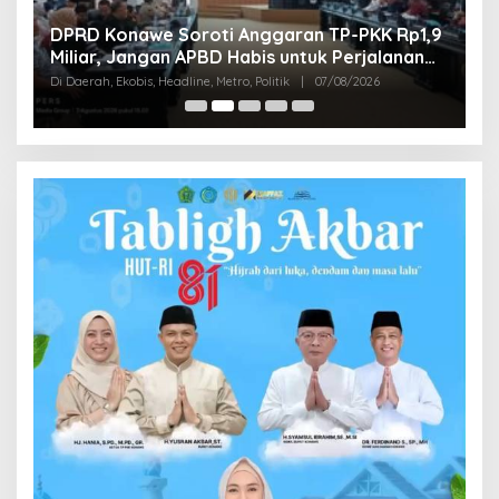
G
,
DPRD Konawe Soroti Anggaran TP-PKK Rp1,9
S
Miliar, Jangan APBD Habis untuk Perjalanan
T
Di
Dinas
Di Daerah, Ekobis, Headline, Metro, Politik
|
07/08/2026
Pol