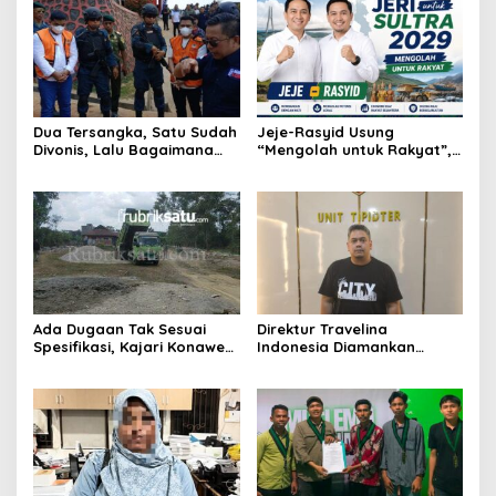
Dua Tersangka, Satu Sudah
Jeje-Rasyid Usung
Divonis, Lalu Bagaimana
“Mengolah untuk Rakyat”,
Nasib Anugrah Anca?
Bidik Arah Baru Sultra
Menuju 2029
Ada Dugaan Tak Sesuai
Direktur Travelina
Spesifikasi, Kajari Konawe
Indonesia Diamankan
Minta Proyek Pagar
Polresta Kendari, Kasus
Rupbasan Rp1,9 Miliar
Penelantaran Jemaah
Dihentikan
Umrah Masuk Babak Baru