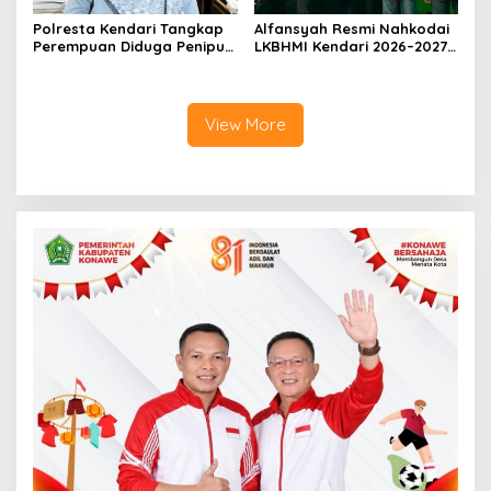
Polresta Kendari Tangkap
Alfansyah Resmi Nahkodai
Perempuan Diduga Penipu
LKBHMI Kendari 2026–2027,
Proyek, Korban Rugi
Bidik Penguatan Advokasi
Rp588,1 Juta
Hukum
View More