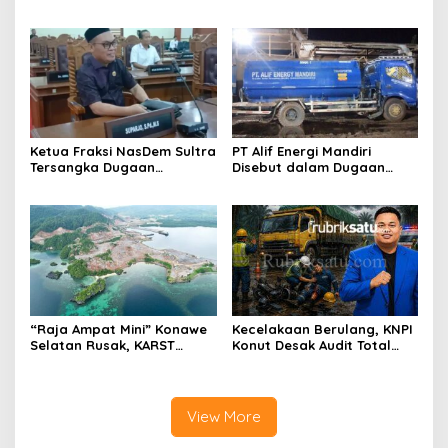
Nasib Anugrah Anca?
Segera Tahan Tersangka
Kasus Tambang Ilegal
Ketua Fraksi NasDem Sultra
PT Alif Energi Mandiri
Tersangka Dugaan
Disebut dalam Dugaan
Tambang Ilegal,
Distribusi Solar Subsidi
Responsnya: “Saya Siap-
Siap Saja di Penjara”
“Raja Ampat Mini” Konawe
Kecelakaan Berulang, KNPI
Selatan Rusak, KARST
Konut Desak Audit Total
Desak Gubernur Evaluasi
dan Hentikan Hauling PT
Total Dispar Sultra
SPL
View More