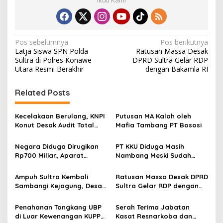
Ikuti Kami
N
Pos sebelumnya
Pos berikutnya
Latja Siswa SPN Polda
Ratusan Massa Desak
a
Sultra di Polres Konawe
DPRD Sultra Gelar RDP
v
Utara Resmi Berakhir
dengan Bakamla RI
i
Related Posts
g
a
Kecelakaan Berulang, KNPI
Putusan MA Kalah oleh
s
Konut Desak Audit Total
Mafia Tambang PT Bososi
dan Hentikan Hauling PT
i
SPL
Negara Diduga Dirugikan
PT KKU Diduga Masih
p
Rp700 Miliar, Aparat
Nambang Meski Sudah
Diminta Bongkar Total
Disegel Satgas Halilinta
o
Operasi Tambang CV UBP
Ampuh Sultra Kembali
Ratusan Massa Desak DPRD
s
Sambangi Kejagung, Desak
Sultra Gelar RDP dengan
Pengusutan IUP Siluman PT
Bakamla RI
Hikari Jeindo
Penahanan Tongkang UBP
Serah Terima Jabatan
di Luar Kewenangan KUPP
Kasat Resnarkoba dan