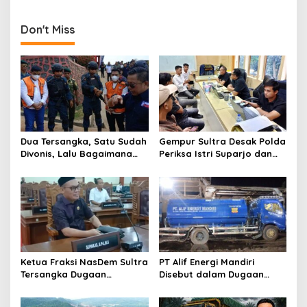
Molawe
Pengukuhan Pejabat
Kasikum di Polres Konawe
Utara
Don't Miss
Dua Tersangka, Satu Sudah
Gempur Sultra Desak Polda
Divonis, Lalu Bagaimana
Periksa Istri Suparjo dan
Nasib Anugrah Anca?
Segera Tahan Tersangka
Kasus Tambang Ilegal
Ketua Fraksi NasDem Sultra
PT Alif Energi Mandiri
Tersangka Dugaan
Disebut dalam Dugaan
Tambang Ilegal,
Distribusi Solar Subsidi
Responsnya: “Saya Siap-