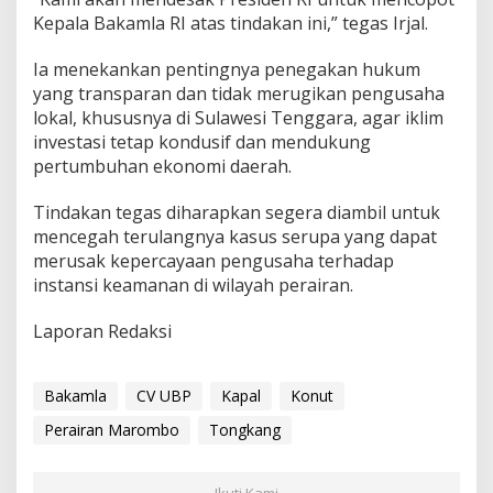
m
Kepala Bakamla RI atas tindakan ini,” tegas Irjal.
l
a
Ia menekankan pentingnya penegakan hukum
D
yang transparan dan tidak merugikan pengusaha
i
lokal, khususnya di Sulawesi Tenggara, agar iklim
p
e
investasi tetap kondusif dan mendukung
r
pertumbuhan ekonomi daerah.
t
a
Tindakan tegas diharapkan segera diambil untuk
n
mencegah terulangnya kasus serupa yang dapat
y
a
merusak kepercayaan pengusaha terhadap
k
instansi keamanan di wilayah perairan.
a
n
Laporan Redaksi
Bakamla
CV UBP
Kapal
Konut
Perairan Marombo
Tongkang