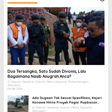
Dua Tersangka, Satu Sudah Divonis, Lalu
Bagaimana Nasib Anugrah Anca?
Di Daerah, Headline, Hukrim, Metro, Nasional, Pertambangan,
Polhukam
09/08/2026
Ada Dugaan Tak Sesuai Spesifikasi, Kajari
Konawe Minta Proyek Pagar Rupbasan
Rp1,9 Miliar Dihentikan
Di Daerah, Headline, Hukrim, Metro, Nasional,
Polhukam