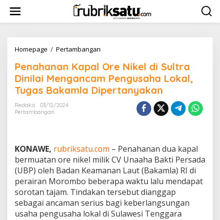
L
e
w
a
t
i
Homepage
/
Pertambangan
P
k
e
Penahanan Kapal Ore Nikel di Sultra
e
n
k
a
Dinilai Mengancam Pengusaha Lokal,
o
h
Tugas Bakamla Dipertanyakan
n
a
t
n
Redaksi
03/12/2024
e
a
Pertambangan
n
n
K
a
p
KONAWE,
rubriksatu.com
– Penahanan dua kapal
a
bermuatan ore nikel milik CV Unaaha Bakti Persada
l
(UBP) oleh Badan Keamanan Laut (Bakamla) RI di
O
perairan Morombo beberapa waktu lalu mendapat
r
e
sorotan tajam. Tindakan tersebut dianggap
N
sebagai ancaman serius bagi keberlangsungan
i
usaha pengusaha lokal di Sulawesi Tenggara
k