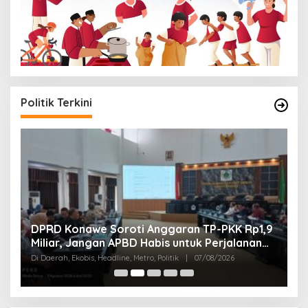
Politik Terkini
G
,
DPRD Konawe Soroti Anggaran TP-PKK Rp1,9
S
Miliar, Jangan APBD Habis untuk Perjalanan
T
Di
Dinas
Di Daerah, Ekobis, Headline, Metro, Politik
|
07/08/2026
Pol