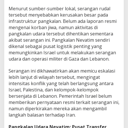
n
Menurut sumber-sumber lokal, serangan rudal
U
tersebut menyebabkan kerusakan besar pada
d
a
infrastruktur pangkalan. Belum ada laporan resmi
r
mengenai korban jiwa, namun aktivitas di
a
pangkalan udara tersebut dihentikan sementara
N
akibat serangan ini. Pangkalan Nevatim sendiri
e
v
dikenal sebagai pusat logistik penting yang
a
memungkinkan Israel untuk melakukan serangan
t
udara dan operasi militer di Gaza dan Lebanon.
i
m
Serangan ini dikhawatirkan akan memicu eskalasi
d
i
lebih lanjut di wilayah tersebut, mengingat
N
intensitas konflik yang telah berlangsung antara
e
Israel, Palestina, dan kelompok-kelompok
g
bersenjata di Lebanon. Pemerintah Israel belum
e
memberikan pernyataan resmi terkait serangan ini,
v
namun diperkirakan mereka akan mengambil
langkah balasan terhadap Iran.
Pangkalan Udara Nevatim: Pusat Transfer