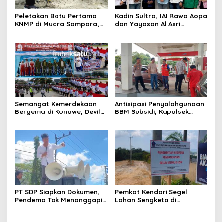
Peletakan Batu Pertama
Kadin Sultra, IAI Rawa Aopa
KNMP di Muara Sampara,
dan Yayasan Al Asri
Wabup Konawe Ajak Desa
Bersinergi Cetak Lulusan
Jemput Program Pusat
Siap Kerja
Semangat Kemerdekaan
Antisipasi Penyalahgunaan
Bergema di Konawe, Devile
BBM Subsidi, Kapolsek
HUT RI ke-81 Libatkan 98
Unaaha Cek Langsung
Barisan
Pengisian di SPBU
PT SDP Siapkan Dokumen,
Pemkot Kendari Segel
Pendemo Tak Menanggapi
Lahan Sengketa di
Tantangan Adu Data
Puuwatu, Polda Sultra
Didesak Bergerak Cepat