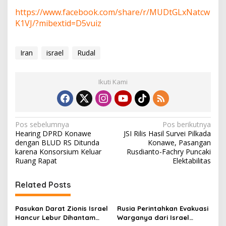
https://www.facebook.com/share/r/MUDtGLxNatcw
K1VJ/?mibextid=D5vuiz
Iran
israel
Rudal
Ikuti Kami
N
Pos sebelumnya
Pos berikutnya
Hearing DPRD Konawe
JSI Rilis Hasil Survei Pilkada
a
dengan BLUD RS Ditunda
Konawe, Pasangan
v
karena Konsorsium Keluar
Rusdianto-Fachry Puncaki
Ruang Rapat
Elektabilitas
i
g
Related Posts
a
s
Pasukan Darat Zionis Israel
Rusia Perintahkan Evakuasi
Hancur Lebur Dihantam
Warganya dari Israel
i