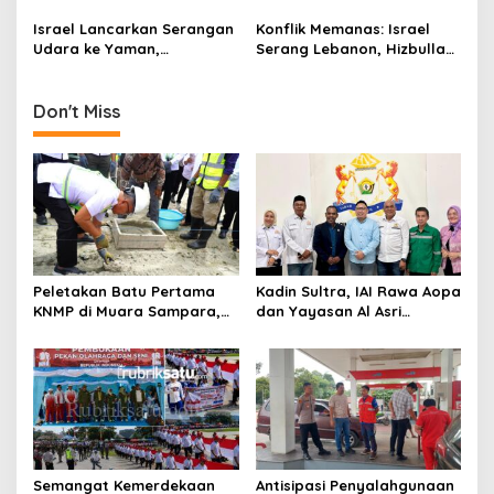
Rudal Hizbullah
Pasca Serangan Udara
p
Israel di Dekat Pangkalan
Israel Lancarkan Serangan
Konflik Memanas: Israel
Khmeimim, Suriah
Udara ke Yaman,
Serang Lebanon, Hizbullah
o
Targetkan Milisi Houthi
Lakukan Serangan Balasan
s
Don't Miss
Peletakan Batu Pertama
Kadin Sultra, IAI Rawa Aopa
KNMP di Muara Sampara,
dan Yayasan Al Asri
Wabup Konawe Ajak Desa
Bersinergi Cetak Lulusan
Jemput Program Pusat
Siap Kerja
Semangat Kemerdekaan
Antisipasi Penyalahgunaan