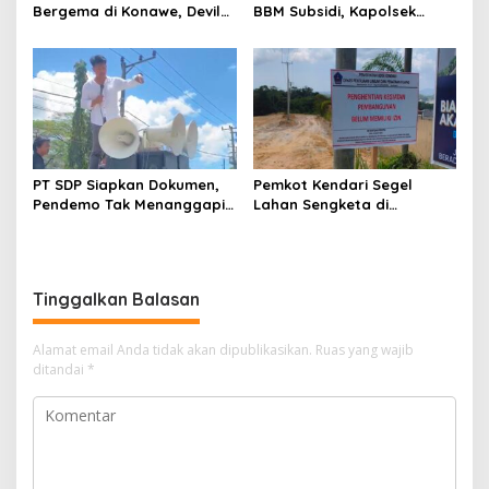
Bergema di Konawe, Devile
BBM Subsidi, Kapolsek
HUT RI ke-81 Libatkan 98
Unaaha Cek Langsung
Barisan
Pengisian di SPBU
PT SDP Siapkan Dokumen,
Pemkot Kendari Segel
Pendemo Tak Menanggapi
Lahan Sengketa di
Tantangan Adu Data
Puuwatu, Polda Sultra
Didesak Bergerak Cepat
Tinggalkan Balasan
Alamat email Anda tidak akan dipublikasikan.
Ruas yang wajib
ditandai
*