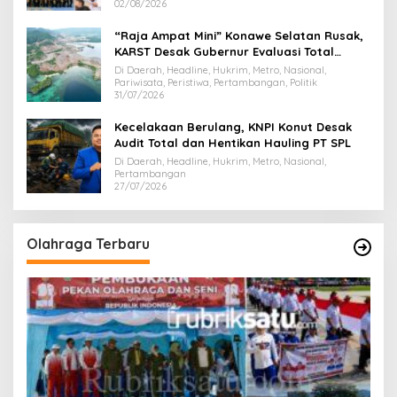
02/08/2026
“Raja Ampat Mini” Konawe Selatan Rusak,
KARST Desak Gubernur Evaluasi Total
Dispar Sultra
Di Daerah, Headline, Hukrim, Metro, Nasional,
Pariwisata, Peristiwa, Pertambangan, Politik
31/07/2026
Kecelakaan Berulang, KNPI Konut Desak
Audit Total dan Hentikan Hauling PT SPL
Di Daerah, Headline, Hukrim, Metro, Nasional,
Pertambangan
27/07/2026
Olahraga Terbaru