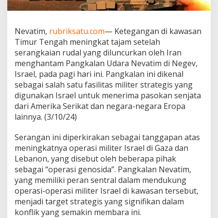
a
n
R
Nevatim,
rubriksatu.com
— Ketegangan di kawasan
u
Timur Tengah meningkat tajam setelah
d
a
serangkaian rudal yang diluncurkan oleh Iran
l
menghantam Pangkalan Udara Nevatim di Negev,
I
Israel, pada pagi hari ini. Pangkalan ini dikenal
r
sebagai salah satu fasilitas militer strategis yang
a
n
digunakan Israel untuk menerima pasokan senjata
H
dari Amerika Serikat dan negara-negara Eropa
a
lainnya. (3/10/24)
n
t
Serangan ini diperkirakan sebagai tanggapan atas
a
m
meningkatnya operasi militer Israel di Gaza dan
P
Lebanon, yang disebut oleh beberapa pihak
a
sebagai “operasi genosida”. Pangkalan Nevatim,
n
yang memiliki peran sentral dalam mendukung
g
operasi-operasi militer Israel di kawasan tersebut,
k
a
menjadi target strategis yang signifikan dalam
l
konflik yang semakin membara ini.
a