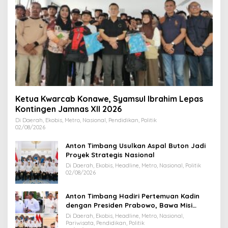
Ketua Kwarcab Konawe, Syamsul Ibrahim Lepas
Kontingen Jamnas XII 2026
Di Daerah, Ekobis, Metro, Nasional, Pendidikan, Politik
02/08/2026
Anton Timbang Usulkan Aspal Buton Jadi
Proyek Strategis Nasional
Di Daerah, Ekobis, Headline, Metro, Nasional, Politik
02/08/2026
Anton Timbang Hadiri Pertemuan Kadin
dengan Presiden Prabowo, Bawa Misi
Majukan Ekonomi Sultra
Di Daerah, Ekobis, Headline, Metro, Nasional,
Pariwisata, Pendidikan, Politik