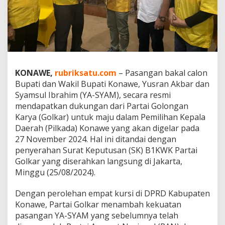
n
g
a
n
Y
A
-
S
KONAWE,
rubriksatu.com
– Pasangan bakal calon
Y
Bupati dan Wakil Bupati Konawe, Yusran Akbar dan
A
Syamsul Ibrahim (YA-SYAM), secara resmi
M
mendapatkan dukungan dari Partai Golongan
d
i
Karya (Golkar) untuk maju dalam Pemilihan Kepala
P
Daerah (Pilkada) Konawe yang akan digelar pada
i
27 November 2024. Hal ini ditandai dengan
l
penyerahan Surat Keputusan (SK) B1KWK Partai
k
a
Golkar yang diserahkan langsung di Jakarta,
d
Minggu (25/08/2024).
a
K
Dengan perolehan empat kursi di DPRD Kabupaten
o
Konawe, Partai Golkar menambah kekuatan
n
a
pasangan YA-SYAM yang sebelumnya telah
w