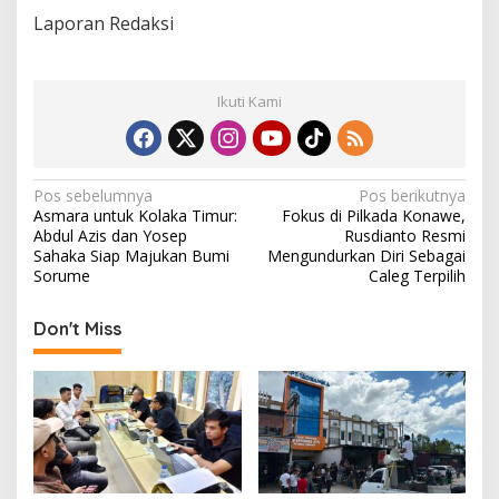
Laporan Redaksi
Ikuti Kami
N
Pos sebelumnya
Pos berikutnya
Asmara untuk Kolaka Timur:
Fokus di Pilkada Konawe,
a
Abdul Azis dan Yosep
Rusdianto Resmi
v
Sahaka Siap Majukan Bumi
Mengundurkan Diri Sebagai
Sorume
Caleg Terpilih
i
g
Don't Miss
a
s
i
p
o