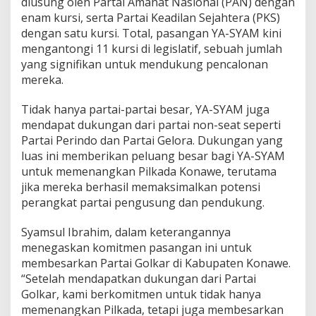
diusung oleh Partai Amanat Nasional (PAN) dengan
e
enam kursi, serta Partai Keadilan Sejahtera (PKS)
2
dengan satu kursi. Total, pasangan YA-SYAM kini
0
mengantongi 11 kursi di legislatif, sebuah jumlah
2
4
yang signifikan untuk mendukung pencalonan
mereka.
Tidak hanya partai-partai besar, YA-SYAM juga
mendapat dukungan dari partai non-seat seperti
Partai Perindo dan Partai Gelora. Dukungan yang
luas ini memberikan peluang besar bagi YA-SYAM
untuk memenangkan Pilkada Konawe, terutama
jika mereka berhasil memaksimalkan potensi
perangkat partai pengusung dan pendukung.
Syamsul Ibrahim, dalam keterangannya
menegaskan komitmen pasangan ini untuk
membesarkan Partai Golkar di Kabupaten Konawe.
“Setelah mendapatkan dukungan dari Partai
Golkar, kami berkomitmen untuk tidak hanya
memenangkan Pilkada, tetapi juga membesarkan