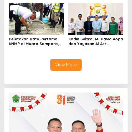
Digital, DPRD Restui
Dunia
Anggaran Rp200 Juta
Peletakan Batu Pertama
Kadin Sultra, IAI Rawa Aopa
KNMP di Muara Sampara,
dan Yayasan Al Asri
Wabup Konawe Ajak Desa
Bersinergi Cetak Lulusan
Jemput Program Pusat
Siap Kerja
View More