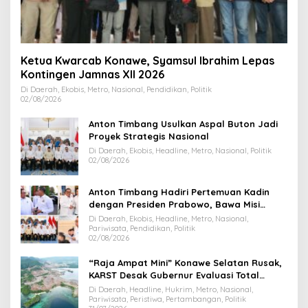
Ketua Kwarcab Konawe, Syamsul Ibrahim Lepas
Kontingen Jamnas XII 2026
Di Daerah, Ekobis, Metro, Nasional, Pendidikan, Politik
02/08/2026
Anton Timbang Usulkan Aspal Buton Jadi
Proyek Strategis Nasional
Di Daerah, Ekobis, Headline, Metro, Nasional, Politik
02/08/2026
Anton Timbang Hadiri Pertemuan Kadin
dengan Presiden Prabowo, Bawa Misi
Majukan Ekonomi Sultra
Di Daerah, Ekobis, Headline, Metro, Nasional,
Pariwisata, Pendidikan, Politik
02/08/2026
“Raja Ampat Mini” Konawe Selatan Rusak,
KARST Desak Gubernur Evaluasi Total
Dispar Sultra
Di Daerah, Headline, Hukrim, Metro, Nasional,
Pariwisata, Peristiwa, Pertambangan, Politik