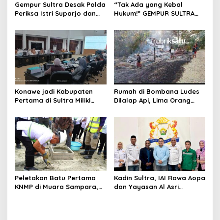
s
Gempur Sultra Desak Polda
“Tak Ada yang Kebal
Periksa Istri Suparjo dan
Hukum!” GEMPUR SULTRA
Segera Tahan Tersangka
Geruduk Kantor Fajar S
Kasus Tambang Ilegal
Tanawali dan PT
Tadisangka, Siap Kuasai
Lahan Puuwatu
Konawe jadi Kabupaten
Rumah di Bombana Ludes
Pertama di Sultra Miliki
Dilalap Api, Lima Orang
Aplikasi Perpustakaan
Satu Keluarga Meninggal
Digital, DPRD Restui
Dunia
Anggaran Rp200 Juta
Peletakan Batu Pertama
Kadin Sultra, IAI Rawa Aopa
KNMP di Muara Sampara,
dan Yayasan Al Asri
Wabup Konawe Ajak Desa
Bersinergi Cetak Lulusan
Jemput Program Pusat
Siap Kerja