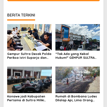
BERITA TERKINI
Gempur Sultra Desak Polda
“Tak Ada yang Kebal
Periksa Istri Suparjo dan
Hukum!” GEMPUR SULTRA
Segera Tahan Tersangka
Geruduk Kantor Fajar S
Kasus Tambang Ilegal
Tanawali dan PT
Tadisangka, Siap Kuasai
Lahan Puuwatu
Konawe jadi Kabupaten
Rumah di Bombana Ludes
Pertama di Sultra Miliki
Dilalap Api, Lima Orang
Aplikasi Perpustakaan
Satu Keluarga Meninggal