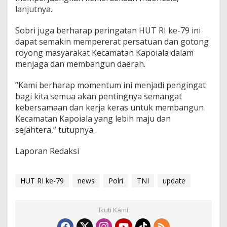
m
lanjutnya.
b
e
Sobri juga berharap peringatan HUT RI ke-79 ini
e
dapat semakin mempererat persatuan dan gotong
t
royong masyarakat Kecamatan Kapoiala dalam
i
menjaga dan membangun daerah.
“Kami berharap momentum ini menjadi pengingat
bagi kita semua akan pentingnya semangat
kebersamaan dan kerja keras untuk membangun
Kecamatan Kapoiala yang lebih maju dan
sejahtera,” tutupnya.
Laporan Redaksi
HUT RI ke-79
news
Polri
TNI
update
Ikuti Kami