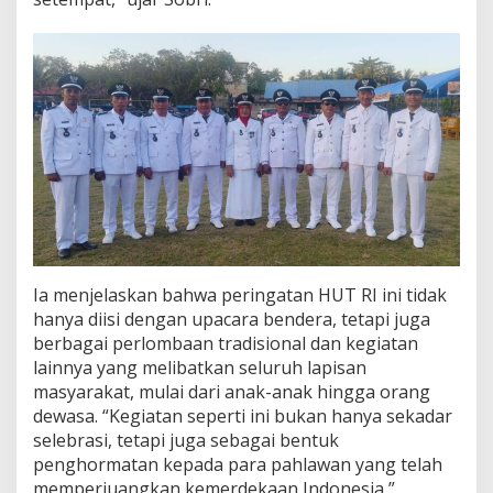
t
a
n
H
U
T
R
I
k
e
-
7
9
d
i
Ia menjelaskan bahwa peringatan HUT RI ini tidak
L
hanya diisi dengan upacara bendera, tetapi juga
a
berbagai perlombaan tradisional dan kegiatan
p
lainnya yang melibatkan seluruh lapisan
a
masyarakat, mulai dari anak-anak hingga orang
n
g
dewasa. “Kegiatan seperti ini bukan hanya sekadar
a
selebrasi, tetapi juga sebagai bentuk
n
penghormatan kepada para pahlawan yang telah
M
memperjuangkan kemerdekaan Indonesia,”
o