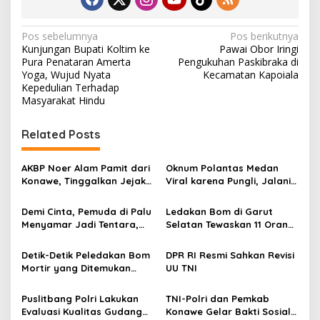
N
Pos sebelumnya
Pos berikutnya
Kunjungan Bupati Koltim ke
Pawai Obor Iringi
a
Pura Penataran Amerta
Pengukuhan Paskibraka di
v
Yoga, Wujud Nyata
Kecamatan Kapoiala
Kepedulian Terhadap
i
Masyarakat Hindu
g
Related Posts
a
s
AKBP Noer Alam Pamit dari
Oknum Polantas Medan
i
Konawe, Tinggalkan Jejak
Viral karena Pungli, Jalani
p
Pengabdian dan Kenangan
Sanksi dan Minta Maaf ke
Mendalam di Hati
Publik
Demi Cinta, Pemuda di Palu
Ledakan Bom di Garut
o
Masyarakat
Menyamar Jadi Tentara,
Selatan Tewaskan 11 Orang,
s
Malah Dihadiahi “Bibir
Termasuk Perwira TNI
Suneo”
Detik-Detik Peledakan Bom
DPR RI Resmi Sahkan Revisi
Mortir yang Ditemukan
UU TNI
Warga di Latoma, Konawe
oleh Tim Gegana Polda
Puslitbang Polri Lakukan
TNI-Polri dan Pemkab
Sultra
Evaluasi Kualitas Gudang
Konawe Gelar Bakti Sosial