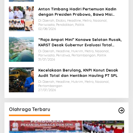
Anton Timbang Hadiri Pertemuan Kadin
dengan Presiden Prabowo, Bawa Misi
Majukan Ekonomi Sultra
Di Daerah, Ekobis, Headline, Metro, Nasional,
Pariwisata, Pendidikan, Politik
02/08/2026
“Raja Ampat Mini” Konawe Selatan Rusak,
KARST Desak Gubernur Evaluasi Total
Dispar Sultra
Di Daerah, Headline, Hukrim, Metro, Nasional,
Pariwisata, Peristiwa, Pertambangan, Politik
31/07/2026
Kecelakaan Berulang, KNPI Konut Desak
Audit Total dan Hentikan Hauling PT SPL
Di Daerah, Headline, Hukrim, Metro, Nasional,
Pertambangan
27/07/2026
Olahraga Terbaru