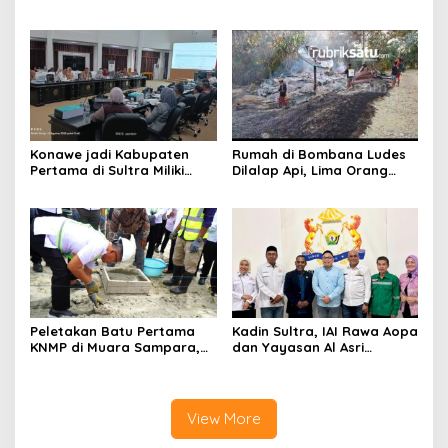
Segera Tahan Tersangka
Geruduk Kantor Fajar S
Kasus Tambang Ilegal
Tanawali dan PT
Tadisangka, Siap Kuasai
Lahan Puuwatu
Konawe jadi Kabupaten
Rumah di Bombana Ludes
Pertama di Sultra Miliki
Dilalap Api, Lima Orang
Aplikasi Perpustakaan
Satu Keluarga Meninggal
Digital, DPRD Restui
Dunia
Anggaran Rp200 Juta
Peletakan Batu Pertama
Kadin Sultra, IAI Rawa Aopa
KNMP di Muara Sampara,
dan Yayasan Al Asri
Wabup Konawe Ajak Desa
Bersinergi Cetak Lulusan
Jemput Program Pusat
Siap Kerja
View More