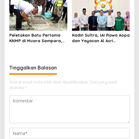
Anggaran Rp200 Juta
Peletakan Batu Pertama
Kadin Sultra, IAI Rawa Aopa
KNMP di Muara Sampara,
dan Yayasan Al Asri
Wabup Konawe Ajak Desa
Bersinergi Cetak Lulusan
Jemput Program Pusat
Siap Kerja
Tinggalkan Balasan
Alamat email Anda tidak akan dipublikasikan.
Ruas yang wajib
ditandai
*