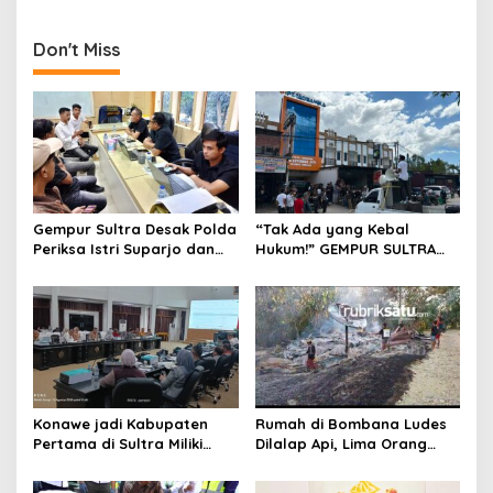
Senjata dan Amunisi di
Sambut Bulan Suci
Polda Sultra
Ramadhan 1446 H
Don't Miss
Gempur Sultra Desak Polda
“Tak Ada yang Kebal
Periksa Istri Suparjo dan
Hukum!” GEMPUR SULTRA
Segera Tahan Tersangka
Geruduk Kantor Fajar S
Kasus Tambang Ilegal
Tanawali dan PT
Tadisangka, Siap Kuasai
Lahan Puuwatu
Konawe jadi Kabupaten
Rumah di Bombana Ludes
Pertama di Sultra Miliki
Dilalap Api, Lima Orang
Aplikasi Perpustakaan
Satu Keluarga Meninggal
Digital, DPRD Restui
Dunia