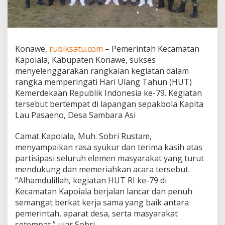
a
p
o
i
a
Konawe,
rubiksatu.com
– Pemerintah Kecamatan
l
Kapoiala, Kabupaten Konawe, sukses
a
S
menyelenggarakan rangkaian kegiatan dalam
u
rangka memperingati Hari Ulang Tahun (HUT)
k
Kemerdekaan Republik Indonesia ke-79. Kegiatan
s
tersebut bertempat di lapangan sepakbola Kapita
e
Lau Pasaeno, Desa Sambara Asi
s
G
e
Camat Kapoiala, Muh. Sobri Rustam,
l
menyampaikan rasa syukur dan terima kasih atas
a
partisipasi seluruh elemen masyarakat yang turut
r
mendukung dan memeriahkan acara tersebut.
P
e
“Alhamdulillah, kegiatan HUT RI ke-79 di
r
Kecamatan Kapoiala berjalan lancar dan penuh
i
semangat berkat kerja sama yang baik antara
n
pemerintah, aparat desa, serta masyarakat
g
a
setempat,” ujar Sobri.