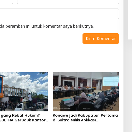
da peramban ini untuk komentar saya berikutnya.
 yang Kebal Hukum!”
Konawe jadi Kabupaten Pertama
SULTRA Geruduk Kantor
di Sultra Miliki Aplikasi
Tanawali dan PT
Perpustakaan Digital, DPRD
ka, Siap Kuasai Lahan
Restui Anggaran Rp200 Juta