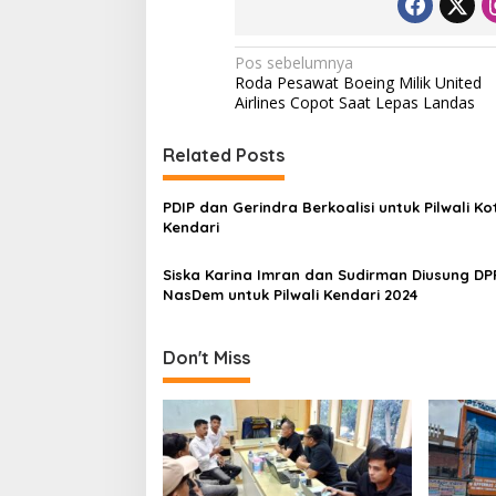
N
Pos sebelumnya
Roda Pesawat Boeing Milik United
a
Airlines Copot Saat Lepas Landas
v
i
Related Posts
g
PDIP dan Gerindra Berkoalisi untuk Pilwali Ko
a
Kendari
s
Siska Karina Imran dan Sudirman Diusung DP
i
NasDem untuk Pilwali Kendari 2024
p
o
Don't Miss
s