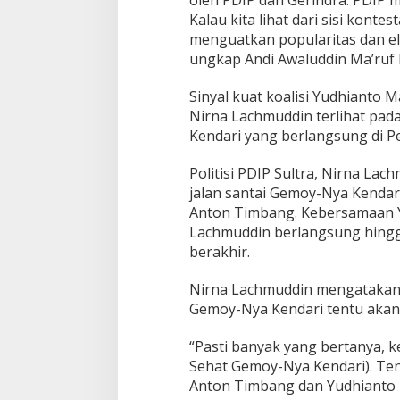
oleh PDIP dan Gerindra. PDIP me
n
Kalau kita lihat dari sisi kontes
d
menguatkan popularitas dan ele
a
r
ungkap Andi Awaluddin Ma’ruf 
i
Sinyal kuat koalisi Yudhianto
Nirna Lachmuddin terlihat pad
Kendari yang berlangsung di P
Politisi PDIP Sultra, Nirna La
jalan santai Gemoy-Nya Kenda
Anton Timbang. Kebersamaan 
Lachmuddin berlangsung hingga
berakhir.
Nirna Lachmuddin mengatakan b
Gemoy-Nya Kendari tentu akan
“Pasti banyak yang bertanya, ke
Sehat Gemoy-Nya Kendari). Te
Anton Timbang dan Yudhianto Mah