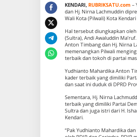
s
KENDARI,
RUBRIKSATU.com
– 
M
dan Hj. Nirna Lachmuddin dipr
e
Wali Kota (Pilwali) Kota Kend
m
e
n
Hal tersebut diungkapkan oleh
a
(Sultra), Andi Awaluddin Ma’ru
n
Anton Timbang dan Hj. Nirna 
g
memenangkan Pilwali menging
k
a
terbaik dan tokoh di partai ma
n
P
Yudhianto Mahardika Anton Tim
i
kader terbaik yang dimiliki Par
l
dan saat ini duduk di DPRD Prov
w
a
l
Sementara, Hj. Nirna Lachmudd
i
terbaik yang dimiliki Partai D
K
Sultra dan juga istri dari H. Is
o
Kendari.
t
a
K
“Pak Yudhianto Mahardika dan
e