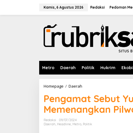
L
e
Kamis, 6 Agustus 2026
Redaksi
Pedoman Med
w
a
t
i
k
e
k
o
n
t
e
Metro
Daerah
Politik
Hukrim
Ekobi
n
Homepage
/
Daerah
P
e
Pengamat Sebut Yud
n
g
Memenangkan Pilwa
a
m
a
Redaksi
09/07/2024
t
Daerah
,
Headline
,
Metro
,
Politik
S