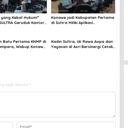
 yang Kebal Hukum!”
Konawe jadi Kabupaten Pertama
SULTRA Geruduk Kantor
di Sultra Miliki Aplikasi
Tanawali dan PT
Perpustakaan Digital, DPRD
ka, Siap Kuasai Lahan
Restui Anggaran Rp200 Juta
n Batu Pertama KNMP di
Kadin Sultra, IAI Rawa Aopa dan
ampara, Wabup Konawe
Yayasan Al Asri Bersinergi Cetak
a Jemput Program
Lulusan Siap Kerja
ng wajib ditandai
*