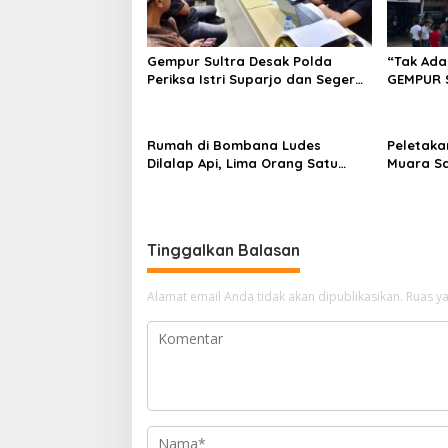
Gempur Sultra Desak Polda
“Tak Ada
Periksa Istri Suparjo dan Segera
GEMPUR 
Tahan Tersangka Kasus Tambang
Fajar S 
Ilegal
Tadisang
Puuwatu
Rumah di Bombana Ludes
Peletaka
Dilalap Api, Lima Orang Satu
Muara S
Keluarga Meninggal Dunia
Ajak Des
Pusat
Tinggalkan Balasan
Alamat email Anda tidak akan dipublikasikan.
Ruas ya