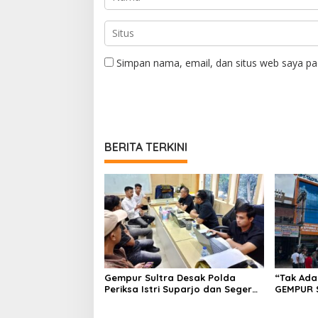
Simpan nama, email, dan situs web saya pa
BERITA TERKINI
Gempur Sultra Desak Polda
“Tak Ada
Periksa Istri Suparjo dan Segera
GEMPUR 
Tahan Tersangka Kasus Tambang
Fajar S 
Ilegal
Tadisang