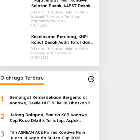
“Raja Ampat Mini” Konawe
Selatan Rusak, KARST Desak
Gubernur Evaluasi Total
Di Daerah, Headline, Hukrim, Metro,
Nasional, Pariwisata, Peristiwa,
Dispar Sultra
Pertambangan, Politik
31/07/2026
Kecelakaan Berulang, KNPI
Konut Desak Audit Total dan
Hentikan Hauling PT SPL
Di Daerah, Headline, Hukrim, Metro,
Nasional, Pertambangan
27/07/2026
Olahraga Terbaru
1
Semangat Kemerdekaan Bergema di
Konawe, Devile HUT RI ke-81 Libatkan 98
Barisan
2
Jelang Balapan, Panitia KCR Konawe
Cup Race Dikritik Tertutup, Aspek
Keselamatan Dipertanyakan
3
Tim ASREAM ACE Polres Konawe Raih
Juara III Kapolda Sultra Cup 2026