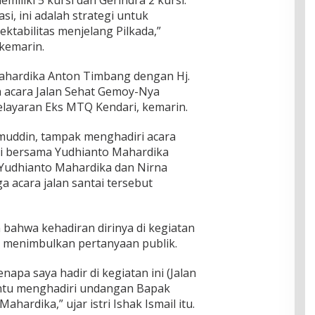
miliki 5 kursi dan Gerindra 2 kursi.
tasi, ini adalah strategi untuk
ktabilitas menjelang Pilkada,”
kemarin.
 Mahardika Anton Timbang dengan Hj.
a acara Jalan Sehat Gemoy-Nya
elayaran Eks MTQ Kendari, kemarin.
chmuddin, tampak menghadiri acara
ri bersama Yudhianto Mahardika
Yudhianto Mahardika dan Nirna
 acara jalan santai tersebut
ahwa kehadiran dirinya di kegiatan
 menimbulkan pertanyaan publik.
napa saya hadir di kegiatan ini (Jalan
ntu menghadiri undangan Bapak
ardika,” ujar istri Ishak Ismail itu.