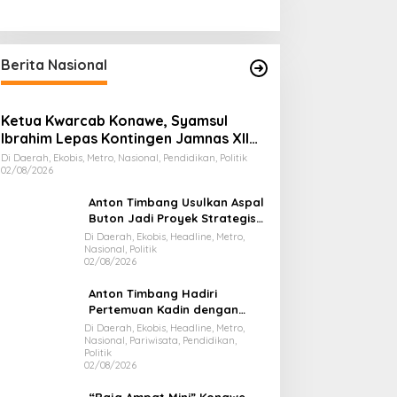
Berita Nasional
Ketua Kwarcab Konawe, Syamsul
Ibrahim Lepas Kontingen Jamnas XII
2026
Di Daerah, Ekobis, Metro, Nasional, Pendidikan, Politik
02/08/2026
Anton Timbang Usulkan Aspal
Buton Jadi Proyek Strategis
Nasional
Di Daerah, Ekobis, Headline, Metro,
Nasional, Politik
02/08/2026
Anton Timbang Hadiri
Pertemuan Kadin dengan
Presiden Prabowo, Bawa Misi
Di Daerah, Ekobis, Headline, Metro,
Nasional, Pariwisata, Pendidikan,
Majukan Ekonomi Sultra
Politik
02/08/2026