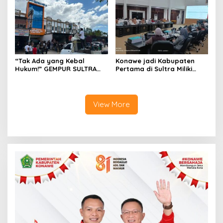
“Tak Ada yang Kebal
Konawe jadi Kabupaten
Hukum!” GEMPUR SULTRA
Pertama di Sultra Miliki
Geruduk Kantor Fajar S
Aplikasi Perpustakaan
Tanawali dan PT
Digital, DPRD Restui
Tadisangka, Siap Kuasai
Anggaran Rp200 Juta
Lahan Puuwatu
View More