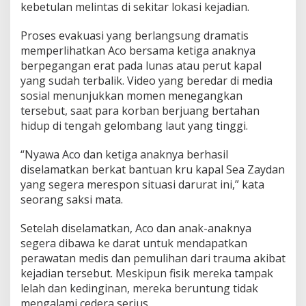
kebetulan melintas di sekitar lokasi kejadian.
k
a
n
Proses evakuasi yang berlangsung dramatis
T
memperlihatkan Aco bersama ketiga anaknya
i
berpegangan erat pada lunas atau perut kapal
g
yang sudah terbalik. Video yang beredar di media
a
sosial menunjukkan momen menegangkan
A
n
tersebut, saat para korban berjuang bertahan
a
hidup di tengah gelombang laut yang tinggi.
k
n
“Nyawa Aco dan ketiga anaknya berhasil
y
diselamatkan berkat bantuan kru kapal Sea Zaydan
a
d
yang segera merespon situasi darurat ini,” kata
i
seorang saksi mata.
P
e
Setelah diselamatkan, Aco dan anak-anaknya
r
segera dibawa ke darat untuk mendapatkan
a
i
perawatan medis dan pemulihan dari trauma akibat
r
kejadian tersebut. Meskipun fisik mereka tampak
a
lelah dan kedinginan, mereka beruntung tidak
n
mengalami cedera serius.
S