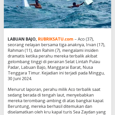
a
n
g
A
y
a
h
B
LABUAN BAJO,
RUBRIKSATU.com
– Aco (37),
e
seorang nelayan bersama tiga anaknya, Irvan (17),
r
u
Rahman (11), dan Rahim (7), mengalami insiden
s
dramatis ketika perahu mereka terbalik akibat
a
gelombang tinggi di perairan Selat Lintah Pulau
h
Padar, Labuan Bajo, Manggarai Barat, Nusa
a
M
Tenggara Timur. Kejadian ini terjadi pada Minggu,
e
30 Juni 2024.
n
y
Menurut laporan, perahu milik Aco terbalik saat
e
sedang berada di tengah laut, menyebabkan
l
a
mereka terombang-ambing di atas bangkai kapal.
m
Beruntung, mereka berhasil ditemukan dan
a
diselamatkan oleh kru kapal turis Sea Zaydan yang
t