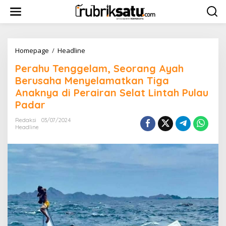
L
e
w
a
t
i
Homepage
/
Headline
P
k
e
Perahu Tenggelam, Seorang Ayah
e
r
k
a
Berusaha Menyelamatkan Tiga
o
h
Anaknya di Perairan Selat Lintah Pulau
n
u
Padar
t
T
e
e
Redaksi
03/07/2024
n
n
Headline
g
g
e
l
a
m
,
S
e
o
r