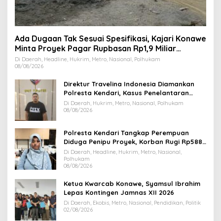
Ada Dugaan Tak Sesuai Spesifikasi, Kajari Konawe
Minta Proyek Pagar Rupbasan Rp1,9 Miliar
Dihentikan
Di Daerah, Headline, Hukrim, Metro, Nasional, Polhukam
08/08/2026
Direktur Travelina Indonesia Diamankan
Polresta Kendari, Kasus Penelantaran
Jemaah Umrah Masuk Babak Baru
Di Daerah, Hukrim, Metro, Nasional, Polhukam
08/08/2026
Polresta Kendari Tangkap Perempuan
Diduga Penipu Proyek, Korban Rugi Rp588,1
Juta
Di Daerah, Headline, Hukrim, Metro, Nasional,
Polhukam
08/08/2026
Ketua Kwarcab Konawe, Syamsul Ibrahim
Lepas Kontingen Jamnas XII 2026
Di Daerah, Ekobis, Metro, Nasional, Pendidikan, Politik
02/08/2026