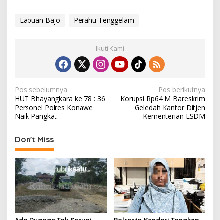
Labuan Bajo
Perahu Tenggelam
Ikuti Kami
N
Pos sebelumnya
Pos berikutnya
HUT Bhayangkara ke 78 : 36
Korupsi Rp64 M Bareskrim
a
Personel Polres Konawe
Geledah Kantor Ditjen
v
Naik Pangkat
Kementerian ESDM
i
Don't Miss
g
a
s
i
p
o
Ada Dugaan Tak Sesuai
Polresta Kendari Tangkap