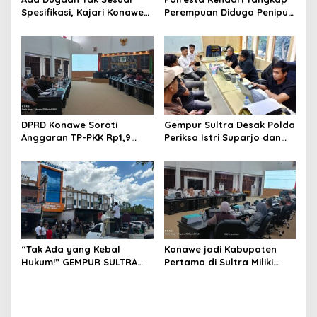
s
Spesifikasi, Kajari Konawe
Perempuan Diduga Penipu
Minta Proyek Pagar
Proyek, Korban Rugi
Rupbasan Rp1,9 Miliar
Rp588,1 Juta
Dihentikan
DPRD Konawe Soroti
Gempur Sultra Desak Polda
Anggaran TP-PKK Rp1,9
Periksa Istri Suparjo dan
Miliar, Jangan APBD Habis
Segera Tahan Tersangka
untuk Perjalanan Dinas
Kasus Tambang Ilegal
“Tak Ada yang Kebal
Konawe jadi Kabupaten
Hukum!” GEMPUR SULTRA
Pertama di Sultra Miliki
Geruduk Kantor Fajar S
Aplikasi Perpustakaan
Tanawali dan PT
Digital, DPRD Restui
Tadisangka, Siap Kuasai
Anggaran Rp200 Juta
Lahan Puuwatu