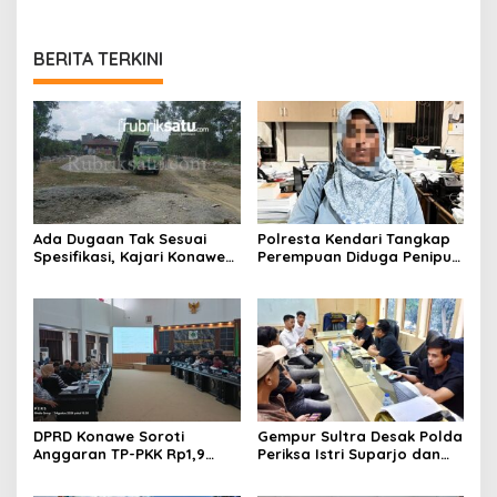
BERITA TERKINI
Ada Dugaan Tak Sesuai
Polresta Kendari Tangkap
Spesifikasi, Kajari Konawe
Perempuan Diduga Penipu
Minta Proyek Pagar
Proyek, Korban Rugi
Rupbasan Rp1,9 Miliar
Rp588,1 Juta
Dihentikan
DPRD Konawe Soroti
Gempur Sultra Desak Polda
Anggaran TP-PKK Rp1,9
Periksa Istri Suparjo dan
Miliar, Jangan APBD Habis
Segera Tahan Tersangka
untuk Perjalanan Dinas
Kasus Tambang Ilegal