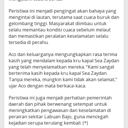
e
l
Peristiwa ini menjadi pengingat akan bahaya yang
a
mengintai di lautan, terutama saat cuaca buruk dan
t
gelombang tinggi. Masyarakat diimbau untuk
L
selalu memantau kondisi cuaca sebelum melaut
i
n
dan memastikan peralatan keselamatan selalu
t
tersedia di perahu.
a
h
Aco dan keluarganya mengungkapkan rasa terima
P
kasih yang mendalam kepada kru kapal Sea Zaydan
u
l
yang telah menyelamatkan mereka. “Kami sangat
a
berterima kasih kepada kru kapal Sea Zaydan.
u
Tanpa mereka, mungkin kami tidak akan selamat,”
P
ujar Aco dengan mata berkaca-kaca.
a
d
a
Peristiwa ini juga menjadi perhatian pemerintah
r
daerah dan pihak berwenang setempat untuk
meningkatkan pengawasan dan keselamatan di
perairan sekitar Labuan Bajo, guna mencegah
kejadian serupa terulang kembali. (*)