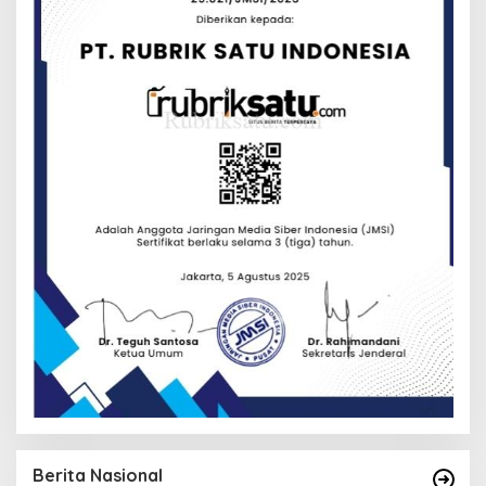
Berita Nasional