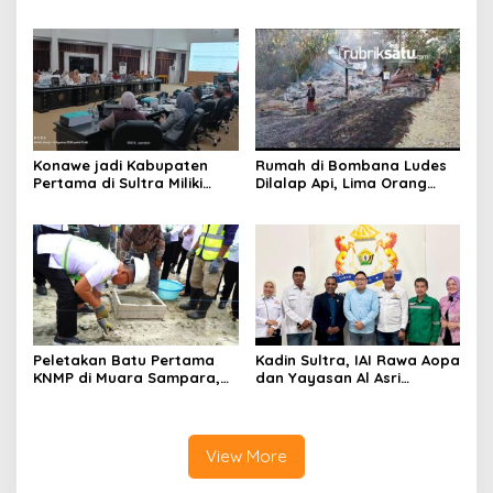
Segera Tahan Tersangka
Geruduk Kantor Fajar S
Kasus Tambang Ilegal
Tanawali dan PT
Tadisangka, Siap Kuasai
Lahan Puuwatu
Konawe jadi Kabupaten
Rumah di Bombana Ludes
Pertama di Sultra Miliki
Dilalap Api, Lima Orang
Aplikasi Perpustakaan
Satu Keluarga Meninggal
Digital, DPRD Restui
Dunia
Anggaran Rp200 Juta
Peletakan Batu Pertama
Kadin Sultra, IAI Rawa Aopa
KNMP di Muara Sampara,
dan Yayasan Al Asri
Wabup Konawe Ajak Desa
Bersinergi Cetak Lulusan
Jemput Program Pusat
Siap Kerja
View More