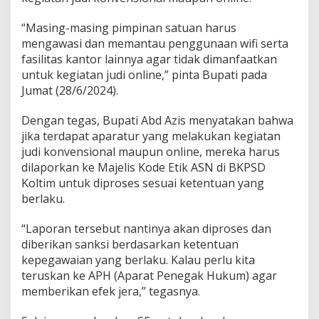
“Masing-masing pimpinan satuan harus
mengawasi dan memantau penggunaan wifi serta
fasilitas kantor lainnya agar tidak dimanfaatkan
untuk kegiatan judi online,” pinta Bupati pada
Jumat (28/6/2024).
Dengan tegas, Bupati Abd Azis menyatakan bahwa
jika terdapat aparatur yang melakukan kegiatan
judi konvensional maupun online, mereka harus
dilaporkan ke Majelis Kode Etik ASN di BKPSD
Koltim untuk diproses sesuai ketentuan yang
berlaku.
“Laporan tersebut nantinya akan diproses dan
diberikan sanksi berdasarkan ketentuan
kepegawaian yang berlaku. Kalau perlu kita
teruskan ke APH (Aparat Penegak Hukum) agar
memberikan efek jera,” tegasnya.