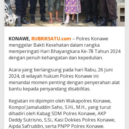
K
o
n
a
w
e
:
KONAWE,
RUBRIKSATU.com
– Polres Konawe
M
menggelar Bakti Kesehatan dalam rangka
e
n
memperingati Hari Bhayangkara Ke-78 Tahun 2024
i
dengan penuh kehangatan dan kepedulian.
n
g
Acara yang berlangsung pada hari Rabu, 26 Juni
k
2024, di wilayah hukum Polres Konawe ini
a
t
menandai momen penting dengan penyerahan alat
k
bantu kepada penyandang disabilitas.
a
n
Kegiatan ini dipimpin oleh Wakapolres Konawe,
K
Kompol Jamaluddin Saho, S.Hi., M.H., yang turut
u
a
dihadiri oleh Kabag SDM Polres Konawe, AKP
l
Deddy Sutrisno, S.Si., Kasi Dokkes Polres Konawe,
i
Aipda Safruddin, serta PNPP Polres Konawe.
t