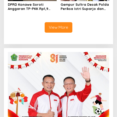
DPRD Konawe Soroti
Gempur Sultra Desak Polda
Anggaran TP-PKK Rp1,9
Periksa Istri Suparjo dan
Miliar, Jangan APBD Habis
Segera Tahan Tersangka
untuk Perjalanan Dinas
Kasus Tambang Ilegal
View More