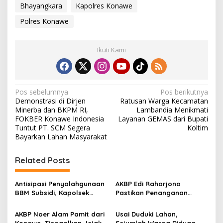
Bhayangkara
Kapolres Konawe
Polres Konawe
Ikuti Kami
N
Pos sebelumnya
Pos berikutnya
Demonstrasi di Dirjen
Ratusan Warga Kecamatan
a
Minerba dan BKPM RI,
Lambandia Menikmati
v
FOKBER Konawe Indonesia
Layanan GEMAS dari Bupati
Tuntut PT. SCM Segera
Koltim
i
Bayarkan Lahan Masyarakat
g
Related Posts
a
s
Antisipasi Penyalahgunaan
AKBP Edi Raharjono
i
BBM Subsidi, Kapolsek
Pastikan Penanganan
p
Unaaha Cek Langsung
Kasus Korupsi di Konawe
Pengisian di SPBU
Tetap Berjalan
AKBP Noer Alam Pamit dari
Usai Duduki Lahan,
o