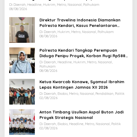
Dihentikan
Di Daerah, Headline, Hukrim, Metro, Nasional, Polhukam
08/08/2026
Direktur Travelina Indonesia Diamankan
Polresta Kendari, Kasus Penelantaran
Jemaah Umrah Masuk Babak Baru
Di Daerah, Hukrim, Metro, Nasional, Polhukam
08/08/2026
Polresta Kendari Tangkap Perempuan
Diduga Penipu Proyek, Korban Rugi Rp588,1
Juta
Di Daerah, Headline, Hukrim, Metro, Nasional,
Polhukam
08/08/2026
Ketua Kwarcab Konawe, Syamsul Ibrahim
Lepas Kontingen Jamnas XII 2026
Di Daerah, Ekobis, Metro, Nasional, Pendidikan, Politik
02/08/2026
Anton Timbang Usulkan Aspal Buton Jadi
Proyek Strategis Nasional
Di Daerah, Ekobis, Headline, Metro, Nasional, Politik
02/08/2026