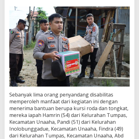
a
s
H
i
d
u
p
P
e
n
y
a
n
d
a
n
g
Sebanyak lima orang penyandang disabilitas
D
memperoleh manfaat dari kegiatan ini dengan
i
menerima bantuan berupa kursi roda dan tongkat,
s
mereka iapah Hamrin (54) dari Kelurahan Tumpas,
a
Kecamatan Unaaha, Pandi (51) dari Kelurahan
b
i
Inolobunggadue, Kecamatan Unaaha, Findra (49)
l
dari Kelurahan Tumpas, Kecamatan Unaaha, Abd
i