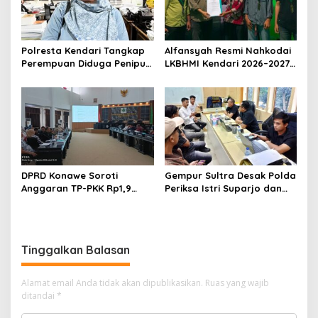
Polresta Kendari Tangkap
Alfansyah Resmi Nahkodai
Perempuan Diduga Penipu
LKBHMI Kendari 2026–2027,
Proyek, Korban Rugi
Bidik Penguatan Advokasi
Rp588,1 Juta
Hukum
DPRD Konawe Soroti
Gempur Sultra Desak Polda
Anggaran TP-PKK Rp1,9
Periksa Istri Suparjo dan
Miliar, Jangan APBD Habis
Segera Tahan Tersangka
untuk Perjalanan Dinas
Kasus Tambang Ilegal
Tinggalkan Balasan
Alamat email Anda tidak akan dipublikasikan.
Ruas yang wajib
ditandai
*