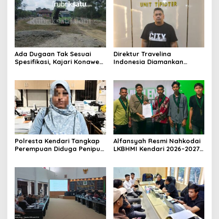
Ada Dugaan Tak Sesuai
Direktur Travelina
Spesifikasi, Kajari Konawe
Indonesia Diamankan
Minta Proyek Pagar
Polresta Kendari, Kasus
Rupbasan Rp1,9 Miliar
Penelantaran Jemaah
Dihentikan
Umrah Masuk Babak Baru
Polresta Kendari Tangkap
Alfansyah Resmi Nahkodai
Perempuan Diduga Penipu
LKBHMI Kendari 2026–2027,
Proyek, Korban Rugi
Bidik Penguatan Advokasi
Rp588,1 Juta
Hukum