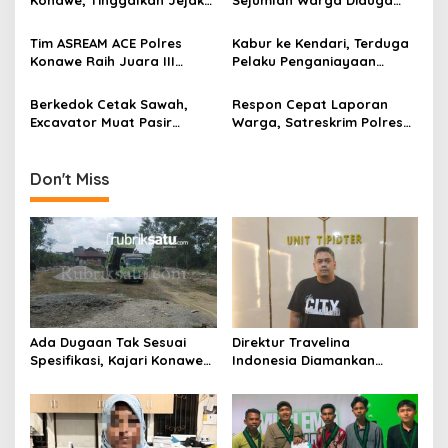
Konawe, Tinggalkan Jejak
Sejumlah Warga Diduga
s
Pengabdian dan Kenangan
Panen Sawit PT SJAP, Polisi
Mendalam di Hati
Turun Tangan
Tim ASREAM ACE Polres
Kabur ke Kendari, Terduga
Masyarakat
Konawe Raih Juara III
Pelaku Penganiayaan
Kapolda Sultra Cup 2026
dengan Busur Berhasil
Dibekuk Polisi
Berkedok Cetak Sawah,
Respon Cepat Laporan
Excavator Muat Pasir
Warga, Satreskrim Polres
Diamankan Satreskrim
Konawe Tangkap Terduga
Polres Konawe
Pelaku Curanmor
Don't Miss
Ada Dugaan Tak Sesuai
Direktur Travelina
Spesifikasi, Kajari Konawe
Indonesia Diamankan
Minta Proyek Pagar
Polresta Kendari, Kasus
Rupbasan Rp1,9 Miliar
Penelantaran Jemaah
Dihentikan
Umrah Masuk Babak Baru