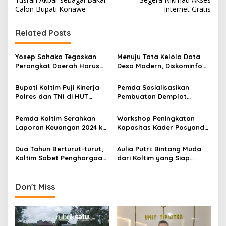
v
Calon Bupati Konawe
Internet Gratis
i
Related Posts
g
a
Yosep Sahaka Tegaskan
Menuju Tata Kelola Data
s
Perangkat Daerah Harus
Desa Modern, Diskominfo
Gaspol Realisasi Anggaran
Koltim Tingkatkan
i
dan Konstruksi
Kapasitas Perangkat Desa
Bupati Koltim Puji Kinerja
Pemda Sosialisasikan
p
Polres dan TNI di HUT
Pembuatan Demplot
Bhayangkara ke-79
Persawahan di Kawasan
o
Transmigrasi Desa
Pemda Koltim Serahkan
Workshop Peningkatan
s
Tongauna
Laporan Keuangan 2024 ke
Kapasitas Kader Posyandu
BPK Sultra
Koltim, TP PKK Sulawesi
Tenggara Dorong
Dua Tahun Berturut-turut,
Aulia Putri: Bintang Muda
Implementasi 10 Program
Koltim Sabet Penghargaan
dari Koltim yang Siap
Pokok
UHC, Dukung Program JKN
Berkompetisi di Olimpiade
dan SDGs 2030
Sains Nasional 2024
Don't Miss