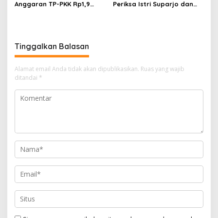
Anggaran TP-PKK Rp1,9
Periksa Istri Suparjo dan
Miliar, Jangan APBD Habis
Segera Tahan Tersangka
untuk Perjalanan Dinas
Kasus Tambang Ilegal
Tinggalkan Balasan
Alamat email Anda tidak akan dipublikasikan.
Ruas yang wajib
ditandai
*