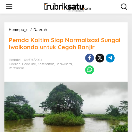
L
e
w
a
t
i
Homepage
/
Daerah
P
k
e
Pemda Koltim Siap Normalisasi Sungai
e
m
k
d
Iwoikondo untuk Cegah Banjir
o
a
n
K
Redaksi
04/05/2024
t
o
Daerah
,
Headline
,
Kesehatan
,
Pariwisata
,
e
l
Pertanian
n
t
i
m
S
i
a
p
N
o
r
m
a