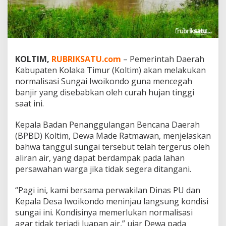
l
i
s
a
s
i
KOLTIM,
RUBRIKSATU.com
– Pemerintah Daerah
S
Kabupaten Kolaka Timur (Koltim) akan melakukan
u
n
normalisasi Sungai Iwoikondo guna mencegah
g
banjir yang disebabkan oleh curah hujan tinggi
a
saat ini.
i
I
Kepala Badan Penanggulangan Bencana Daerah
w
o
(BPBD) Koltim, Dewa Made Ratmawan, menjelaskan
i
bahwa tanggul sungai tersebut telah tergerus oleh
k
aliran air, yang dapat berdampak pada lahan
o
persawahan warga jika tidak segera ditangani.
n
d
o
“Pagi ini, kami bersama perwakilan Dinas PU dan
u
Kepala Desa Iwoikondo meninjau langsung kondisi
n
sungai ini. Kondisinya memerlukan normalisasi
t
agar tidak terjadi luapan air,” ujar Dewa pada
u