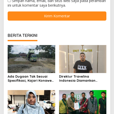
Simpan nama, email, dan situs web saya pada peramban
ini untuk komentar saya berikutnya.
BERITA TERKINI
Ada Dugaan Tak Sesuai
Direktur Travelina
Spesifikasi, Kajari Konawe
Indonesia Diamankan
Minta Proyek Pagar
Polresta Kendari, Kasus
Rupbasan Rp1,9 Miliar
Penelantaran Jemaah
Dihentikan
Umrah Masuk Babak Baru