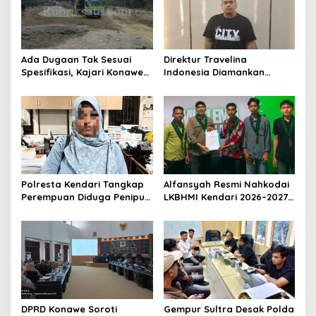
Ada Dugaan Tak Sesuai
Direktur Travelina
Spesifikasi, Kajari Konawe
Indonesia Diamankan
Minta Proyek Pagar
Polresta Kendari, Kasus
Rupbasan Rp1,9 Miliar
Penelantaran Jemaah
Dihentikan
Umrah Masuk Babak Baru
Polresta Kendari Tangkap
Alfansyah Resmi Nahkodai
Perempuan Diduga Penipu
LKBHMI Kendari 2026–2027,
Proyek, Korban Rugi
Bidik Penguatan Advokasi
Rp588,1 Juta
Hukum
DPRD Konawe Soroti
Gempur Sultra Desak Polda