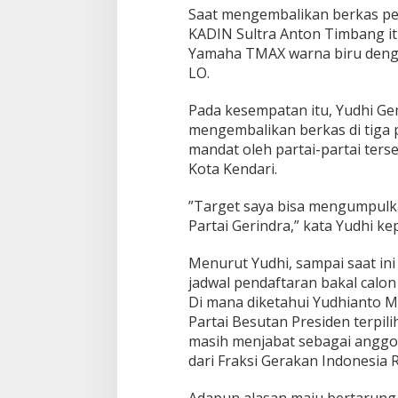
a
Saat mengembalikan berkas pe
K
KADIN Sultra Anton Timbang i
e
Yamaha TMAX warna biru denga
n
d
LO.
a
r
Pada kesempatan itu, Yudhi Ge
i
mengembalikan berkas di tiga p
K
mandat oleh partai-partai ters
e
T
Kota Kendari.
i
g
”Target saya bisa mengumpulka
a
Partai Gerindra,” kata Yudhi k
P
a
Menurut Yudhi, sampai saat ini
r
p
jadwal pendaftaran bakal calon 
o
Di mana diketahui Yudhianto 
l
Partai Besutan Presiden terpil
S
masih menjabat sebagai anggo
e
c
dari Fraksi Gerakan Indonesia 
a
r