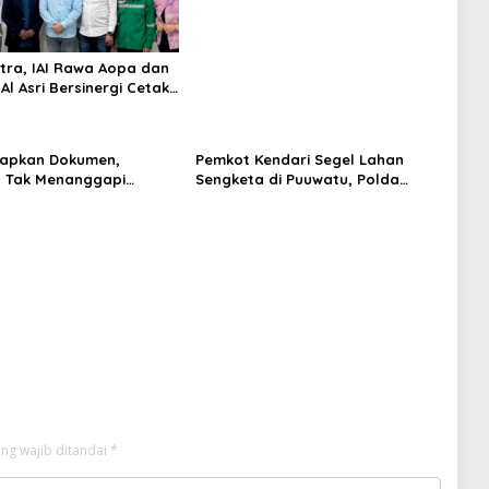
ltra, IAI Rawa Aopa dan
l Asri Bersinergi Cetak
Siap Kerja
iapkan Dokumen,
Pemkot Kendari Segel Lahan
 Tak Menanggapi
Sengketa di Puuwatu, Polda
an Adu Data
Sultra Didesak Bergerak Cepat
ng wajib ditandai
*