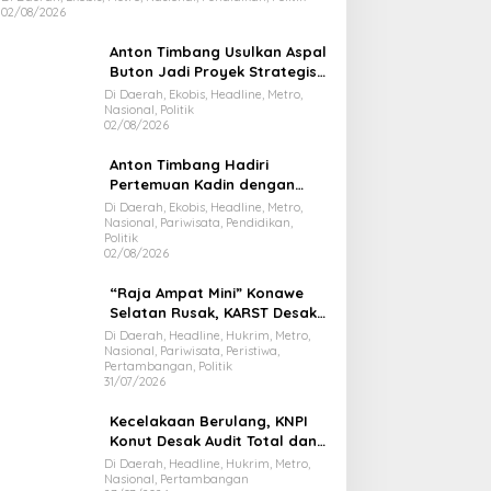
02/08/2026
Anton Timbang Usulkan Aspal
Buton Jadi Proyek Strategis
Nasional
Di Daerah, Ekobis, Headline, Metro,
Nasional, Politik
02/08/2026
Anton Timbang Hadiri
Pertemuan Kadin dengan
Presiden Prabowo, Bawa Misi
Di Daerah, Ekobis, Headline, Metro,
Nasional, Pariwisata, Pendidikan,
Majukan Ekonomi Sultra
Politik
02/08/2026
“Raja Ampat Mini” Konawe
Selatan Rusak, KARST Desak
Gubernur Evaluasi Total
Di Daerah, Headline, Hukrim, Metro,
Nasional, Pariwisata, Peristiwa,
Dispar Sultra
Pertambangan, Politik
31/07/2026
Kecelakaan Berulang, KNPI
Konut Desak Audit Total dan
Hentikan Hauling PT SPL
Di Daerah, Headline, Hukrim, Metro,
Nasional, Pertambangan