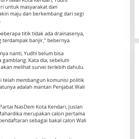
i Pilwali Kota Kendari, Yudhi
ri untuk masyarakat dan
in maju dan berkembang dari segi
.
beberapa titik tidak ada drainasenya,
g terdampak banjir,” bebernya.
nya nanti, Yudhi belum bisa
 gamblang. Kata dia, sebelum
kan melihat survei terlebih dahulu.
ui telah membangun komunisi politik
satunya adalah mantan Penjabat Wali
Partai NasDem Kota Kendari, Juslan
Mahardika merupakan calon pertama
endaftaran sebagai bakal calon Wali