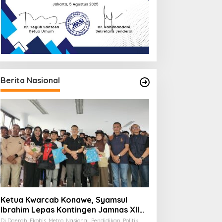
Berita Nasional
Ketua Kwarcab Konawe, Syamsul
Ibrahim Lepas Kontingen Jamnas XII
2026
Di Daerah, Ekobis, Metro, Nasional, Pendidikan, Politik