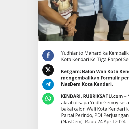
i
r
P
e
n
d
a
f
t
a
Yudhianto Mahardika Kembalika
r
a
Kota Kendari Ke Tiga Parpol Se
n
B
Ketgam: Balon Wali Kota Ken
a
mengembalikan formulir pend
l
NasDem Kota Kendari.
o
n
W
KENDARI, RUBRIKSATU.com –
a
akrab disapa Yudhi Gemoy seca
l
bakal calon Wali Kota Kendari ke
i
Partai Perindo, PDI Perjuanga
K
o
(NasDem), Rabu 24 April 2024.
t