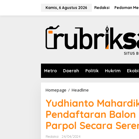
L
e
Kamis, 6 Agustus 2026
Redaksi
Pedoman Med
w
a
t
i
k
e
k
o
n
t
e
Metro
Daerah
Politik
Hukrim
Ekobi
n
Homepage
/
Headline
Y
u
Yudhianto Mahardi
d
h
Pendaftaran Balon 
i
a
Parpol Secara Sere
n
t
o
Redaksi
24/04/2024