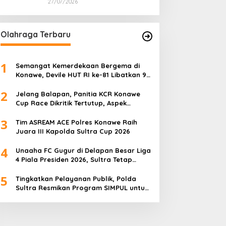
27/07/2026
Olahraga Terbaru
1
Semangat Kemerdekaan Bergema di
Konawe, Devile HUT RI ke-81 Libatkan 98
Barisan
2
Jelang Balapan, Panitia KCR Konawe
Cup Race Dikritik Tertutup, Aspek
Keselamatan Dipertanyakan
3
Tim ASREAM ACE Polres Konawe Raih
Juara III Kapolda Sultra Cup 2026
4
Unaaha FC Gugur di Delapan Besar Liga
4 Piala Presiden 2026, Sultra Tetap
Bangga
5
Tingkatkan Pelayanan Publik, Polda
Sultra Resmikan Program SIMPUL untuk
Masyarakat Pesisir