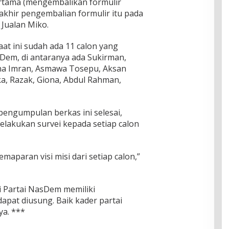
rtama (mengembalikan formulir
akhir pengembalian formulir itu pada
 Jualan Miko.
at ini sudah ada 11 calon yang
sDem, di antaranya ada Sukirman,
ina Imran, Asmawa Tosepu, Aksan
ka, Razak, Giona, Abdul Rahman,
pengumpulan berkas ini selesai,
elakukan survei kepada setiap calon
emaparan visi misi dari setiap calon,”
i Partai NasDem memiliki
pat diusung. Baik kader partai
a. ***