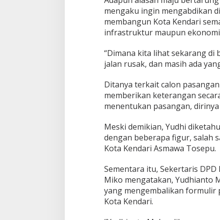
Adapun alasan maju bertarung d
a
mengaku ingin mengabdikan di
S
membangun Kota Kendari semak
e
r
infrastruktur maupun ekonomi
e
n
“Dimana kita lihat sekarang di 
t
jalan rusak, dan masih ada yan
a
k
Ditanya terkait calon pasangan
memberikan keterangan secara
menentukan pasangan, dirinya a
Meski demikian, Yudhi diketah
dengan beberapa figur, salah 
Kota Kendari Asmawa Tosepu.
Sementara itu, Sekertaris DPD 
Miko mengatakan, Yudhianto 
yang mengembalikan formulir p
Kota Kendari.