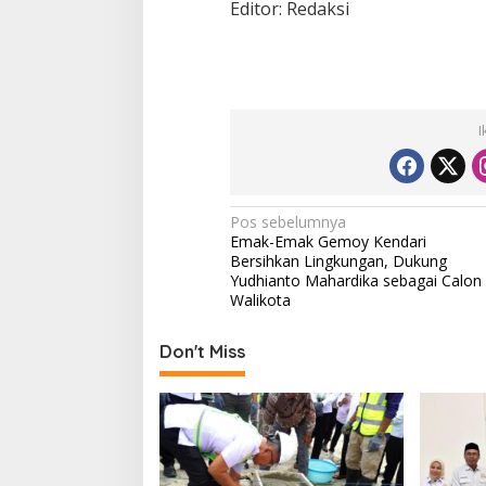
Editor: Redaksi
I
N
Pos sebelumnya
Emak-Emak Gemoy Kendari
a
Bersihkan Lingkungan, Dukung
v
Yudhianto Mahardika sebagai Calon
Walikota
i
g
Don't Miss
a
s
i
p