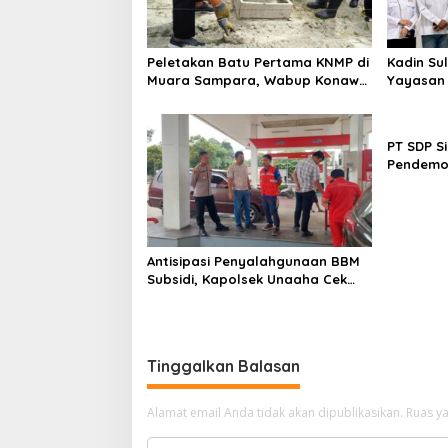
o
s
Peletakan Batu Pertama KNMP di
Kadin Su
Muara Sampara, Wabup Konawe
Yayasan A
Ajak Desa Jemput Program
Lulusan 
Pusat
PT SDP S
Pendemo
Tantang
Antisipasi Penyalahgunaan BBM
Subsidi, Kapolsek Unaaha Cek
Langsung Pengisian di SPBU
Tinggalkan Balasan
Alamat email Anda tidak akan dipublikasikan.
Ruas ya