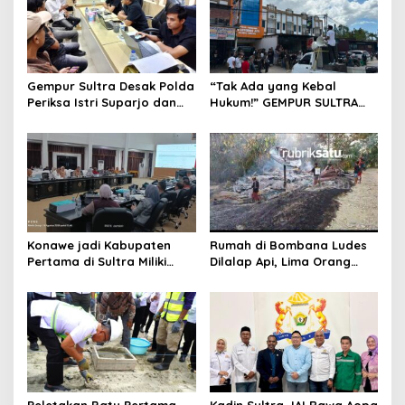
Gempur Sultra Desak Polda
“Tak Ada yang Kebal
Periksa Istri Suparjo dan
Hukum!” GEMPUR SULTRA
Segera Tahan Tersangka
Geruduk Kantor Fajar S
Kasus Tambang Ilegal
Tanawali dan PT
Tadisangka, Siap Kuasai
Lahan Puuwatu
Konawe jadi Kabupaten
Rumah di Bombana Ludes
Pertama di Sultra Miliki
Dilalap Api, Lima Orang
Aplikasi Perpustakaan
Satu Keluarga Meninggal
Digital, DPRD Restui
Dunia
Anggaran Rp200 Juta