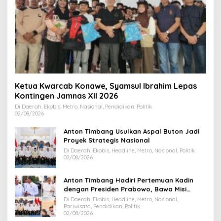
Ketua Kwarcab Konawe, Syamsul Ibrahim Lepas
Kontingen Jamnas XII 2026
Di Daerah, Ekobis, Metro, Nasional, Pendidikan, Politik
02/08/2026
Anton Timbang Usulkan Aspal Buton Jadi
Proyek Strategis Nasional
Di Daerah, Ekobis, Headline, Metro, Nasional, Politik
02/08/2026
Anton Timbang Hadiri Pertemuan Kadin
dengan Presiden Prabowo, Bawa Misi
Majukan Ekonomi Sultra
Di Daerah, Ekobis, Headline, Metro, Nasional,
Pariwisata, Pendidikan, Politik
02/08/2026