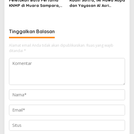
Peletakan Batu Pertama
Kadin Sultra, IAI Rawa Aopa
KNMP di Muara Sampara,
dan Yayasan Al Asri
Wabup Konawe Ajak Desa
Bersinergi Cetak Lulusan
Jemput Program Pusat
Siap Kerja
Tinggalkan Balasan
Alamat email Anda tidak akan dipublikasikan.
Ruas yang wajib
ditandai
*