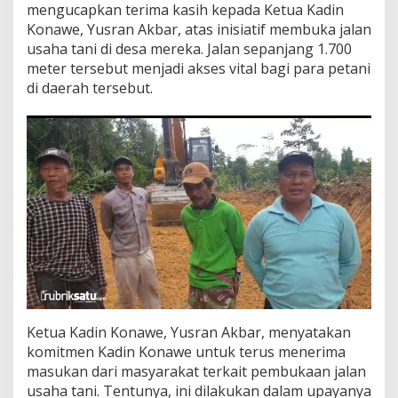
mengucapkan terima kasih kepada Ketua Kadin
a
Konawe, Yusran Akbar, atas inisiatif membuka jalan
T
a
usaha tani di desa mereka. Jalan sepanjang 1.700
n
meter tersebut menjadi akses vital bagi para petani
i
di daerah tersebut.
d
i
D
e
s
a
T
u
d
a
m
e
a
s
o
Ketua Kadin Konawe, Yusran Akbar, menyatakan
komitmen Kadin Konawe untuk terus menerima
masukan dari masyarakat terkait pembukaan jalan
usaha tani. Tentunya, ini dilakukan dalam upayanya