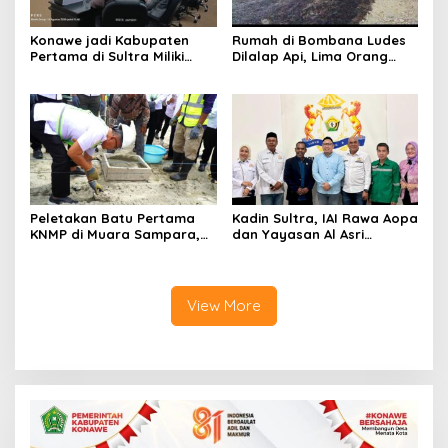
Konawe jadi Kabupaten
Rumah di Bombana Ludes
Pertama di Sultra Miliki
Dilalap Api, Lima Orang
Aplikasi Perpustakaan
Satu Keluarga Meninggal
Digital, DPRD Restui
Dunia
Anggaran Rp200 Juta
Peletakan Batu Pertama
Kadin Sultra, IAI Rawa Aopa
KNMP di Muara Sampara,
dan Yayasan Al Asri
Wabup Konawe Ajak Desa
Bersinergi Cetak Lulusan
Jemput Program Pusat
Siap Kerja
View More