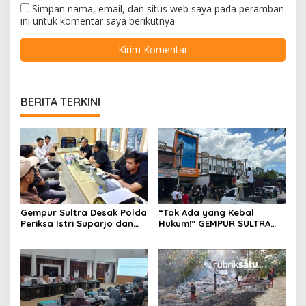
Simpan nama, email, dan situs web saya pada peramban
ini untuk komentar saya berikutnya.
BERITA TERKINI
Gempur Sultra Desak Polda
“Tak Ada yang Kebal
Periksa Istri Suparjo dan
Hukum!” GEMPUR SULTRA
Segera Tahan Tersangka
Geruduk Kantor Fajar S
Kasus Tambang Ilegal
Tanawali dan PT
Tadisangka, Siap Kuasai
Lahan Puuwatu