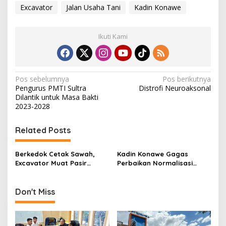
Excavator
Jalan Usaha Tani
Kadin Konawe
Ikuti Kami
N
Pos sebelumnya
Pos berikutnya
Pengurus PMTI Sultra
Distrofi Neuroaksonal
a
Dilantik untuk Masa Bakti
v
2023-2028
i
Related Posts
g
a
Berkedok Cetak Sawah,
Kadin Konawe Gagas
s
Excavator Muat Pasir
Perbaikan Normalisasi
Diamankan Satreskrim
Sungai Sepanjang 250
i
Polres Konawe
Meter di Desa Lamelai
p
Don't Miss
o
s