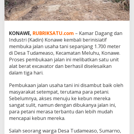
,
K
a
d
i
n
KONAWE,
RUBRIKSATU.com
– Kamar Dagang dan
K
Industri (Kadin) Konawe kembali berinisiatif
o
membuka jalan usaha tani sepanjang 1.700 meter
n
a
di Desa Tudameaso, Kecamatan Meluhu, Konawe.
w
Proses pembukaan jalan ini melibatkan satu unit
e
alat berat excavator dan berhasil diselesaikan
B
dalam tiga hari.
u
k
a
Pembukaan jalan usaha tani ini disambut baik oleh
J
masyarakat setempat, terutama para petani.
a
Sebelumnya, akses menuju ke kebun mereka
l
sangat sulit, namun dengan dibukanya jalan ini,
a
para petani merasa terbantu dan lebih mudah
n
U
mencapai kebun mereka.
s
a
Salah seorang warga Desa Tudameaso, Sumarno,
h