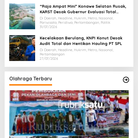
“Raja Ampat Mini” Konawe Selatan Rusak,
KARST Desak Gubernur Evaluasi Total
Dispar Sultra
Di Daerah, Headline, Hukrim, Metro, Nasional,
Pariwisata, Peristiwa, Pertambangan, Politik
31/07/2026
Kecelakaan Berulang, KNPI Konut Desak
Audit Total dan Hentikan Hauling PT SPL
Di Daerah, Headline, Hukrim, Metro, Nasional,
Pertambangan
27/07/2026
Olahraga Terbaru