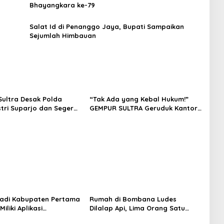
Bhayangkara ke-79
Salat Id di Penanggo Jaya, Bupati Sampaikan
Sejumlah Himbauan
ultra Desak Polda
“Tak Ada yang Kebal Hukum!”
stri Suparjo dan Segera
GEMPUR SULTRA Geruduk Kantor
ersangka Kasus Tambang
Fajar S Tanawali dan PT
Tadisangka, Siap Kuasai Lahan
Puuwatu
adi Kabupaten Pertama
Rumah di Bombana Ludes
Miliki Aplikasi
Dilalap Api, Lima Orang Satu
kaan Digital, DPRD
Keluarga Meninggal Dunia