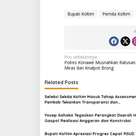
Bupati Koltim
Pemda Koltim
I
N
Pos sebelumnya
Polres Konawe Musnahkan Ratusan
a
Miras dan Knalpot Brong
v
i
Related Posts
g
Seleksi Sekda Koltim Masuk Tahap Assessmen
a
Pemkab Tekankan Transparansi dan
s
Profesionalisme
Yosep Sahaka Tegaskan Perangkat Daerah 
i
Gaspol Realisasi Anggaran dan Konstruksi
p
o
Bupati Koltim Apresiasi Progres Cepat RSUD 