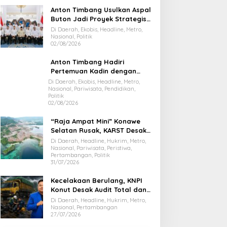
Anton Timbang Usulkan Aspal
Buton Jadi Proyek Strategis
Nasional
Di Daerah, Ekobis, Headline, Metro,
Nasional, Politik
02/08/2026
Anton Timbang Hadiri
Pertemuan Kadin dengan
Presiden Prabowo, Bawa Misi
Di Daerah, Ekobis, Headline, Metro,
Nasional, Pariwisata, Pendidikan,
Majukan Ekonomi Sultra
Politik
02/08/2026
“Raja Ampat Mini” Konawe
Selatan Rusak, KARST Desak
Gubernur Evaluasi Total
Di Daerah, Headline, Hukrim, Metro,
Dispar Sultra
Nasional, Pariwisata, Peristiwa,
Pertambangan, Politik
31/07/2026
Kecelakaan Berulang, KNPI
Konut Desak Audit Total dan
Hentikan Hauling PT SPL
Di Daerah, Headline, Hukrim, Metro,
Nasional, Pertambangan
27/07/2026