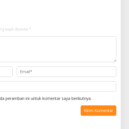
nggaran Rp200 Juta
ng wajib ditandai
*
da peramban ini untuk komentar saya berikutnya.