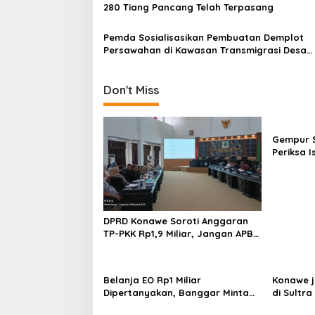
280 Tiang Pancang Telah Terpasang
s
Pemda Sosialisasikan Pembuatan Demplot
Persawahan di Kawasan Transmigrasi Desa
Tongauna
Don't Miss
Gempur S
Periksa I
Tahan T
Ilegal
DPRD Konawe Soroti Anggaran
TP-PKK Rp1,9 Miliar, Jangan APBD
Habis untuk Perjalanan Dinas
Belanja EO Rp1 Miliar
Konawe j
Dipertanyakan, Banggar Minta
di Sultra 
Anggaran Dinas Pariwisata
Perpusta