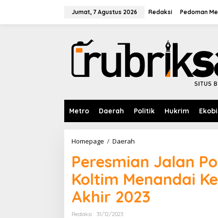
L
e
Jumat, 7 Agustus 2026
Redaksi
Pedoman Med
w
a
t
i
k
e
k
o
n
t
e
Metro
Daerah
Politik
Hukrim
Ekobi
n
Homepage
/
Daerah
P
e
Peresmian Jalan Pol
r
e
Koltim Menandai Ke
s
m
Akhir 2023
i
a
n
Redaksi
31/12/2023