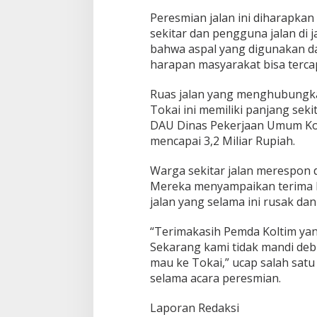
3
Peresmian jalan ini diharapk
sekitar dan pengguna jalan di j
bahwa aspal yang digunakan d
harapan masyarakat bisa tercap
Ruas jalan yang menghubungka
Tokai ini memiliki panjang seki
DAU Dinas Pekerjaan Umum Ko
mencapai 3,2 Miliar Rupiah.
Warga sekitar jalan merespon d
Mereka menyampaikan terima k
jalan yang selama ini rusak dan
“Terimakasih Pemda Koltim yan
Sekarang kami tidak mandi debu
mau ke Tokai,” ucap salah sat
selama acara peresmian.
Laporan Redaksi