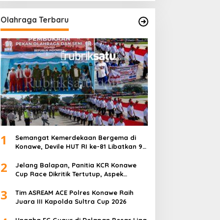
Olahraga Terbaru
1
Semangat Kemerdekaan Bergema di
Konawe, Devile HUT RI ke-81 Libatkan 98
Barisan
2
Jelang Balapan, Panitia KCR Konawe
Cup Race Dikritik Tertutup, Aspek
Keselamatan Dipertanyakan
3
Tim ASREAM ACE Polres Konawe Raih
Juara III Kapolda Sultra Cup 2026
Unaaha FC Gugur di Delapan Besar Liga