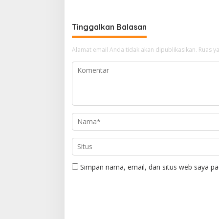
Konawe Dirasionalisasi
Restui A
Tinggalkan Balasan
Alamat email Anda tidak akan dipublikasikan.
Ruas ya
Simpan nama, email, dan situs web saya pa