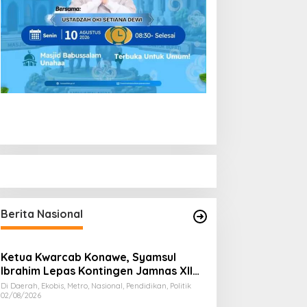
Berita Nasional
Ketua Kwarcab Konawe, Syamsul
Ibrahim Lepas Kontingen Jamnas XII
2026
Di Daerah, Ekobis, Metro, Nasional, Pendidikan, Politik
02/08/2026