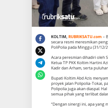
u
p
a
t
i
K
o
l
t
KOLTIM,
RUBRIKSATU.com
– B
i
secara resmi meresmikan pengg
m
PoliPolia pada Minggu (31/12/2
M
e
Acara peresmian dihadiri oleh
n
a
Ketua TP PKK Koltim Hartini A
n
Kadir dan Arham, serta puluha
d
a
Bupati Koltim Abd Azis menyam
i
proyek jalan Polipolia-Tokai, p
K
e
Polipolia juga akan diaspal. Hal
m
semua pihak yang terlibat dala
a
j
“Dengan sinergi ini, apa yang 
u