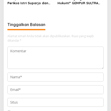
Periksa Istri Suparjo dan
Hukum!” GEMPUR SULTRA
Segera Tahan Tersangka
Geruduk Kantor Fajar S
Kasus Tambang Ilegal
Tanawali dan PT
Tadisangka, Siap Kuasai
Lahan Puuwatu
Tinggalkan Balasan
Alamat email Anda tidak akan dipublikasikan.
Ruas yang wajib
ditandai
*