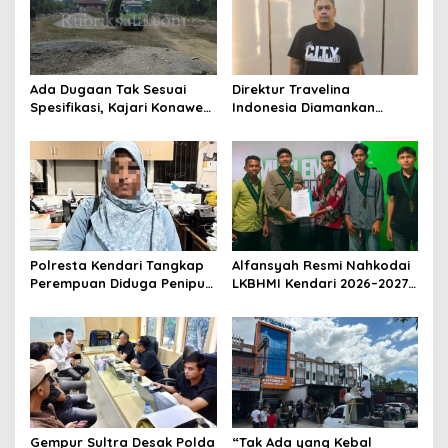
Ada Dugaan Tak Sesuai
Direktur Travelina
Spesifikasi, Kajari Konawe
Indonesia Diamankan
Minta Proyek Pagar
Polresta Kendari, Kasus
Rupbasan Rp1,9 Miliar
Penelantaran Jemaah
Dihentikan
Umrah Masuk Babak Baru
Polresta Kendari Tangkap
Alfansyah Resmi Nahkodai
Perempuan Diduga Penipu
LKBHMI Kendari 2026–2027,
Proyek, Korban Rugi
Bidik Penguatan Advokasi
Rp588,1 Juta
Hukum
Gempur Sultra Desak Polda
“Tak Ada yang Kebal