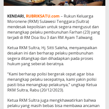
e
D
e
KENDARI,
RUBRIKSATU.com
– Rukun Keluarga
s
a
Moronene (RKM) Sulawesi Tenggara (Sultra)
k
mendesak kepolisian untuk segera mengusut dan
P
menangkap pelaku pembunuhan Farhan (23) yang
e
terjadi di RM Doa Ibu 3 dan RM Ayam Taliwang.
n
y
e
Ketua RKM Sultra, Hj. Sitti Saleha, menyampaikan
l
desakan ini dan berharap pelaku pembunuhan
e
segera ditangkap dan dihadapkan pada proses
s
hukum yang seberat-beratnya.
a
i
a
“Kami berharap polisi bergerak cepat agar bisa
n
menangkap pelaku secepatnya, kami yakin polisi
C
pasti bisa menangkap pelakunya,” ungkap Ketua
e
RKM Sultra, Rabu (20/12/2023).
p
a
t
Ketua RKM Sultra juga mengkhawatirkan bahwa
P
pelaku yang masih bebas bisa membawa ancaman
e