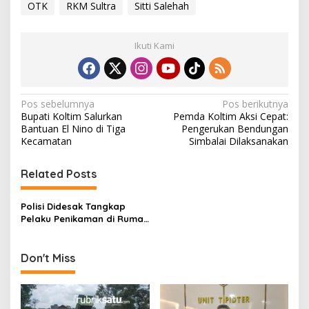
OTK
RKM Sultra
Sitti Salehah
Ikuti Kami
N
Pos sebelumnya
Pos berikutnya
Bupati Koltim Salurkan
Pemda Koltim Aksi Cepat:
a
Bantuan El Nino di Tiga
Pengerukan Bendungan
v
Kecamatan
Simbalai Dilaksanakan
i
Related Posts
g
a
Polisi Didesak Tangkap
s
Pelaku Penikaman di Rumah
Makan Kendari, Bukti CCTV
i
Jadi Harapan Keluarga
p
Don't Miss
o
s