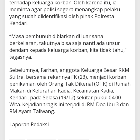
terhadap keluarga korban. Oleh karena itu, ia
m
meminta agar polisi segera menangkap pelaku
b
u
yang sudah diidentifikasi oleh pihak Polresta
n
Kendari.
u
h
“Masa pembunuh dibiarkan di luar sana
a
berkeliaran, takutnya bisa saja nanti ada unsur
n
F
dendam kepada keluarga korban, kita tidak tahu,”
a
tegasnya.
r
h
Sebelumnya, Farhan, anggota Keluarga Besar RKM
a
Sultra, bersama rekannya FK (23), menjadi korban
n
penikaman oleh Orang Tak Dikenal (OTK) di Rumah
Makan di Kelurahan Kadia, Kecamatan Kadia,
Kendari, pada Selasa (19/12) sekitar pukul 04.00
Wita. Kejadian tragis ini terjadi di RM Doa Ibu 3 dan
RM Ayam Taliwang.
Laporan Redaksi