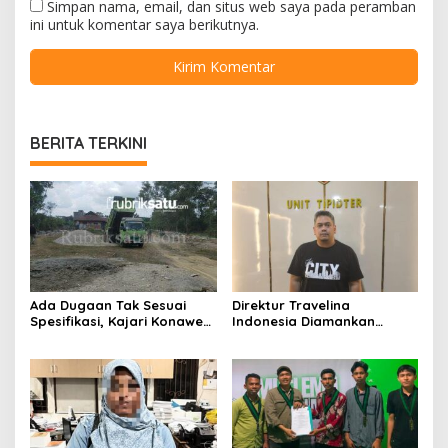
Simpan nama, email, dan situs web saya pada peramban
ini untuk komentar saya berikutnya.
BERITA TERKINI
Ada Dugaan Tak Sesuai
Direktur Travelina
Spesifikasi, Kajari Konawe
Indonesia Diamankan
Minta Proyek Pagar
Polresta Kendari, Kasus
Rupbasan Rp1,9 Miliar
Penelantaran Jemaah
Dihentikan
Umrah Masuk Babak Baru