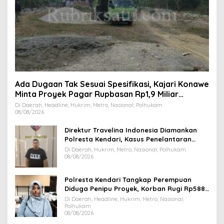
Ada Dugaan Tak Sesuai Spesifikasi, Kajari Konawe
Minta Proyek Pagar Rupbasan Rp1,9 Miliar
Dihentikan
Di Daerah, Headline, Hukrim, Metro, Nasional, Polhukam
08/08/2026
Direktur Travelina Indonesia Diamankan
Polresta Kendari, Kasus Penelantaran
Jemaah Umrah Masuk Babak Baru
Di Daerah, Hukrim, Metro, Nasional, Polhukam
08/08/2026
Polresta Kendari Tangkap Perempuan
Diduga Penipu Proyek, Korban Rugi Rp588,1
Juta
Di Daerah, Headline, Hukrim, Metro, Nasional,
Polhukam
08/08/2026