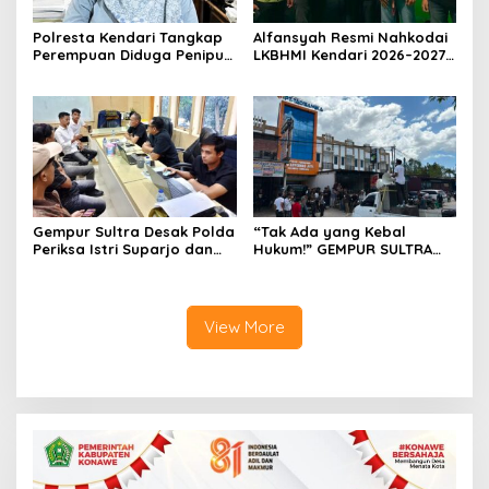
Polresta Kendari Tangkap
Alfansyah Resmi Nahkodai
Perempuan Diduga Penipu
LKBHMI Kendari 2026–2027,
Proyek, Korban Rugi
Bidik Penguatan Advokasi
Rp588,1 Juta
Hukum
Gempur Sultra Desak Polda
“Tak Ada yang Kebal
Periksa Istri Suparjo dan
Hukum!” GEMPUR SULTRA
Segera Tahan Tersangka
Geruduk Kantor Fajar S
Kasus Tambang Ilegal
Tanawali dan PT
Tadisangka, Siap Kuasai
Lahan Puuwatu
View More