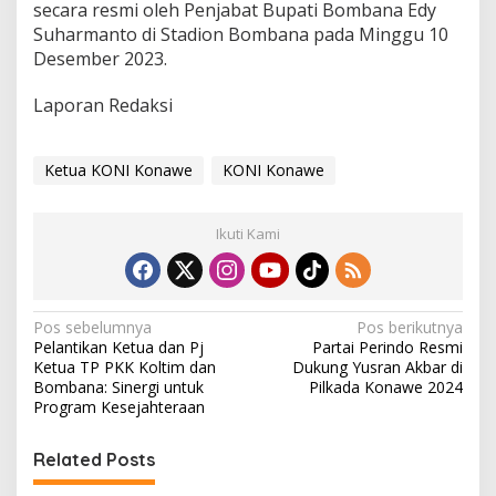
secara resmi oleh Penjabat Bupati Bombana Edy
Suharmanto di Stadion Bombana pada Minggu 10
Desember 2023.
Laporan Redaksi
Ketua KONI Konawe
KONI Konawe
Ikuti Kami
N
Pos sebelumnya
Pos berikutnya
Pelantikan Ketua dan Pj
Partai Perindo Resmi
a
Ketua TP PKK Koltim dan
Dukung Yusran Akbar di
v
Bombana: Sinergi untuk
Pilkada Konawe 2024
Program Kesejahteraan
i
g
Related Posts
a