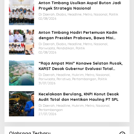
Anton Timbang Usulkan Aspal Buton Jadi
Proyek Strategis Nasional
Di Daerah, Ekobis, Headline, Metro, Nasional, Politik
02/08/2026
Anton Timbang Hadiri Pertemuan Kadin
dengan Presiden Prabowo, Bawa Misi
Majukan Ekonomi Sultra
Di Daerah, Ekobis, Headline, Metro, Nasional,
Pariwisata, Pendidikan, Politik
02/08/2026
“Raja Ampat Mini” Konawe Selatan Rusak,
KARST Desak Gubernur Evaluasi Total
Dispar Sultra
Di Daerah, Headline, Hukrim, Metro, Nasional,
Pariwisata, Peristiwa, Pertambangan, Politik
31/07/2026
Kecelakaan Berulang, KNPI Konut Desak
Audit Total dan Hentikan Hauling PT SPL
Di Daerah, Headline, Hukrim, Metro, Nasional,
Pertambangan
27/07/2026
Olahraga Terbaru