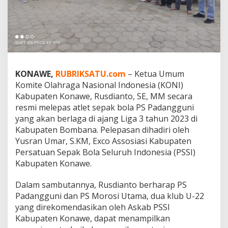
u
r
d
i
L
i
g
a
KONAWE,
RUBRIKSATU.com
– Ketua Umum
3
Komite Olahraga Nasional Indonesia (KONI)
Z
Kabupaten Konawe, Rusdianto, SE, MM secara
o
resmi melepas atlet sepak bola PS Padangguni
n
a
yang akan berlaga di ajang Liga 3 tahun 2023 di
S
Kabupaten Bombana. Pelepasan dihadiri oleh
u
Yusran Umar, S.KM, Exco Assosiasi Kabupaten
l
Persatuan Sepak Bola Seluruh Indonesia (PSSI)
t
r
Kabupaten Konawe.
a
Dalam sambutannya, Rusdianto berharap PS
Padangguni dan PS Morosi Utama, dua klub U-22
yang direkomendasikan oleh Askab PSSI
Kabupaten Konawe, dapat menampilkan