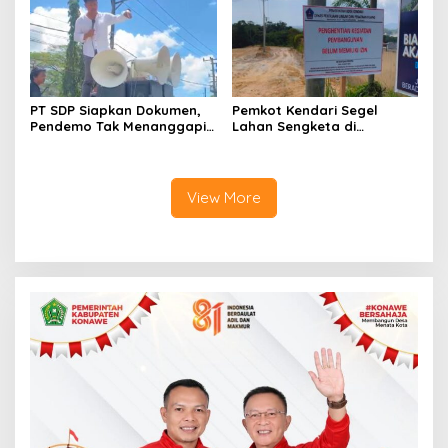
PT SDP Siapkan Dokumen,
Pemkot Kendari Segel
Pendemo Tak Menanggapi
Lahan Sengketa di
Tantangan Adu Data
Puuwatu, Polda Sultra
Didesak Bergerak Cepat
View More