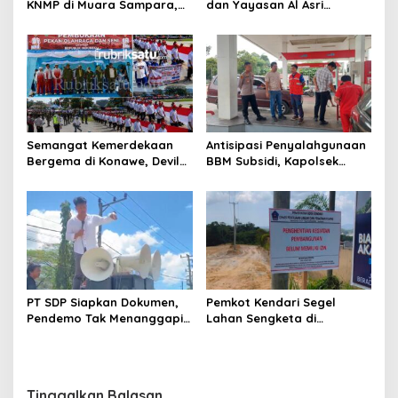
KNMP di Muara Sampara,
dan Yayasan Al Asri
Wabup Konawe Ajak Desa
Bersinergi Cetak Lulusan
Jemput Program Pusat
Siap Kerja
Semangat Kemerdekaan
Antisipasi Penyalahgunaan
Bergema di Konawe, Devile
BBM Subsidi, Kapolsek
HUT RI ke-81 Libatkan 98
Unaaha Cek Langsung
Barisan
Pengisian di SPBU
PT SDP Siapkan Dokumen,
Pemkot Kendari Segel
Pendemo Tak Menanggapi
Lahan Sengketa di
Tantangan Adu Data
Puuwatu, Polda Sultra
Didesak Bergerak Cepat
Tinggalkan Balasan