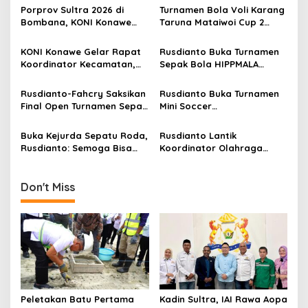
s
Porprov Sultra 2026 di
Turnamen Bola Voli Karang
Bombana, KONI Konawe
Taruna Mataiwoi Cup 2
i
Tegaskan Atlet Tak Boleh
Resmi Dibuka, KONI Konawe
p
Membela Daerah Lain
Dukung Penuh Pembinaan
KONI Konawe Gelar Rapat
Rusdianto Buka Turnamen
Atlet Muda
Koordinator Kecamatan,
Sepak Bola HIPPMALA
o
Fokus Sambut Porprov
Wutareo Cup 1
s
2026
Rusdianto-Fahcry Saksikan
Rusdianto Buka Turnamen
Final Open Turnamen Sepak
Mini Soccer
Bola Mini Soccer
Wawombenanoa Cup III
Wawombenanoa Cup III
2024
Buka Kejurda Sepatu Roda,
Rusdianto Lantik
Rusdianto: Semoga Bisa
Koordinator Olahraga
Melahirka
Kecamatan untuk Dorong
Prestasi
Don't Miss
Peletakan Batu Pertama
Kadin Sultra, IAI Rawa Aopa