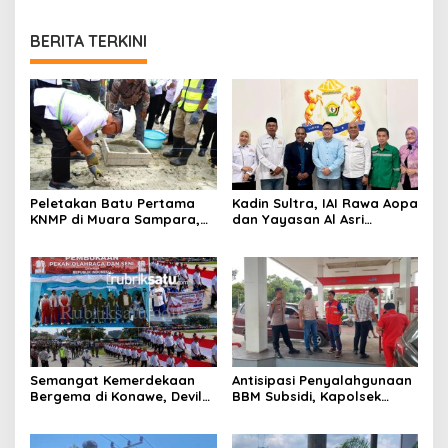
BERITA TERKINI
Peletakan Batu Pertama
Kadin Sultra, IAI Rawa Aopa
KNMP di Muara Sampara,
dan Yayasan Al Asri
Wabup Konawe Ajak Desa
Bersinergi Cetak Lulusan
Jemput Program Pusat
Siap Kerja
Semangat Kemerdekaan
Antisipasi Penyalahgunaan
Bergema di Konawe, Devile
BBM Subsidi, Kapolsek
HUT RI ke-81 Libatkan 98
Unaaha Cek Langsung
Barisan
Pengisian di SPBU