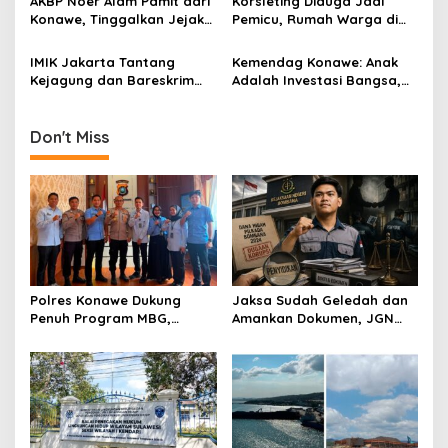
AKBP Noer Alam Pamit dari
Korsleting Diduga Jadi
Penjelasan
Konawe, Tinggalkan Jejak
Pemicu, Rumah Warga di
Pengabdian dan Kenangan
Tuoy Konawe Ludes Dilalap
Mendalam di Hati
Si Jago Merah
IMIK Jakarta Tantang
Kemendag Konawe: Anak
Masyarakat
Kejagung dan Bareskrim
Adalah Investasi Bangsa,
Segel Tambang PT ST
Madrasah Harus Bebas
Nickel Resources, Usut
Kekerasan dan
Dugaan Pembeking
Perundungan
Don't Miss
Polres Konawe Dukung
Jaksa Sudah Geledah dan
Penuh Program MBG,
Amankan Dokumen, JGN
Kapolres Tekankan Tepat
Sultra Pertanyakan
Sasaran dan Sesuai Aturan
Tersangka Dana Hibah
Pilkada Bombana