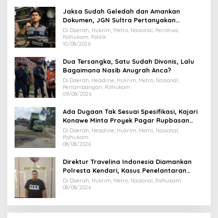
Jaksa Sudah Geledah dan Amankan
Dokumen, JGN Sultra Pertanyakan
Tersangka Dana Hibah Pilkada Bombana
Di Daerah, Hukrim, Metro, Nasional, Peristiwa,
Polhukam, Politik
10/08/2026
Dua Tersangka, Satu Sudah Divonis, Lalu
Bagaimana Nasib Anugrah Anca?
Di Daerah, Headline, Hukrim, Metro, Nasional,
Pertambangan, Polhukam
09/08/2026
Ada Dugaan Tak Sesuai Spesifikasi, Kajari
Konawe Minta Proyek Pagar Rupbasan
Rp1,9 Miliar Dihentikan
Di Daerah, Headline, Hukrim, Metro, Nasional,
Polhukam
08/08/2026
Direktur Travelina Indonesia Diamankan
Polresta Kendari, Kasus Penelantaran
Jemaah Umrah Masuk Babak Baru
Di Daerah, Hukrim, Metro, Nasional, Polhukam
08/08/2026