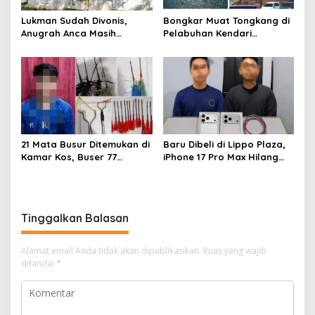
Lukman Sudah Divonis,
Bongkar Muat Tongkang di
Anugrah Anca Masih
Pelabuhan Kendari
Menggantung: Siapa
Dipertanyakan, FPM Sultra:
Bertanggung Jawab?
Atas Dasar Izin Apa?
21 Mata Busur Ditemukan di
Baru Dibeli di Lippo Plaza,
Kamar Kos, Buser 77
iPhone 17 Pro Max Hilang
Kendari Amankan Pria Asal
dari Mess, Polisi Ciduk Dua
Konawe
Terduga Penadah
Tinggalkan Balasan
Alamat email Anda tidak akan dipublikasikan.
Ruas yang wajib
ditandai
*