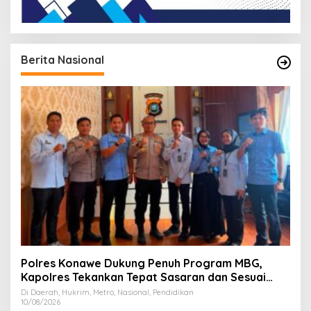
Berita Nasional
Polres Konawe Dukung Penuh Program MBG,
Kapolres Tekankan Tepat Sasaran dan Sesuai
Aturan
Di Daerah, Hukrim, Metro, Nasional, Pendidikan
10/08/2026