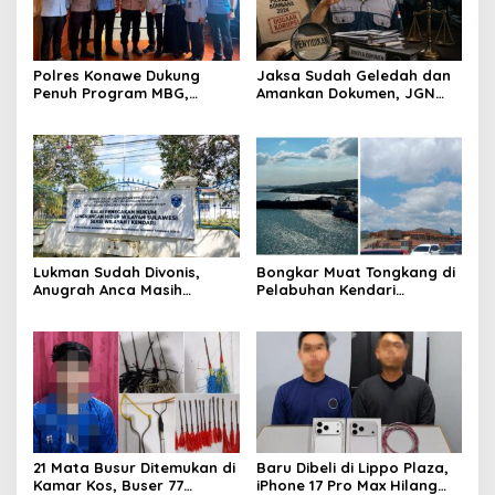
Polres Konawe Dukung
Jaksa Sudah Geledah dan
Penuh Program MBG,
Amankan Dokumen, JGN
Kapolres Tekankan Tepat
Sultra Pertanyakan
Sasaran dan Sesuai Aturan
Tersangka Dana Hibah
Pilkada Bombana
Lukman Sudah Divonis,
Bongkar Muat Tongkang di
Anugrah Anca Masih
Pelabuhan Kendari
Menggantung: Siapa
Dipertanyakan, FPM Sultra:
Bertanggung Jawab?
Atas Dasar Izin Apa?
21 Mata Busur Ditemukan di
Baru Dibeli di Lippo Plaza,
Kamar Kos, Buser 77
iPhone 17 Pro Max Hilang