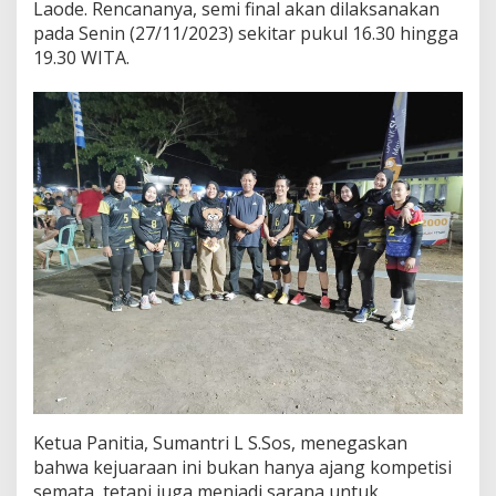
Laode. Rencananya, semi final akan dilaksanakan
o
pada Senin (27/11/2023) sekitar pukul 16.30 hingga
l
a
19.30 WITA.
V
o
l
i
d
i
K
o
n
a
w
e
Ketua Panitia, Sumantri L S.Sos, menegaskan
bahwa kejuaraan ini bukan hanya ajang kompetisi
semata, tetapi juga menjadi sarana untuk