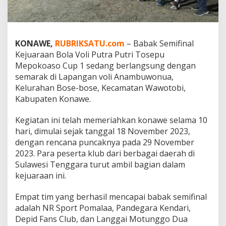
o
a
s
o
C
KONAWE,
RUBRIKSATU.com
– Babak Semifinal
u
Kejuaraan Bola Voli Putra Putri Tosepu
p
Mepokoaso Cup 1 sedang berlangsung dengan
1
semarak di Lapangan voli Anambuwonua,
:
Kelurahan Bose-bose, Kecamatan Wawotobi,
G
a
Kabupaten Konawe.
i
r
Kegiatan ini telah memeriahkan konawe selama 10
a
hari, dimulai sejak tanggal 18 November 2023,
h
dengan rencana puncaknya pada 29 November
k
a
2023. Para peserta klub dari berbagai daerah di
n
Sulawesi Tenggara turut ambil bagian dalam
G
kejuaraan ini.
a
i
Empat tim yang berhasil mencapai babak semifinal
r
a
adalah NR Sport Pomalaa, Pandegara Kendari,
h
Depid Fans Club, dan Langgai Motunggo Dua
B