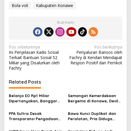
Bola voli
Kabupaten Konawe
Ikuti Kami
N
Pos sebelumnya
Pos berikutnya
Ini Penjelasan Kadis Sosial
Penyaluran Bansos oleh
a
Terkait Bantuan Sosial 52
Fachry di Kendari Mendapat
v
Miliar yang Disalurkan oleh
Respon Positif dari Pemkot
Fachry
i
g
Related Posts
a
s
Belanja EO Rp1 Miliar
Semangat Kemerdekaan
Dipertanyakan, Banggar
Bergema di Konawe, Devile
i
Minta Anggaran Dinas
HUT RI ke-81 Libatkan 98
p
Pariwisata Konawe
Barisan
PPA Sultra Desak
Bawa Kunci Duplikat dan
Dirasionalisasi
Transparansi Pengadaan
Peralatan, Pria Diduga
o
Buku Rp1,09 Miliar di
Hendak Bobol Tower
s
Konawe, Plt Kadis PK Buka
Indosat Diamankan