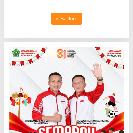
Kendari Amankan Pria Asal
dari Mess, Polisi Ciduk Dua
Konawe
Terduga Penadah
View More