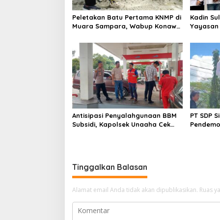
Peletakan Batu Pertama KNMP di
Kadin Su
Muara Sampara, Wabup Konawe
Yayasan A
Ajak Desa Jemput Program
Lulusan 
Pusat
Antisipasi Penyalahgunaan BBM
PT SDP S
Subsidi, Kapolsek Unaaha Cek
Pendemo
Langsung Pengisian di SPBU
Tantang
Tinggalkan Balasan
Alamat email Anda tidak akan dipublikasikan.
Ruas ya