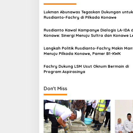
g
a
Lukman Abunawas Tegaskan Dukungan untuk
s
Rusdianto-Fachry di Pilkada Konawe
i
Rusdianto Kawal Kampanye Dialogis LA-IDA d
p
Konawe: Sinergi Menuju Sultra dan Konawe L
Baik
o
Langkah Politik Rusdianto-Fachry Makin Ma
s
Menuju Pilkada Konawe, Pamer B1-KWK
Fachry Dukung LSM Usut Oknum Bermain di
Program Aspirasinya
Don't Miss