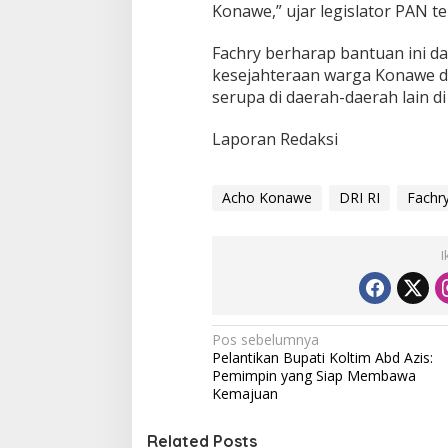
Konawe,” ujar legislator PAN te
Fachry berharap bantuan ini da
kesejahteraan warga Konawe 
serupa di daerah-daerah lain di 
Laporan Redaksi
Acho Konawe
DRI RI
Fachr
I
N
Pos sebelumnya
Pelantikan Bupati Koltim Abd Azis:
a
Pemimpin yang Siap Membawa
v
Kemajuan
i
Related Posts