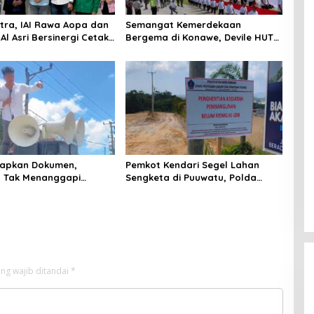
ltra, IAI Rawa Aopa dan
Semangat Kemerdekaan
l Asri Bersinergi Cetak
Bergema di Konawe, Devile HUT
Siap Kerja
RI ke-81 Libatkan 98 Barisan
iapkan Dokumen,
Pemkot Kendari Segel Lahan
 Tak Menanggapi
Sengketa di Puuwatu, Polda
an Adu Data
Sultra Didesak Bergerak Cepat
ng wajib ditandai
*