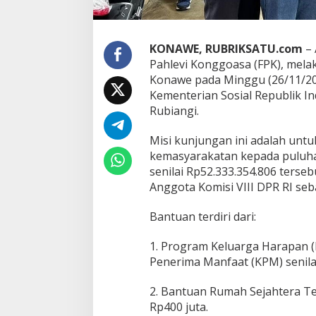
5
2
,
3
KONAWE, RUBRIKSATU.com
– 
M
Pahlevi Konggoasa (FPK), mel
i
Konawe pada Minggu (26/11/202
l
i
Kementerian Sosial Republik In
a
Rubiangi.
r
k
Misi kunjungan ini adalah unt
e
kemasyarakatan kepada puluh
K
o
senilai Rp52.333.354.806 terseb
n
Anggota Komisi VIII DPR RI se
a
w
Bantuan terdiri dari:
e
1. Program Keluarga Harapan (
Penerima Manfaat (KPM) senilai
2. Bantuan Rumah Sejahtera Te
Rp400 juta.