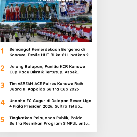
1
Semangat Kemerdekaan Bergema di
Konawe, Devile HUT RI ke-81 Libatkan 98
Barisan
2
Jelang Balapan, Panitia KCR Konawe
Cup Race Dikritik Tertutup, Aspek
Keselamatan Dipertanyakan
3
Tim ASREAM ACE Polres Konawe Raih
Juara III Kapolda Sultra Cup 2026
4
Unaaha FC Gugur di Delapan Besar Liga
4 Piala Presiden 2026, Sultra Tetap
Bangga
5
Tingkatkan Pelayanan Publik, Polda
Sultra Resmikan Program SIMPUL untuk
Masyarakat Pesisir