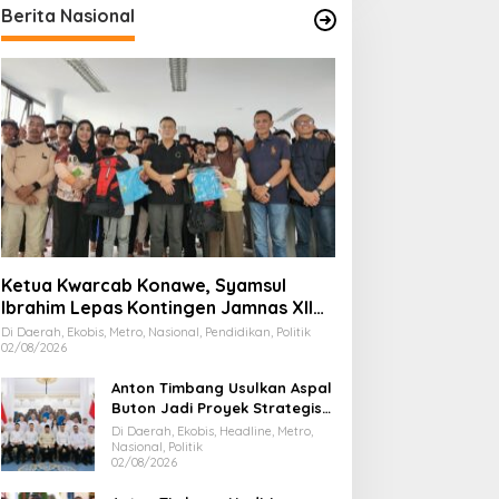
Berita Nasional
Ketua Kwarcab Konawe, Syamsul
Ibrahim Lepas Kontingen Jamnas XII
2026
Di Daerah, Ekobis, Metro, Nasional, Pendidikan, Politik
02/08/2026
Anton Timbang Usulkan Aspal
Buton Jadi Proyek Strategis
Nasional
Di Daerah, Ekobis, Headline, Metro,
Nasional, Politik
02/08/2026