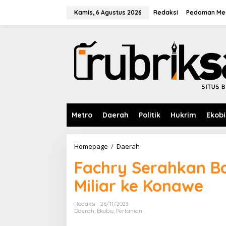
L
e
Kamis, 6 Agustus 2026
Redaksi
Pedoman Med
w
a
t
i
k
e
k
o
n
t
e
Metro
Daerah
Politik
Hukrim
Ekobi
n
Homepage
/
Daerah
F
a
Fachry Serahkan Ba
c
h
Miliar ke Konawe
r
y
S
Redaksi
26/11/2023
e
Daerah
,
Ekobis
,
Pertanian
r