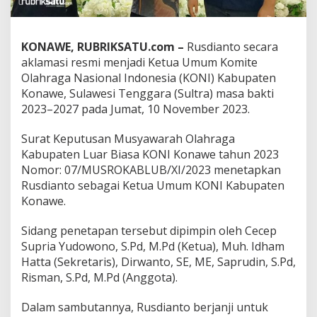
o
n
a
KONAWE, RUBRIKSATU.com –
Rusdianto secara
w
e
aklamasi resmi menjadi Ketua Umum Komite
M
Olahraga Nasional Indonesia (KONI) Kabupaten
a
Konawe, Sulawesi Tenggara (Sultra) masa bakti
s
2023–2027 pada Jumat, 10 November 2023.
a
B
a
Surat Keputusan Musyawarah Olahraga
k
Kabupaten Luar Biasa KONI Konawe tahun 2023
t
Nomor: 07/MUSROKABLUB/XI/2023 menetapkan
i
Rusdianto sebagai Ketua Umum KONI Kabupaten
2
0
Konawe.
2
3
Sidang penetapan tersebut dipimpin oleh Cecep
–
Supria Yudowono, S.Pd, M.Pd (Ketua), Muh. Idham
2
Hatta (Sekretaris), Dirwanto, SE, ME, Saprudin, S.Pd,
0
2
Risman, S.Pd, M.Pd (Anggota).
7
Dalam sambutannya, Rusdianto berjanji untuk