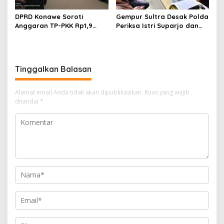
DPRD Konawe Soroti
Gempur Sultra Desak Polda
Anggaran TP-PKK Rp1,9
Periksa Istri Suparjo dan
Miliar, Jangan APBD Habis
Segera Tahan Tersangka
untuk Perjalanan Dinas
Kasus Tambang Ilegal
Tinggalkan Balasan
Alamat email Anda tidak akan dipublikasikan.
Ruas yang wajib
ditandai
*