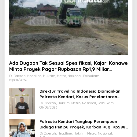
Ada Dugaan Tak Sesuai Spesifikasi, Kajari Konawe
Minta Proyek Pagar Rupbasan Rp1,9 Miliar
Dihentikan
Di Daerah, Headline, Hukrim, Metro, Nasional, Polhukam
08/08/2026
Direktur Travelina Indonesia Diamankan
Polresta Kendari, Kasus Penelantaran
Jemaah Umrah Masuk Babak Baru
Di Daerah, Hukrim, Metro, Nasional, Polhukam
08/08/2026
Polresta Kendari Tangkap Perempuan
Diduga Penipu Proyek, Korban Rugi Rp588,1
Juta
Di Daerah, Headline, Hukrim, Metro, Nasional,