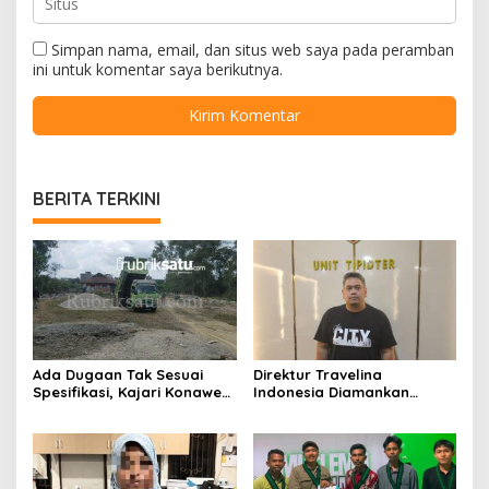
Simpan nama, email, dan situs web saya pada peramban
ini untuk komentar saya berikutnya.
BERITA TERKINI
Ada Dugaan Tak Sesuai
Direktur Travelina
Spesifikasi, Kajari Konawe
Indonesia Diamankan
Minta Proyek Pagar
Polresta Kendari, Kasus
Rupbasan Rp1,9 Miliar
Penelantaran Jemaah
Dihentikan
Umrah Masuk Babak Baru