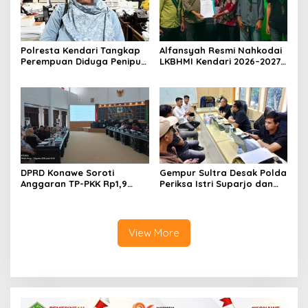
Polresta Kendari Tangkap
Alfansyah Resmi Nahkodai
Perempuan Diduga Penipu
LKBHMI Kendari 2026–2027,
Proyek, Korban Rugi
Bidik Penguatan Advokasi
Rp588,1 Juta
Hukum
DPRD Konawe Soroti
Gempur Sultra Desak Polda
Anggaran TP-PKK Rp1,9
Periksa Istri Suparjo dan
Miliar, Jangan APBD Habis
Segera Tahan Tersangka
untuk Perjalanan Dinas
Kasus Tambang Ilegal
View More