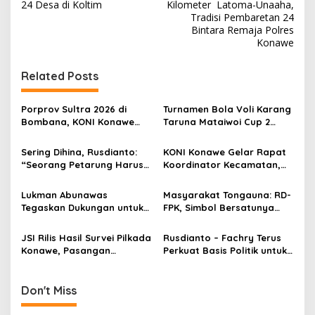
a
24 Desa di Koltim
Kilometer Latoma-Unaaha,
v
Tradisi Pembaretan 24
Bintara Remaja Polres
i
Konawe
g
Related Posts
a
s
Porprov Sultra 2026 di
Turnamen Bola Voli Karang
i
Bombana, KONI Konawe
Taruna Mataiwoi Cup 2
p
Tegaskan Atlet Tak Boleh
Resmi Dibuka, KONI Konawe
Membela Daerah Lain
Dukung Penuh Pembinaan
Sering Dihina, Rusdianto:
KONI Konawe Gelar Rapat
o
Atlet Muda
“Seorang Petarung Harus
Koordinator Kecamatan,
s
Kuat, Tidak Boleh Cengeng
Fokus Sambut Porprov
2026
Lukman Abunawas
Masyarakat Tongauna: RD-
Tegaskan Dukungan untuk
FPK, Simbol Bersatunya
Rusdianto-Fachry di
Kekuatan dari Dua Belahan
Pilkada Konawe
Konawe
JSI Rilis Hasil Survei Pilkada
Rusdianto – Fachry Terus
Konawe, Pasangan
Perkuat Basis Politik untuk
Rusdianto-Fachry Puncaki
Pilkada Konawe 2024
Elektabilitas
Don't Miss