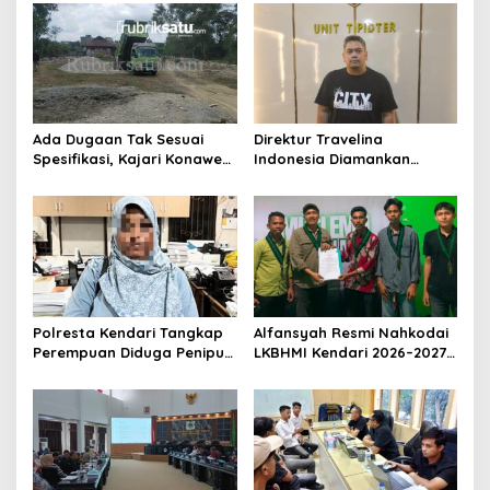
Ada Dugaan Tak Sesuai
Direktur Travelina
Spesifikasi, Kajari Konawe
Indonesia Diamankan
Minta Proyek Pagar
Polresta Kendari, Kasus
Rupbasan Rp1,9 Miliar
Penelantaran Jemaah
Dihentikan
Umrah Masuk Babak Baru
Polresta Kendari Tangkap
Alfansyah Resmi Nahkodai
Perempuan Diduga Penipu
LKBHMI Kendari 2026–2027,
Proyek, Korban Rugi
Bidik Penguatan Advokasi
Rp588,1 Juta
Hukum