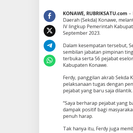
l
u
h
KONAWE, RUBRIKSATU.com
– 
a
Daerah (Sekda) Konawe, melantik
n
IV lingkup Pemerintah Kabupa
P
September 2023.
e
j
a
Dalam kesempatan tersebut, S
b
sembilan jabatan pimpinan tingg
a
terbuka serta 56 pejabat eselon
t
Kabupaten Konawe.
y
a
n
Ferdy, panggilan akrab Sekda
g
pelaksanaan tugas dengan pen
D
pejabat yang baru saja dilantik.
i
l
“Saya berharap pejabat yang b
a
n
dampak positif bagi masyaraka
t
penuh harap.
i
k
Tak hanya itu, Ferdy juga me