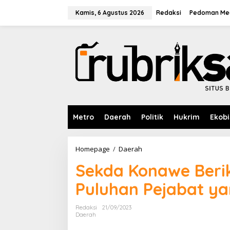
L
e
Kamis, 6 Agustus 2026
Redaksi
Pedoman Med
w
a
t
i
k
e
k
o
n
t
e
Metro
Daerah
Politik
Hukrim
Ekobi
n
Homepage
/
Daerah
S
e
Sekda Konawe Beri
k
d
Puluhan Pejabat ya
a
K
o
Redaksi
21/09/2023
n
Daerah
a