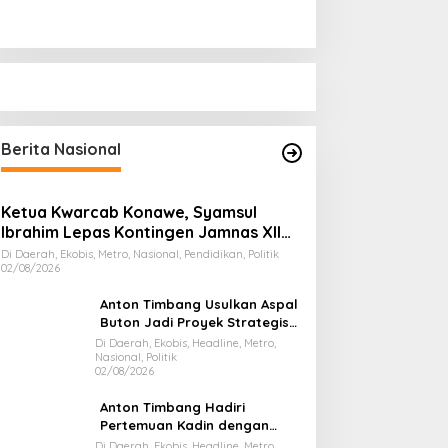
Berita Nasional
Ketua Kwarcab Konawe, Syamsul
Ibrahim Lepas Kontingen Jamnas XII
2026
Di Daerah, Ekobis, Metro, Nasional, Pendidikan, Politik
02/08/2026
Anton Timbang Usulkan Aspal
Buton Jadi Proyek Strategis
Nasional
Di Daerah, Ekobis, Headline, Metro,
Nasional, Politik
02/08/2026
Anton Timbang Hadiri
Pertemuan Kadin dengan
Presiden Prabowo, Bawa Misi
Di Daerah, Ekobis, Headline, Metro,