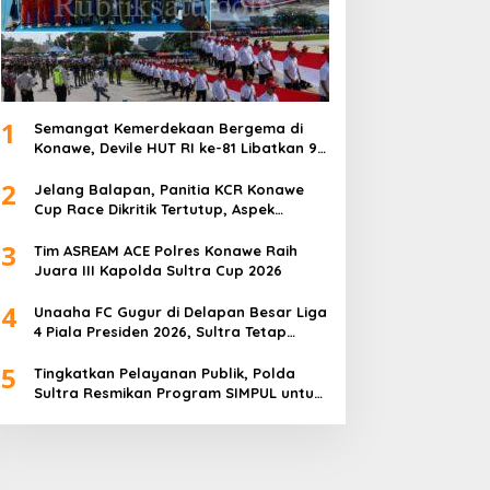
1
Semangat Kemerdekaan Bergema di
Konawe, Devile HUT RI ke-81 Libatkan 98
Barisan
2
Jelang Balapan, Panitia KCR Konawe
Cup Race Dikritik Tertutup, Aspek
Keselamatan Dipertanyakan
3
Tim ASREAM ACE Polres Konawe Raih
Juara III Kapolda Sultra Cup 2026
4
Unaaha FC Gugur di Delapan Besar Liga
4 Piala Presiden 2026, Sultra Tetap
Bangga
5
Tingkatkan Pelayanan Publik, Polda
Sultra Resmikan Program SIMPUL untuk
Masyarakat Pesisir