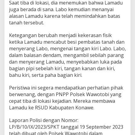
Saat tiba di lokasi, dia menemukan bahwa Lamadu
a
juga berada di sana. Labo kemudian menanyai
K
e
alasan Lamadu karena telah memindahkan batas
m
tanah tersebut.
a
t
Ketegangan berubah menjadi kekerasan fisik
i
ketika Lamadu mencabut besi pembatas tanah dan
a
n
menyerang Labo, mengenai tangan kiri Labo. Labo,
k
dalam balasan dendam, mengambil sebilah parang
e
dan menyerang Lamadu, menyebabkan luka pada
p
bagian pipi sebelah kiri, tangan kanan dan kiri,
a
bahu kiri, serta paha bagian kiri.
d
a
S
Peristiwa ini segera mendapatkan perhatian pihak
a
berwenang, dengan PNPP Polsek Wawotobi yang
u
cepat tiba di lokasi kejadian. Mereka membawa
d
Lamadu ke RSUD Kabupaten Konawe.
a
r
a
Laporan Polisi dengan Nomor:
K
LP/B/10/IX/2023/SPKT tanggal 19 September 2023
a
telah dibuat oleh Polsek Wawotobi dalam
n