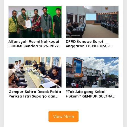
Penelantaran Jemaah
Rp588,1 Juta
Umrah Masuk Babak Baru
Alfansyah Resmi Nahkodai
DPRD Konawe Soroti
LKBHMI Kendari 2026–2027,
Anggaran TP-PKK Rp1,9
Bidik Penguatan Advokasi
Miliar, Jangan APBD Habis
Hukum
untuk Perjalanan Dinas
Gempur Sultra Desak Polda
“Tak Ada yang Kebal
Periksa Istri Suparjo dan
Hukum!” GEMPUR SULTRA
Segera Tahan Tersangka
Geruduk Kantor Fajar S
Kasus Tambang Ilegal
Tanawali dan PT
Tadisangka, Siap Kuasai
Lahan Puuwatu
View More