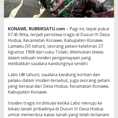
a
w
e
:
P
e
KONAWE, RUBRIKSATU.com
– Pagi ini, tepat pukul
r
07.45 Wita, terjadi peristiwa tragis di Dusun III Desa
t
Hodua, Kecamatan Konawe, Kabupaten Konawe.
i
Lamadu (55 tahun), seorang petani kelahiran 27
k
a
Agustus 1968 dari suku Tolaki, ditemukan tewas
i
dalam sebuah insiden penganiayaan yang
a
melibatkan saudara kandungnya sendiri.
n
T
Labo (48 tahun), saudara kandung korban dan
a
n
pelaku dalam insiden tersebut, juga seorang petani
a
yang berasal dari Desa Hodua, Kecamatan Konawe,
h
Kabupaten Konawe.
M
e
Insiden tragis ini dimulai ketika Labo menuju ke
m
b
lokasi tanah pribadinya di Dusun III Desa Hodua
a
untuk memeriksa batas tanah yang telah tertanam.
w