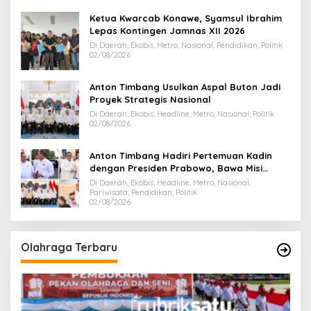
Ketua Kwarcab Konawe, Syamsul Ibrahim
Lepas Kontingen Jamnas XII 2026
Di Daerah, Ekobis, Metro, Nasional, Pendidikan, Politik
02/08/2026
Anton Timbang Usulkan Aspal Buton Jadi
Proyek Strategis Nasional
Di Daerah, Ekobis, Headline, Metro, Nasional, Politik
02/08/2026
Anton Timbang Hadiri Pertemuan Kadin
dengan Presiden Prabowo, Bawa Misi
Majukan Ekonomi Sultra
Di Daerah, Ekobis, Headline, Metro, Nasional,
Pariwisata, Pendidikan, Politik
02/08/2026
Olahraga Terbaru