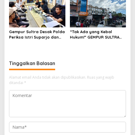
Gempur Sultra Desak Polda
“Tak Ada yang Kebal
Periksa Istri Suparjo dan
Hukum!” GEMPUR SULTRA
Segera Tahan Tersangka
Geruduk Kantor Fajar S
Kasus Tambang Ilegal
Tanawali dan PT
Tadisangka, Siap Kuasai
Lahan Puuwatu
Tinggalkan Balasan
Alamat email Anda tidak akan dipublikasikan.
Ruas yang wajib
ditandai
*