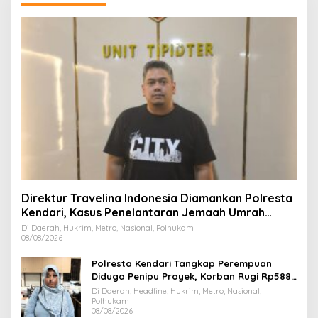
Direktur Travelina Indonesia Diamankan Polresta
Kendari, Kasus Penelantaran Jemaah Umrah
Masuk Babak Baru
Di Daerah, Hukrim, Metro, Nasional, Polhukam
08/08/2026
Polresta Kendari Tangkap Perempuan
Diduga Penipu Proyek, Korban Rugi Rp588,1
Juta
Di Daerah, Headline, Hukrim, Metro, Nasional,
Polhukam
08/08/2026