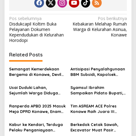
N
Pos sebelumnya
Pos berikutnya
Disdukcapil Koltim Buka
Kebakaran Melahap Rumah
a
Pelayanan Dokumen
Warga di Kelurahan Asinua,
v
Kependudukan di Kelurahan
Konawe
Horodopi
i
g
Related Posts
a
s
Semangat Kemerdekaan
Antisipasi Penyalahgunaan
Bergema di Konawe, Devile
BBM Subsidi, Kapolsek
i
HUT RI ke-81 Libatkan 98
Unaaha Cek Langsung
p
Barisan
Pengisian di SPBU
Usai Duduki Lahan,
Syamsul Ibrahim
Sejumlah Warga Diduga
Sampaikan Pidato Bupati,
o
Panen Sawit PT SJAP, Polisi
Pengelolaan Keuangan
s
Turun Tangan
Daerah Harus Semakin
Ranperda APBD 2025 Masuk
Tim ASREAM ACE Polres
Berkualitas
Meja DPRD Konawe, Enam
Konawe Raih Juara III
Fraksi Kompak Beri
Kapolda Sultra Cup 2026
Persetujuan Awal
Kabur ke Kendari, Terduga
Berkedok Cetak Sawah,
Pelaku Penganiayaan
Excavator Muat Pasir
dengan Busur Berhasil
Diamankan Satreskrim