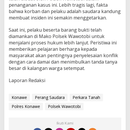
penanganan kasus ini. Lebih tragis lagi, fakta
d
u
bahwa korban dan pelaku adalah saudara kandung
n
membuat insiden ini semakin menggetarkan.
g
Saat ini, pelaku beserta barang bukti telah
diamankan di Mako Polsek Wawotobi untuk
menjalani proses hukum lebih lanjut. Peristiwa ini
memberikan pelajaran berharga kepada
masyarakat akan pentingnya penyelesaian konflik
dengan cara damai dan menimbulkan tanda tanya
besar di kalangan warga setempat.
Laporan Redaksi
Konawe
Perang Saudara
Perkara Tanah
Polres Konawe
Polsek Wawotobi
Ikuti Kami