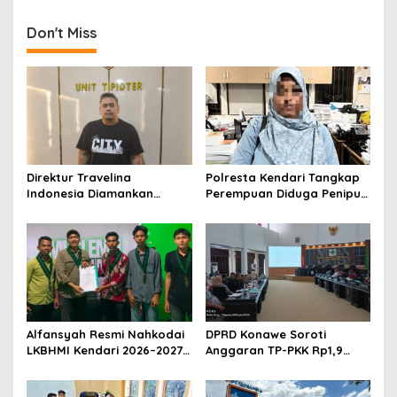
Dibekuk Polisi
Polres Konawe
Don't Miss
Direktur Travelina
Polresta Kendari Tangkap
Indonesia Diamankan
Perempuan Diduga Penipu
Polresta Kendari, Kasus
Proyek, Korban Rugi
Penelantaran Jemaah
Rp588,1 Juta
Umrah Masuk Babak Baru
Alfansyah Resmi Nahkodai
DPRD Konawe Soroti
LKBHMI Kendari 2026–2027,
Anggaran TP-PKK Rp1,9
Bidik Penguatan Advokasi
Miliar, Jangan APBD Habis
Hukum
untuk Perjalanan Dinas