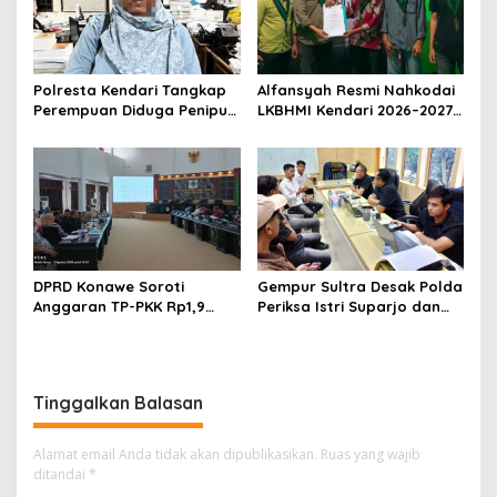
Polresta Kendari Tangkap
Alfansyah Resmi Nahkodai
Perempuan Diduga Penipu
LKBHMI Kendari 2026–2027,
Proyek, Korban Rugi
Bidik Penguatan Advokasi
Rp588,1 Juta
Hukum
DPRD Konawe Soroti
Gempur Sultra Desak Polda
Anggaran TP-PKK Rp1,9
Periksa Istri Suparjo dan
Miliar, Jangan APBD Habis
Segera Tahan Tersangka
untuk Perjalanan Dinas
Kasus Tambang Ilegal
Tinggalkan Balasan
Alamat email Anda tidak akan dipublikasikan.
Ruas yang wajib
ditandai
*