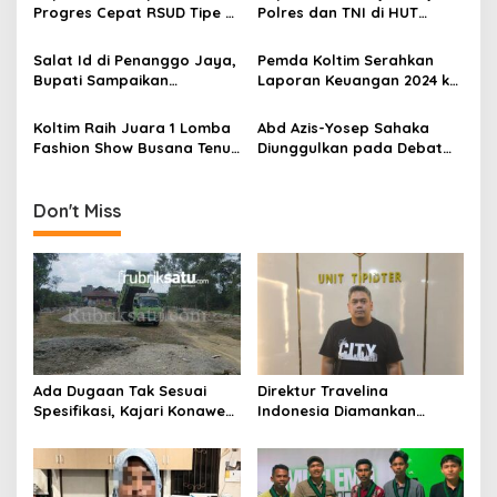
Progres Cepat RSUD Tipe C,
Polres dan TNI di HUT
o
280 Tiang Pancang Telah
Bhayangkara ke-79
s
Terpasang
Salat Id di Penanggo Jaya,
Pemda Koltim Serahkan
Bupati Sampaikan
Laporan Keuangan 2024 ke
Sejumlah Himbauan
BPK Sultra
Koltim Raih Juara 1 Lomba
Abd Azis-Yosep Sahaka
Fashion Show Busana Tenun
Diunggulkan pada Debat
Sultra 2024
Publik Kedua, Strategi
Berbasis Fakta, Bukan Janji
Don't Miss
Ada Dugaan Tak Sesuai
Direktur Travelina
Spesifikasi, Kajari Konawe
Indonesia Diamankan
Minta Proyek Pagar
Polresta Kendari, Kasus
Rupbasan Rp1,9 Miliar
Penelantaran Jemaah
Dihentikan
Umrah Masuk Babak Baru