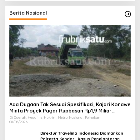
Berita Nasional
Ada Dugaan Tak Sesuai Spesifikasi, Kajari Konawe
Minta Proyek Pagar Rupbasan Rp1,9 Miliar
Dihentikan
Di Daerah, Headline, Hukrim, Metro, Nasional, Polhukam
08/08/2026
Direktur Travelina Indonesia Diamankan
Polresta Kendari, Kasus Penelantaran