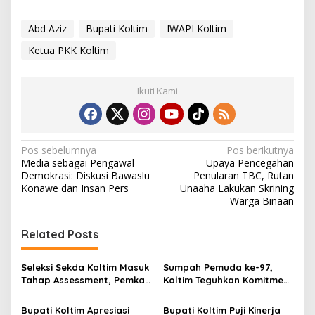
Abd Aziz
Bupati Koltim
IWAPI Koltim
Ketua PKK Koltim
Ikuti Kami
N
Pos sebelumnya
Pos berikutnya
Media sebagai Pengawal
Upaya Pencegahan
a
Demokrasi: Diskusi Bawaslu
Penularan TBC, Rutan
v
Konawe dan Insan Pers
Unaaha Lakukan Skrining
Warga Binaan
i
g
Related Posts
a
s
Seleksi Sekda Koltim Masuk
Sumpah Pemuda ke-97,
Tahap Assessment, Pemkab
Koltim Teguhkan Komitmen
i
Tekankan Transparansi dan
Membangun Daerah Lewat
p
Profesionalisme
Aparatur Berintegritas
Bupati Koltim Apresiasi
Bupati Koltim Puji Kinerja