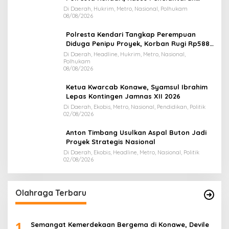
Jemaah Umrah Masuk Babak Baru
Di Daerah, Hukrim, Metro, Nasional, Polhukam
08/08/2026
Polresta Kendari Tangkap Perempuan
Diduga Penipu Proyek, Korban Rugi Rp588,1
Juta
Di Daerah, Headline, Hukrim, Metro, Nasional,
Polhukam
08/08/2026
Ketua Kwarcab Konawe, Syamsul Ibrahim
Lepas Kontingen Jamnas XII 2026
Di Daerah, Ekobis, Metro, Nasional, Pendidikan, Politik
02/08/2026
Anton Timbang Usulkan Aspal Buton Jadi
Proyek Strategis Nasional
Di Daerah, Ekobis, Headline, Metro, Nasional, Politik
02/08/2026
Olahraga Terbaru
1
Semangat Kemerdekaan Bergema di Konawe, Devile