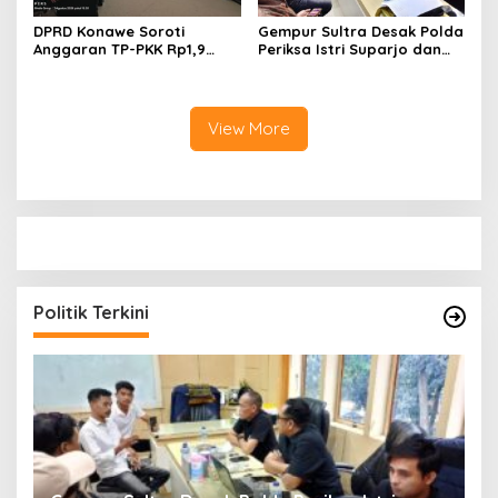
DPRD Konawe Soroti
Gempur Sultra Desak Polda
Anggaran TP-PKK Rp1,9
Periksa Istri Suparjo dan
Miliar, Jangan APBD Habis
Segera Tahan Tersangka
untuk Perjalanan Dinas
Kasus Tambang Ilegal
View More
Politik Terkini