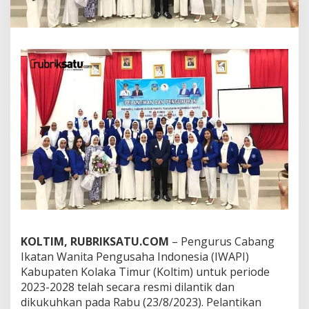
e
s
m
i
D
i
l
a
n
t
i
k
d
a
n
D
i
k
u
KOLTIM, RUBRIKSATU.COM
– Pengurus Cabang
k
Ikatan Wanita Pengusaha Indonesia (IWAPI)
u
h
Kabupaten Kolaka Timur (Koltim) untuk periode
k
2023-2028 telah secara resmi dilantik dan
a
dikukuhkan pada Rabu (23/8/2023). Pelantikan
n