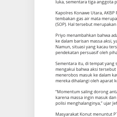
luka, sementara tiga anggota po
K
o
n
Kapolres Konawe Utara, AKBP 
a
tembakan gas air mata merupa
w
(SOP). Hal tersebut merupakan
e
U
Priyo menambahkan bahwa ad
t
a
ke dalam barisan massa aksi,
r
Namun, situasi yang kacau ters
a
pendekatan persuasif oleh piha
Sementara itu, di tempat yang 
mengakui bahwa aksi tersebut 
menerobos masuk ke dalam ka
mereka dihalangi oleh aparat k
“Momentum saling dorong antara
karena massa ingin masuk dan 
polisi menghalanginya,” ujar Jef
Masyarakat Konut menuntut P