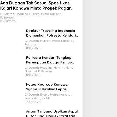
Ada Dugaan Tak Sesuai Spesifikasi,
Kajari Konawe Minta Proyek Pagar
Rupbasan Rp1,9 Miliar Dihentikan
Di Daerah, Headline, Hukrim, Metro, Nasional,
Polhukam
08/08/2026
Direktur Travelina Indonesia
Diamankan Polresta Kendari,
Kasus Penelantaran Jemaah
Di Daerah, Hukrim, Metro, Nasional,
Polhukam
Umrah Masuk Babak Baru
08/08/2026
Polresta Kendari Tangkap
Perempuan Diduga Penipu
Proyek, Korban Rugi Rp588,1
Di Daerah, Headline, Hukrim, Metro,
Nasional, Polhukam
Juta
08/08/2026
Ketua Kwarcab Konawe,
Syamsul Ibrahim Lepas
Kontingen Jamnas XII 2026
Di Daerah, Ekobis, Metro, Nasional,
Pendidikan, Politik
02/08/2026
Anton Timbang Usulkan Aspal
Buton Jadi Proyek Strategis