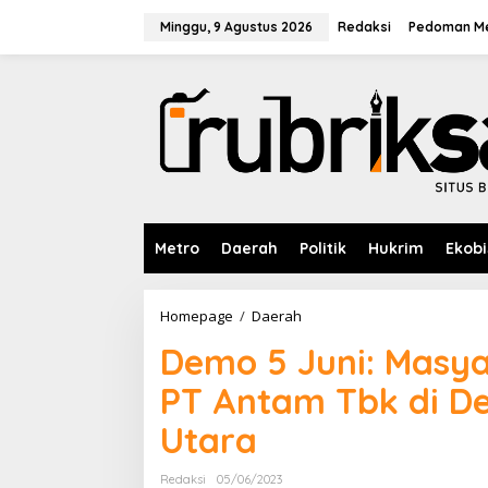
L
e
Minggu, 9 Agustus 2026
Redaksi
Pedoman Me
w
a
t
i
k
e
k
o
n
t
e
Metro
Daerah
Politik
Hukrim
Ekobi
n
Homepage
/
Daerah
D
e
Demo 5 Juni: Masy
m
o
PT Antam Tbk di D
5
J
Utara
u
n
i
Redaksi
05/06/2023