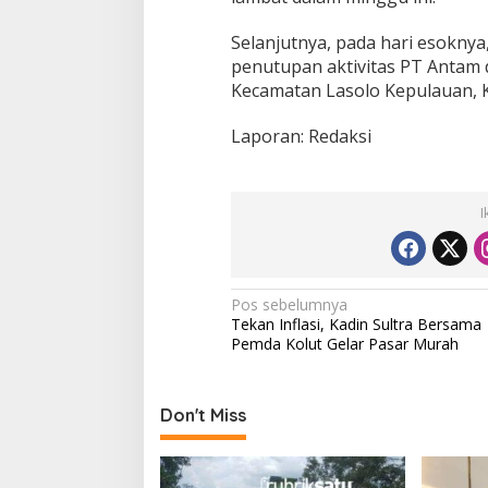
Selanjutnya, pada hari esokny
penutupan aktivitas PT Antam 
Kecamatan Lasolo Kepulauan, 
Laporan: Redaksi
I
N
Pos sebelumnya
Tekan Inflasi, Kadin Sultra Bersama
a
Pemda Kolut Gelar Pasar Murah
v
i
Don't Miss
g
a