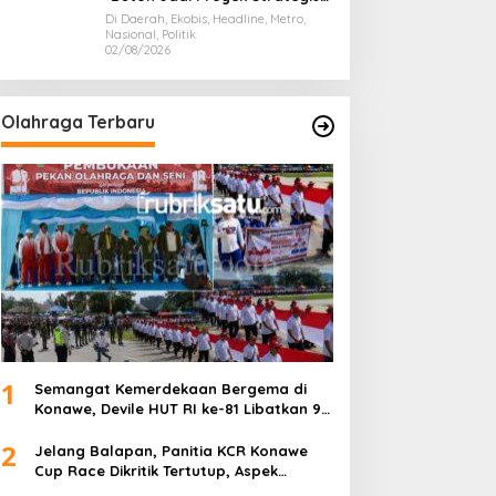
Nasional
Di Daerah, Ekobis, Headline, Metro,
Nasional, Politik
02/08/2026
Olahraga Terbaru
1
Semangat Kemerdekaan Bergema di
Konawe, Devile HUT RI ke-81 Libatkan 98
Barisan
2
Jelang Balapan, Panitia KCR Konawe
Cup Race Dikritik Tertutup, Aspek
Keselamatan Dipertanyakan