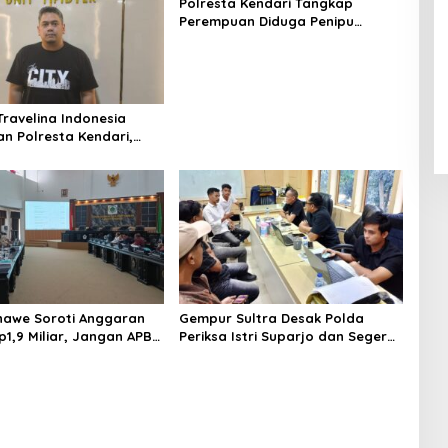
Polresta Kendari Tangkap
Perempuan Diduga Penipu
Proyek, Korban Rugi Rp588,1
Juta
Travelina Indonesia
n Polresta Kendari,
enelantaran Jemaah
asuk Babak Baru
awe Soroti Anggaran
Gempur Sultra Desak Polda
p1,9 Miliar, Jangan APBD
Periksa Istri Suparjo dan Segera
tuk Perjalanan Dinas
Tahan Tersangka Kasus Tambang
Ilegal