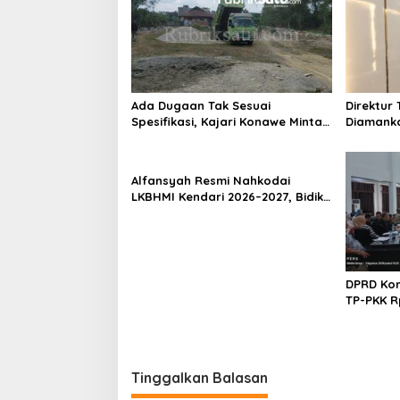
s
i
p
o
s
Ada Dugaan Tak Sesuai
Direktur 
Spesifikasi, Kajari Konawe Minta
Diamanka
Proyek Pagar Rupbasan Rp1,9
Kasus P
Miliar Dihentikan
Umrah M
Alfansyah Resmi Nahkodai
LKBHMI Kendari 2026–2027, Bidik
Penguatan Advokasi Hukum
DPRD Kon
TP-PKK R
Habis un
Tinggalkan Balasan