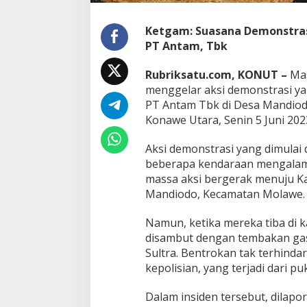
P
T
A
Ketgam: Suasana Demonstrasi
n
PT Antam, Tbk
t
a
Rubriksatu.com, KONUT –
Mas
m
menggelar aksi demonstrasi 
T
b
PT Antam Tbk di Desa Mandio
k
Konawe Utara, Senin 5 Juni 202
d
i
Aksi demonstrasi yang dimulai 
D
beberapa kendaraan mengalami
e
s
massa aksi bergerak menuju K
a
Mandiodo, Kecamatan Molawe.
M
a
Namun, ketika mereka tiba di 
n
disambut dengan tembakan gas 
d
i
Sultra. Bentrokan tak terhinda
o
kepolisian, yang terjadi dari p
d
o
Dalam insiden tersebut, dilap
,