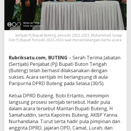
n
g
S
u
k
s
e
Sertijab Pj Bupati Buteng, periode 2022-2023, Muhammad Yusup
Dan Pj Bupati Periode 2023-2024 saat menandatangani berita acara.
s
D
i
h
Rubriksatu.com, BUTENG
– Serah Terima Jabatan
e
(Sertijab) Penjabat (Pj) Bupati Buton Tengah
l
(Buteng) telah berhasil dilaksanakan dengan
a
sukses. Acara sertijab ini berlangsung di aula
t
Paripurna DPRD Buteng pada Selasa (30/5).
Ketua DPRD Buteng, Bobi Ertanto, memimpin
langsung prosesi sertijab tersebut. Hadir pula
dalam acara tersebut Mantan Bupati Buteng, H
Samahuddin, serta Kapolres Buteng, AKBP Yanna
Nurhandiana. Turut serta hadir pula pimpinan dan
anggota DPRD, jajaran OPD, Camat, Lurah, dan