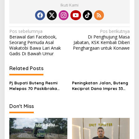
Ikuti Kami
N
Pos sebelumnya
Pos berikutnya
Berawal dari Facebook,
Di Penghujung Masa
a
Seorang Pemuda Asal
Jabatan, KSK Kembali Diberi
v
Wakatobi Bawa Lari Anak
Penghargaan untuk Konawe
Gadis Di Bawah Umur
i
g
Related Posts
a
s
Pj Bupati Buteng Resmi
Peningkatan Jalan, Buteng
Melepas 70 Paskibraka
Keciprat Dana Impres 33
i
Setelah HUT RI ke-78
Miliar
p
Don't Miss
o
s