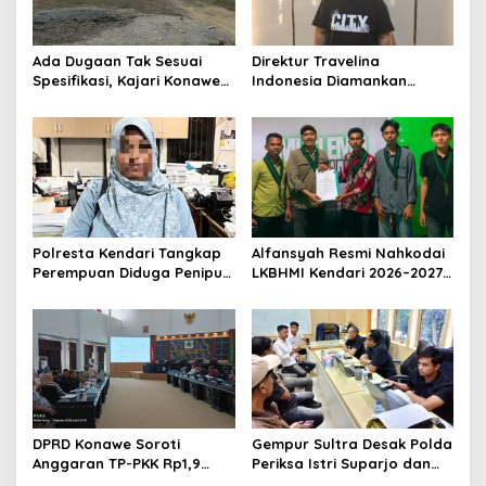
Ada Dugaan Tak Sesuai
Direktur Travelina
Spesifikasi, Kajari Konawe
Indonesia Diamankan
Minta Proyek Pagar
Polresta Kendari, Kasus
Rupbasan Rp1,9 Miliar
Penelantaran Jemaah
Dihentikan
Umrah Masuk Babak Baru
Polresta Kendari Tangkap
Alfansyah Resmi Nahkodai
Perempuan Diduga Penipu
LKBHMI Kendari 2026–2027,
Proyek, Korban Rugi
Bidik Penguatan Advokasi
Rp588,1 Juta
Hukum
DPRD Konawe Soroti
Gempur Sultra Desak Polda
Anggaran TP-PKK Rp1,9
Periksa Istri Suparjo dan
Miliar, Jangan APBD Habis
Segera Tahan Tersangka