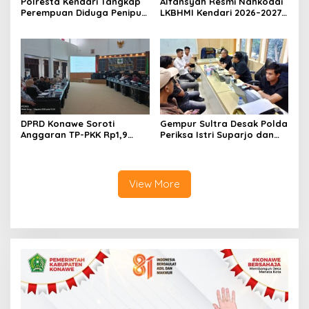
Polresta Kendari Tangkap
Alfansyah Resmi Nahkodai
Perempuan Diduga Penipu
LKBHMI Kendari 2026–2027,
Proyek, Korban Rugi
Bidik Penguatan Advokasi
Rp588,1 Juta
Hukum
DPRD Konawe Soroti
Gempur Sultra Desak Polda
Anggaran TP-PKK Rp1,9
Periksa Istri Suparjo dan
Miliar, Jangan APBD Habis
Segera Tahan Tersangka
untuk Perjalanan Dinas
Kasus Tambang Ilegal
View More