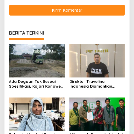
BERITA TERKINI
Ada Dugaan Tak Sesuai
Direktur Travelina
Spesifikasi, Kajari Konawe
Indonesia Diamankan
Minta Proyek Pagar
Polresta Kendari, Kasus
Rupbasan Rp1,9 Miliar
Penelantaran Jemaah
Dihentikan
Umrah Masuk Babak Baru