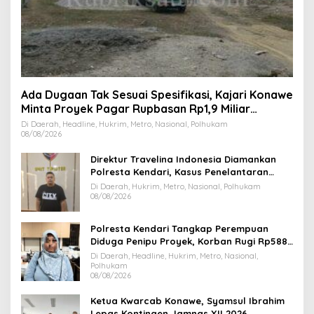
Ada Dugaan Tak Sesuai Spesifikasi, Kajari Konawe
Minta Proyek Pagar Rupbasan Rp1,9 Miliar
Dihentikan
Di Daerah, Headline, Hukrim, Metro, Nasional, Polhukam
08/08/2026
Direktur Travelina Indonesia Diamankan
Polresta Kendari, Kasus Penelantaran
Jemaah Umrah Masuk Babak Baru
Di Daerah, Hukrim, Metro, Nasional, Polhukam
08/08/2026
Polresta Kendari Tangkap Perempuan
Diduga Penipu Proyek, Korban Rugi Rp588,1
Juta
Di Daerah, Headline, Hukrim, Metro, Nasional,
Polhukam
08/08/2026
Ketua Kwarcab Konawe, Syamsul Ibrahim
Lepas Kontingen Jamnas XII 2026