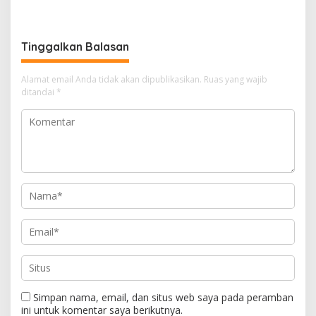
untuk Perjalanan Dinas
Kasus Tambang Ilegal
Tinggalkan Balasan
Alamat email Anda tidak akan dipublikasikan.
Ruas yang wajib
ditandai
*
Simpan nama, email, dan situs web saya pada peramban
ini untuk komentar saya berikutnya.