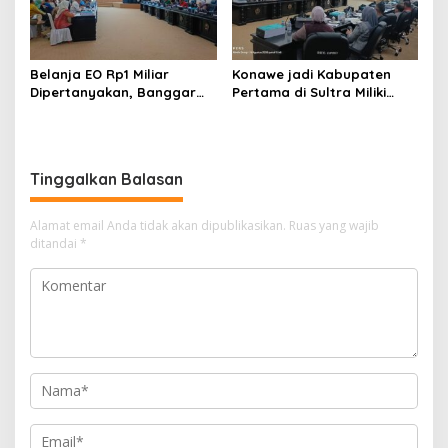
Belanja EO Rp1 Miliar
Konawe jadi Kabupaten
Dipertanyakan, Banggar
Pertama di Sultra Miliki
Minta Anggaran Dinas
Aplikasi Perpustakaan
Pariwisata Konawe
Digital, DPRD Restui
Dirasionalisasi
Anggaran Rp200 Juta
Tinggalkan Balasan
Alamat email Anda tidak akan dipublikasikan.
Ruas yang wajib
ditandai
*