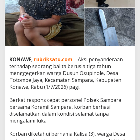
N
I
S
e
l
a
m
a
t
k
KONAWE,
rubriksatu.com
– Aksi penyanderaan
a
terhadap seorang balita berusia tiga tahun
n
B
menggegerkan warga Dusun Osupinole, Desa
a
Totombe Jaya, Kecamatan Sampara, Kabupaten
l
Konawe, Rabu (1/7/2026) pagi.
i
t
Berkat respons cepat personel Polsek Sampara
a
d
bersama Koramil Sampara, korban berhasil
a
diselamatkan dalam kondisi selamat tanpa
r
mengalami luka.
i
P
Korban diketahui bernama Kalisa (3), warga Desa
e
n