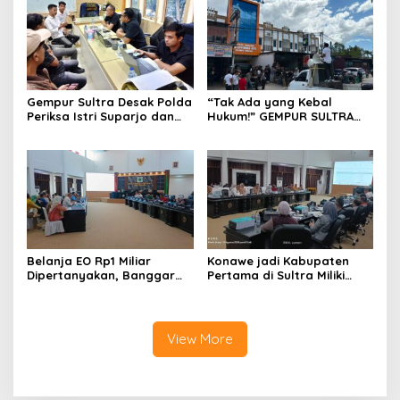
Gempur Sultra Desak Polda
“Tak Ada yang Kebal
Periksa Istri Suparjo dan
Hukum!” GEMPUR SULTRA
Segera Tahan Tersangka
Geruduk Kantor Fajar S
Kasus Tambang Ilegal
Tanawali dan PT
Tadisangka, Siap Kuasai
Lahan Puuwatu
Belanja EO Rp1 Miliar
Konawe jadi Kabupaten
Dipertanyakan, Banggar
Pertama di Sultra Miliki
Minta Anggaran Dinas
Aplikasi Perpustakaan
Pariwisata Konawe
Digital, DPRD Restui
Dirasionalisasi
Anggaran Rp200 Juta
View More