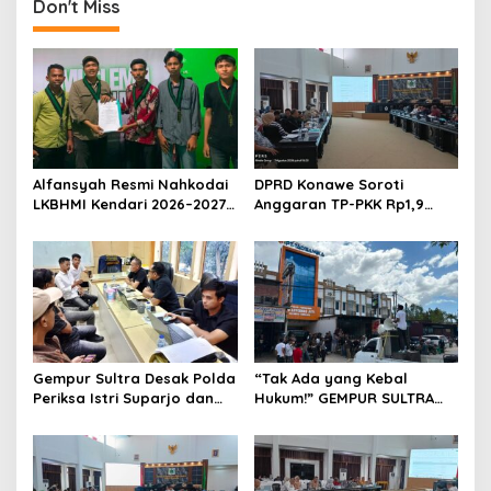
Don't Miss
a
s
i
p
o
s
Alfansyah Resmi Nahkodai
DPRD Konawe Soroti
LKBHMI Kendari 2026–2027,
Anggaran TP-PKK Rp1,9
Bidik Penguatan Advokasi
Miliar, Jangan APBD Habis
Hukum
untuk Perjalanan Dinas
Gempur Sultra Desak Polda
“Tak Ada yang Kebal
Periksa Istri Suparjo dan
Hukum!” GEMPUR SULTRA
Segera Tahan Tersangka
Geruduk Kantor Fajar S
Kasus Tambang Ilegal
Tanawali dan PT
Tadisangka, Siap Kuasai
Lahan Puuwatu