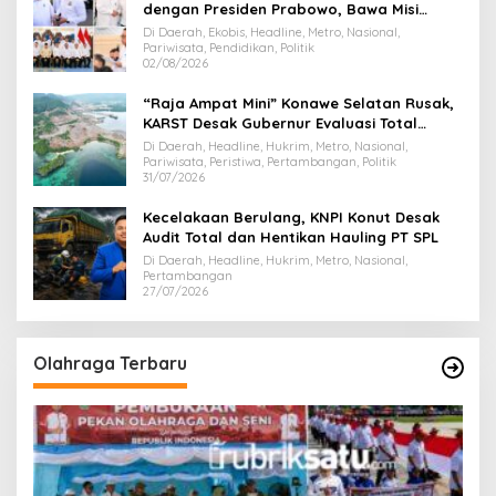
dengan Presiden Prabowo, Bawa Misi
Majukan Ekonomi Sultra
Di Daerah, Ekobis, Headline, Metro, Nasional,
Pariwisata, Pendidikan, Politik
02/08/2026
“Raja Ampat Mini” Konawe Selatan Rusak,
KARST Desak Gubernur Evaluasi Total
Dispar Sultra
Di Daerah, Headline, Hukrim, Metro, Nasional,
Pariwisata, Peristiwa, Pertambangan, Politik
31/07/2026
Kecelakaan Berulang, KNPI Konut Desak
Audit Total dan Hentikan Hauling PT SPL
Di Daerah, Headline, Hukrim, Metro, Nasional,
Pertambangan
27/07/2026
Olahraga Terbaru