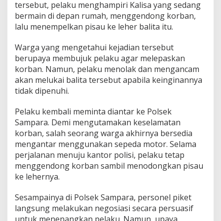
tersebut, pelaku menghampiri Kalisa yang sedang
K
bermain di depan rumah, menggendong korban,
o
lalu menempelkan pisau ke leher balita itu.
n
a
w
Warga yang mengetahui kejadian tersebut
e
berupaya membujuk pelaku agar melepaskan
korban. Namun, pelaku menolak dan mengancam
akan melukai balita tersebut apabila keinginannya
tidak dipenuhi.
Pelaku kembali meminta diantar ke Polsek
Sampara. Demi mengutamakan keselamatan
korban, salah seorang warga akhirnya bersedia
mengantar menggunakan sepeda motor. Selama
perjalanan menuju kantor polisi, pelaku tetap
menggendong korban sambil menodongkan pisau
ke lehernya.
Sesampainya di Polsek Sampara, personel piket
langsung melakukan negosiasi secara persuasif
untuk menenangkan pelaku. Namun, upaya