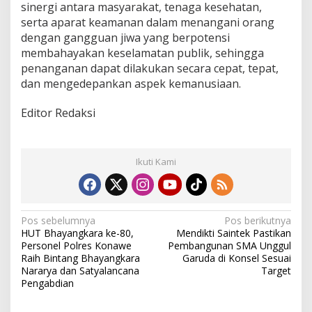
sinergi antara masyarakat, tenaga kesehatan,
serta aparat keamanan dalam menangani orang
dengan gangguan jiwa yang berpotensi
membahayakan keselamatan publik, sehingga
penanganan dapat dilakukan secara cepat, tepat,
dan mengedepankan aspek kemanusiaan.
Editor Redaksi
Ikuti Kami
N
Pos sebelumnya
Pos berikutnya
HUT Bhayangkara ke-80,
Mendikti Saintek Pastikan
a
Personel Polres Konawe
Pembangunan SMA Unggul
v
Raih Bintang Bhayangkara
Garuda di Konsel Sesuai
Nararya dan Satyalancana
Target
i
Pengabdian
g