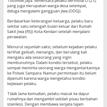
Totombe Jaya. Sementara pelaku berinisial D (27),
y
yang juga merupakan warga desa setempat,
a
diduga mengalami gangguan jiwa (ODGJ).
n
d
Berdasarkan keterangan keluarga, pelaku baru
e
r
sekitar satu setengah bulan keluar dari Rumah
a
Sakit Jiwa (RSJ) Kota Kendari setelah menjalani
a
perawatan.
n
P
Menurut sejumlah saksi, sebelum kejadian pelaku
r
i
terlihat gelisah, menangis, dan berulang kali
a
mengaku ada seseorang yang ingin
D
membunuhnya. Dalam kondisi tersebut, pelaku
i
sempat meminta seorang warga mengantarkannya
d
u
ke Polsek Sampara. Namun permintaan itu belum
g
dipenuhi karena warga mengetahui kondisi
a
kejiwaan pelaku.
O
D
Tidak lama kemudian, pelaku masuk ke dapur
G
J
rumahnya dan mengambil sebilah pisau berbahan
d
stainless. Dengan membawa senjata tajam
i