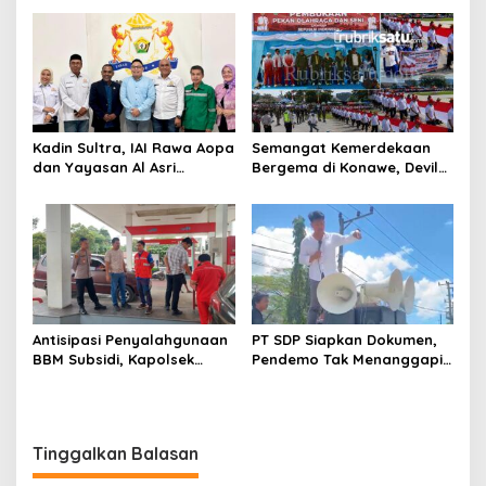
Dunia
Jemput Program Pusat
Kadin Sultra, IAI Rawa Aopa
Semangat Kemerdekaan
dan Yayasan Al Asri
Bergema di Konawe, Devile
Bersinergi Cetak Lulusan
HUT RI ke-81 Libatkan 98
Siap Kerja
Barisan
Antisipasi Penyalahgunaan
PT SDP Siapkan Dokumen,
BBM Subsidi, Kapolsek
Pendemo Tak Menanggapi
Unaaha Cek Langsung
Tantangan Adu Data
Pengisian di SPBU
Tinggalkan Balasan