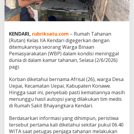
D
e
m
a
m
,
KENDARI,
rubriksatu.com
– Rumah Tahanan
W
(Rutan) Kelas IIA Kendari digegerkan dengan
a
ditemukannya seorang Warga Binaan
r
g
Pemasyarakatan (WBP) dalam kondisi meninggal
a
dunia di dalam kamar tahanan, Selasa (2/6/2026)
B
pagi.
i
n
Korban diketahui bernama Afrisal (26), warga Desa
a
a
Uepai, Kecamatan Uepai, Kabupaten Konawe.
n
Hingga saat ini, penyebab pasti kematiannya masih
R
menunggu hasil autopsi yang dilakukan tim medis
u
di Rumah Sakit Bhayangkara Kendari.
t
a
n
Berdasarkan informasi yang dihimpun, peristiwa
K
tersebut pertama kali diketahui sekitar pukul 06.40
e
WITA saat petugas penjaga tahanan melakukan
n