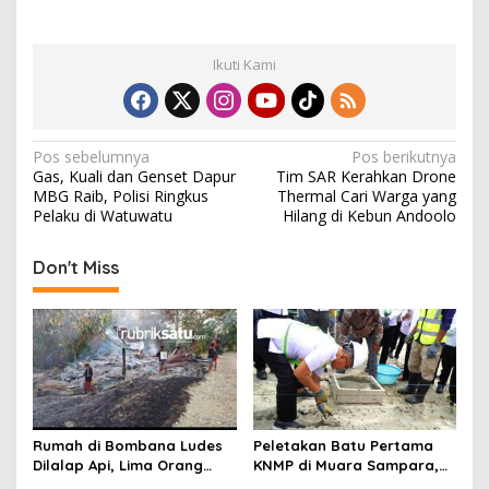
Ikuti Kami
N
Pos sebelumnya
Pos berikutnya
Gas, Kuali dan Genset Dapur
Tim SAR Kerahkan Drone
a
MBG Raib, Polisi Ringkus
Thermal Cari Warga yang
v
Pelaku di Watuwatu
Hilang di Kebun Andoolo
i
Don't Miss
g
a
s
i
p
o
Rumah di Bombana Ludes
Peletakan Batu Pertama
s
Dilalap Api, Lima Orang
KNMP di Muara Sampara,
Satu Keluarga Meninggal
Wabup Konawe Ajak Desa