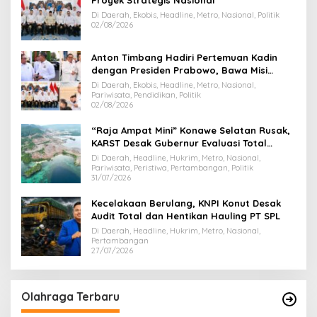
Di Daerah, Ekobis, Headline, Metro, Nasional, Politik
02/08/2026
Anton Timbang Hadiri Pertemuan Kadin
dengan Presiden Prabowo, Bawa Misi
Majukan Ekonomi Sultra
Di Daerah, Ekobis, Headline, Metro, Nasional,
Pariwisata, Pendidikan, Politik
02/08/2026
“Raja Ampat Mini” Konawe Selatan Rusak,
KARST Desak Gubernur Evaluasi Total
Dispar Sultra
Di Daerah, Headline, Hukrim, Metro, Nasional,
Pariwisata, Peristiwa, Pertambangan, Politik
31/07/2026
Kecelakaan Berulang, KNPI Konut Desak
Audit Total dan Hentikan Hauling PT SPL
Di Daerah, Headline, Hukrim, Metro, Nasional,
Pertambangan
27/07/2026
Olahraga Terbaru