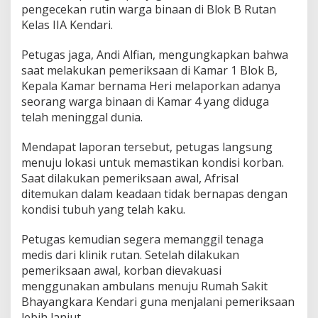
pengecekan rutin warga binaan di Blok B Rutan
d
a
Kelas IIA Kendari.
r
i
Petugas jaga, Andi Alfian, mengungkapkan bahwa
D
saat melakukan pemeriksaan di Kamar 1 Blok B,
i
Kepala Kamar bernama Heri melaporkan adanya
t
e
seorang warga binaan di Kamar 4 yang diduga
m
telah meninggal dunia.
u
k
Mendapat laporan tersebut, petugas langsung
a
menuju lokasi untuk memastikan kondisi korban.
n
M
Saat dilakukan pemeriksaan awal, Afrisal
e
ditemukan dalam keadaan tidak bernapas dengan
n
kondisi tubuh yang telah kaku.
i
n
Petugas kemudian segera memanggil tenaga
g
g
medis dari klinik rutan. Setelah dilakukan
a
pemeriksaan awal, korban dievakuasi
l
menggunakan ambulans menuju Rumah Sakit
Bhayangkara Kendari guna menjalani pemeriksaan
lebih lanjut.