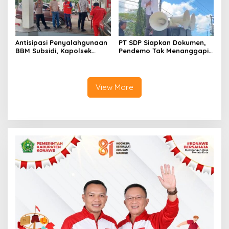
Antisipasi Penyalahgunaan
PT SDP Siapkan Dokumen,
BBM Subsidi, Kapolsek
Pendemo Tak Menanggapi
Unaaha Cek Langsung
Tantangan Adu Data
Pengisian di SPBU
View More