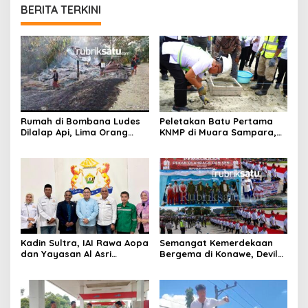
BERITA TERKINI
Rumah di Bombana Ludes
Peletakan Batu Pertama
Dilalap Api, Lima Orang
KNMP di Muara Sampara,
Satu Keluarga Meninggal
Wabup Konawe Ajak Desa
Dunia
Jemput Program Pusat
Kadin Sultra, IAI Rawa Aopa
Semangat Kemerdekaan
dan Yayasan Al Asri
Bergema di Konawe, Devile
Bersinergi Cetak Lulusan
HUT RI ke-81 Libatkan 98
Siap Kerja
Barisan