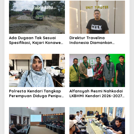
Ada Dugaan Tak Sesuai
Direktur Travelina
Spesifikasi, Kajari Konawe
Indonesia Diamankan
Minta Proyek Pagar
Polresta Kendari, Kasus
Rupbasan Rp1,9 Miliar
Penelantaran Jemaah
Dihentikan
Umrah Masuk Babak Baru
Polresta Kendari Tangkap
Alfansyah Resmi Nahkodai
Perempuan Diduga Penipu
LKBHMI Kendari 2026–2027,
Proyek, Korban Rugi
Bidik Penguatan Advokasi
Rp588,1 Juta
Hukum