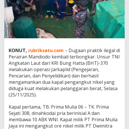
K
a
p
a
l
N
i
k
e
KONUT,
rubriksatu.com
– Dugaan praktik ilegal di
l
P
Perairan Mandiodo kembali terbongkar. Unsur TNI
T
Angkatan Laut dari KRI Bung Hatta (BHT)-370
D
melakukan operasi Jarkaplid (Pengejaran,
M
Pencarian, dan Penyelidikan) dan berhasil
S
D
mengamankan dua kapal pengangkut nikel yang
i
diduga kuat melakukan pelanggaran berat, Selasa
s
(25/11/2025).
e
t
Kapal pertama, TB. Prima Mulia 06 – TK. Prima
o
p
Sejati 308, dinahkodai pria berinisial A dan
T
membawa 10 ABK WNI. Kapal milik PT Prima Mulia
N
Jaya ini mengangkut ore nikel milik PT Dwimitra
I