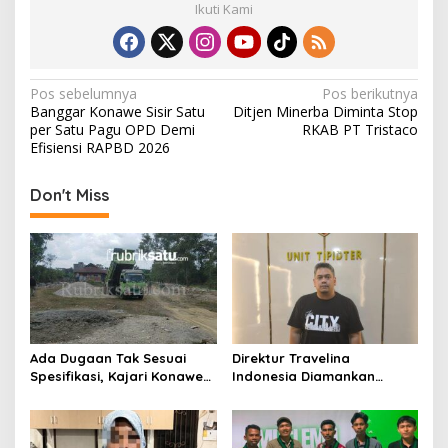
Ikuti Kami
N
Pos sebelumnya
Pos berikutnya
Banggar Konawe Sisir Satu
Ditjen Minerba Diminta Stop
a
per Satu Pagu OPD Demi
RKAB PT Tristaco
v
Efisiensi RAPBD 2026
i
Don't Miss
g
a
s
i
p
o
Ada Dugaan Tak Sesuai
Direktur Travelina
s
Spesifikasi, Kajari Konawe
Indonesia Diamankan
Minta Proyek Pagar
Polresta Kendari, Kasus
Rupbasan Rp1,9 Miliar
Penelantaran Jemaah
Dihentikan
Umrah Masuk Babak Baru