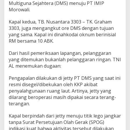
Multiguna Sejahtera (DMS) menuju PT IMIP
A
Morowali.
L
,
J
Kapal kedua, TB. Nusantara 3303 – TK. Graham
e
3303, juga mengangkut ore DMS dengan tujuan
t
yang sama. Kapal ini dinahkodai oknum berinisial
t
RM bersama 10 ABK.
y
D
i
Dari hasil pemeriksaan lapangan, pelanggaran
s
yang ditemukan bukanlah pelanggaran ringan. TNI
e
AL menemukan dugaan:
g
e
l
Pengapalan dilakukan di jetty PT DMS yang saat ini
T
resmi disegel/dibekukan oleh KKP akibat
a
penyalahgunaan ruang laut. Artinya, jetty yang
p
dilarang beroperasi masih dipakai secara terang-
i
terangan.
M
a
s
Kapal berpindah dari jetty menuju titik lego jangkar
i
tanpa Surat Persetujuan Olah Gerak (SPOG)
h
indikasi kuat bahwa aktivitas tersebut dilakukan
B