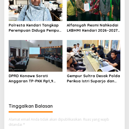
Polresta Kendari Tangkap
Alfansyah Resmi Nahkodai
Perempuan Diduga Penipu
LKBHMI Kendari 2026–2027,
Proyek, Korban Rugi
Bidik Penguatan Advokasi
Rp588,1 Juta
Hukum
DPRD Konawe Soroti
Gempur Sultra Desak Polda
Anggaran TP-PKK Rp1,9
Periksa Istri Suparjo dan
Miliar, Jangan APBD Habis
Segera Tahan Tersangka
untuk Perjalanan Dinas
Kasus Tambang Ilegal
Tinggalkan Balasan
Alamat email Anda tidak akan dipublikasikan.
Ruas yang wajib
ditandai
*