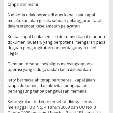
tanpa izin resmi.
e
r
o
Nahkoda tidak berada di atas kapal saat kapal
p
melakukan olah gerak, sebuah pelanggaran fatal
e
dalam standar keselamatan pelayaran.
r
a
s
Kedua kapal tidak memiliki dokumen kapal maupun
i
dokumen muatan, yang berpotensi mengarah pada
dugaan pengangkutan dan perdagangan nikel
ilegal.
Temuan tersebut sekaligus menyingkap pola
operasi yang diduga sudah lama dikeluhkan:
jetty bermasalah tetap beroperasi, kapal jalan
tanpa dokumen, dan aktivitas pengapalan
berlangsung tanpa pengawasan memadai.
Serangkaian tindakan tersebut diduga keras
melanggar UU No. 4 Tahun 2009 dan UU No. 3
Tahun 2020 tentang Minerba, Pasal 158 serta UU