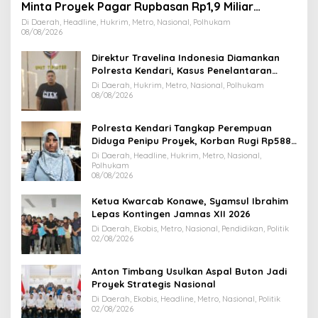
Minta Proyek Pagar Rupbasan Rp1,9 Miliar
Dihentikan
Di Daerah, Headline, Hukrim, Metro, Nasional, Polhukam
08/08/2026
Direktur Travelina Indonesia Diamankan
Polresta Kendari, Kasus Penelantaran
Jemaah Umrah Masuk Babak Baru
Di Daerah, Hukrim, Metro, Nasional, Polhukam
08/08/2026
Polresta Kendari Tangkap Perempuan
Diduga Penipu Proyek, Korban Rugi Rp588,1
Juta
Di Daerah, Headline, Hukrim, Metro, Nasional,
Polhukam
08/08/2026
Ketua Kwarcab Konawe, Syamsul Ibrahim
Lepas Kontingen Jamnas XII 2026
Di Daerah, Ekobis, Metro, Nasional, Pendidikan, Politik
02/08/2026
Anton Timbang Usulkan Aspal Buton Jadi
Proyek Strategis Nasional
Di Daerah, Ekobis, Headline, Metro, Nasional, Politik
02/08/2026