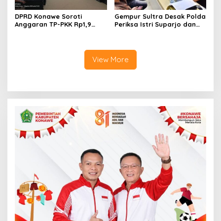
DPRD Konawe Soroti
Gempur Sultra Desak Polda
Anggaran TP-PKK Rp1,9
Periksa Istri Suparjo dan
Miliar, Jangan APBD Habis
Segera Tahan Tersangka
untuk Perjalanan Dinas
Kasus Tambang Ilegal
View More