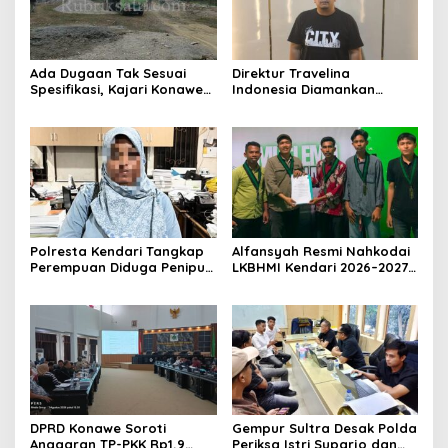
Ada Dugaan Tak Sesuai
Direktur Travelina
Spesifikasi, Kajari Konawe
Indonesia Diamankan
Minta Proyek Pagar
Polresta Kendari, Kasus
Rupbasan Rp1,9 Miliar
Penelantaran Jemaah
Dihentikan
Umrah Masuk Babak Baru
Polresta Kendari Tangkap
Alfansyah Resmi Nahkodai
Perempuan Diduga Penipu
LKBHMI Kendari 2026–2027,
Proyek, Korban Rugi
Bidik Penguatan Advokasi
Rp588,1 Juta
Hukum
DPRD Konawe Soroti
Gempur Sultra Desak Polda
Anggaran TP-PKK Rp1,9
Periksa Istri Suparjo dan