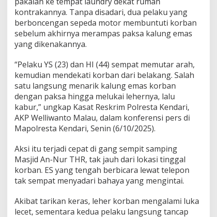
pakaian ke tempat laundry dekat rumah
i
kontrakannya. Tanpa disadari, dua pelaku yang
,
berboncengan sepeda motor membuntuti korban
H
sebelum akhirnya merampas paksa kalung emas
a
s
yang dikenakannya.
i
l
“Pelaku YS (23) dan HI (44) sempat memutar arah,
n
kemudian mendekati korban dari belakang. Salah
y
satu langsung menarik kalung emas korban
a
D
dengan paksa hingga melukai lehernya, lalu
i
kabur,” ungkap Kasat Reskrim Polresta Kendari,
p
AKP Welliwanto Malau, dalam konferensi pers di
a
Mapolresta Kendari, Senin (6/10/2025).
k
a
i
Aksi itu terjadi cepat di gang sempit samping
S
Masjid An-Nur THR, tak jauh dari lokasi tinggal
a
korban. ES yang tengah berbicara lewat telepon
b
tak sempat menyadari bahaya yang mengintai.
u
d
a
Akibat tarikan keras, leher korban mengalami luka
n
lecet, sementara kedua pelaku langsung tancap
J