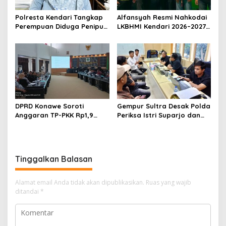
Polresta Kendari Tangkap
Alfansyah Resmi Nahkodai
Perempuan Diduga Penipu
LKBHMI Kendari 2026–2027,
Proyek, Korban Rugi
Bidik Penguatan Advokasi
Rp588,1 Juta
Hukum
DPRD Konawe Soroti
Gempur Sultra Desak Polda
Anggaran TP-PKK Rp1,9
Periksa Istri Suparjo dan
Miliar, Jangan APBD Habis
Segera Tahan Tersangka
untuk Perjalanan Dinas
Kasus Tambang Ilegal
Tinggalkan Balasan
Alamat email Anda tidak akan dipublikasikan.
Ruas yang wajib
ditandai
*