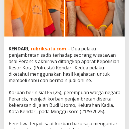
b
r
e
t
T
u
r
i
s
KENDARI,
rubriksatu.com
– Dua pelaku
P
penjambretan sadis terhadap seorang wisatawan
e
r
asal Perancis akhirnya ditangkap aparat Kepolisian
a
Resor Kota (Polresta) Kendari. Kedua pelaku
n
diketahui menggunakan hasil kejahatan untuk
c
membeli sabu dan bermain judi online.
i
s
d
Korban berinisial ES (25), perempuan warga negara
i
Perancis, menjadi korban penjambretan disertai
K
kekerasan di Jalan Budi Utomo, Kelurahan Kadia,
e
Kota Kendari, pada Minggu sore (21/9/2025).
n
d
a
Peristiwa terjadi saat korban baru saja mengantar
r