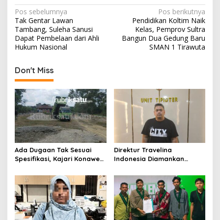
N
Pos sebelumnya
Pos berikutnya
Tak Gentar Lawan
Pendidikan Koltim Naik
a
Tambang, Suleha Sanusi
Kelas, Pemprov Sultra
v
Dapat Pembelaan dari Ahli
Bangun Dua Gedung Baru
Hukum Nasional
SMAN 1 Tirawuta
i
g
Don't Miss
a
s
i
p
o
s
Ada Dugaan Tak Sesuai
Direktur Travelina
Spesifikasi, Kajari Konawe
Indonesia Diamankan
Minta Proyek Pagar
Polresta Kendari, Kasus
Rupbasan Rp1,9 Miliar
Penelantaran Jemaah
Dihentikan
Umrah Masuk Babak Baru