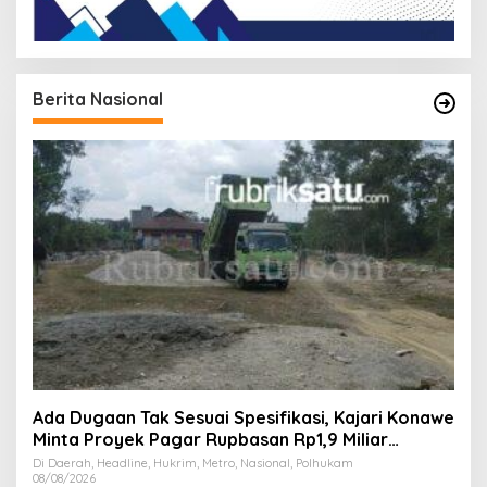
Berita Nasional
Ada Dugaan Tak Sesuai Spesifikasi, Kajari Konawe
Minta Proyek Pagar Rupbasan Rp1,9 Miliar
Dihentikan
Di Daerah, Headline, Hukrim, Metro, Nasional, Polhukam
08/08/2026