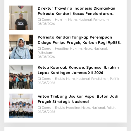
Direktur Travelina Indonesia Diamankan
Polresta Kendari, Kasus Penelantaran
Jemaah Umrah Masuk Babak Baru
Di Daerah, Hukrim, Metro, Nasional, Polhukam
08/08/2026
Polresta Kendari Tangkap Perempuan
Diduga Penipu Proyek, Korban Rugi Rp588,1
Juta
Di Daerah, Headline, Hukrim, Metro, Nasional,
Polhukam
08/08/2026
Ketua Kwarcab Konawe, Syamsul Ibrahim
Lepas Kontingen Jamnas XII 2026
Di Daerah, Ekobis, Metro, Nasional, Pendidikan, Politik
02/08/2026
Anton Timbang Usulkan Aspal Buton Jadi
Proyek Strategis Nasional
Di Daerah, Ekobis, Headline, Metro, Nasional, Politik
02/08/2026