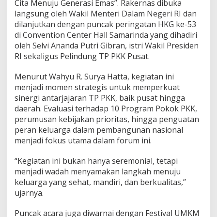
Cita Menuju Generasi Emas”. Rakernas dibuka
a
langsung oleh Wakil Menteri Dalam Negeri RI dan
n
dilanjutkan dengan puncak peringatan HKG ke-53
H
K
di Convention Center Hall Samarinda yang dihadiri
G
oleh Selvi Ananda Putri Gibran, istri Wakil Presiden
k
RI sekaligus Pelindung TP PKK Pusat.
e
-
Menurut Wahyu R. Surya Hatta, kegiatan ini
5
3
menjadi momen strategis untuk memperkuat
d
sinergi antarjajaran TP PKK, baik pusat hingga
i
daerah. Evaluasi terhadap 10 Program Pokok PKK,
S
perumusan kebijakan prioritas, hingga penguatan
a
m
peran keluarga dalam pembangunan nasional
a
menjadi fokus utama dalam forum ini.
r
i
“Kegiatan ini bukan hanya seremonial, tetapi
n
menjadi wadah menyamakan langkah menuju
d
a
keluarga yang sehat, mandiri, dan berkualitas,”
ujarnya.
Puncak acara juga diwarnai dengan Festival UMKM