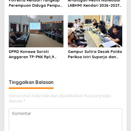
Perempuan Diduga Penipu
LKBHMI Kendari 2026–2027,
Proyek, Korban Rugi
Bidik Penguatan Advokasi
Rp588,1 Juta
Hukum
DPRD Konawe Soroti
Gempur Sultra Desak Polda
Anggaran TP-PKK Rp1,9
Periksa Istri Suparjo dan
Miliar, Jangan APBD Habis
Segera Tahan Tersangka
untuk Perjalanan Dinas
Kasus Tambang Ilegal
Tinggalkan Balasan
Alamat email Anda tidak akan dipublikasikan.
Ruas yang wajib
ditandai
*