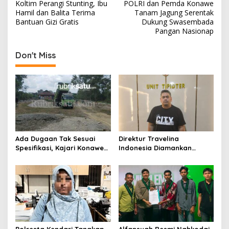
Koltim Perangi Stunting, Ibu
POLRI dan Pemda Konawe
a
Hamil dan Balita Terima
Tanam Jagung Serentak
v
Bantuan Gizi Gratis
Dukung Swasembada
Pangan Nasionap
i
g
Don't Miss
a
s
i
p
o
s
Ada Dugaan Tak Sesuai
Direktur Travelina
Spesifikasi, Kajari Konawe
Indonesia Diamankan
Minta Proyek Pagar
Polresta Kendari, Kasus
Rupbasan Rp1,9 Miliar
Penelantaran Jemaah
Dihentikan
Umrah Masuk Babak Baru
Polresta Kendari Tangkap
Alfansyah Resmi Nahkodai