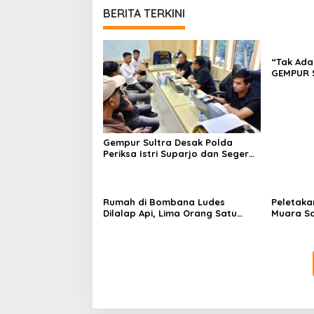
BERITA TERKINI
“Tak Ada
GEMPUR 
Fajar S 
Tadisang
Puuwatu
Gempur Sultra Desak Polda
Periksa Istri Suparjo dan Segera
Tahan Tersangka Kasus Tambang
Ilegal
Rumah di Bombana Ludes
Peletaka
Dilalap Api, Lima Orang Satu
Muara S
Keluarga Meninggal Dunia
Ajak Des
Pusat