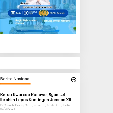
Berita Nasional
Ketua Kwarcab Konawe, Syamsul
Ibrahim Lepas Kontingen Jamnas XII
2026
Di Daerah, Ekobis, Metro, Nasional, Pendidikan, Politik
02/08/2026