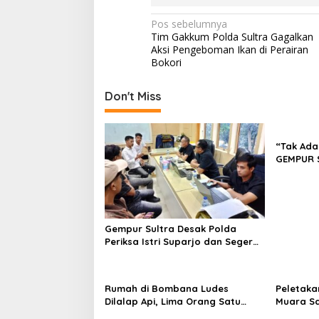
N
Pos sebelumnya
Tim Gakkum Polda Sultra Gagalkan
a
Aksi Pengeboman Ikan di Perairan
v
Bokori
i
Don't Miss
g
a
s
“Tak Ada
GEMPUR 
i
Fajar S 
p
Tadisang
Puuwatu
o
s
Gempur Sultra Desak Polda
Periksa Istri Suparjo dan Segera
Tahan Tersangka Kasus Tambang
Ilegal
Rumah di Bombana Ludes
Peletaka
Dilalap Api, Lima Orang Satu
Muara S
Keluarga Meninggal Dunia
Ajak Des