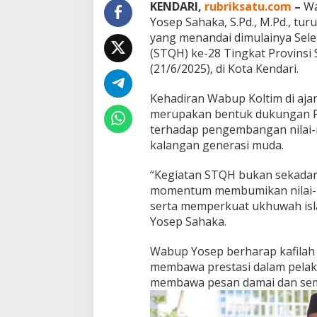
a
KENDARI,
rubriksatu.com
–
Wa
m
Yosep Sahaka, S.Pd., M.Pd., tu
d
yang menandai dimulainya Selek
a
(STQH) ke-28 Tingkat Provinsi
n
(21/6/2025), di Kota Kendari.
B
u
d
Kehadiran Wabup Koltim di ajan
a
merupakan bentuk dukungan P
y
terhadap pengembangan nilai-ni
a
kalangan generasi muda.
L
e
w
“Kegiatan STQH bukan sekadar 
a
momentum membumikan nilai-ni
t
serta memperkuat ukhuwah isla
P
Yosep Sahaka.
a
w
a
Wabup Yosep berharap kafilah K
i
membawa prestasi dalam pelaks
T
membawa pesan damai dan se
a
’
a