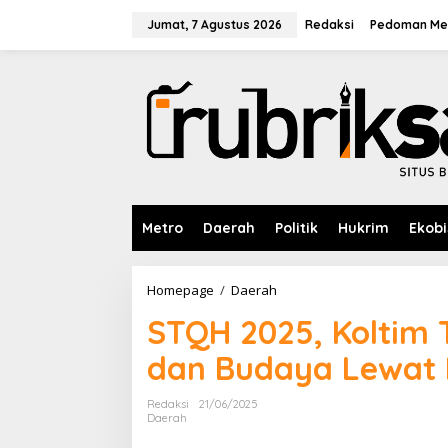
L
e
Jumat, 7 Agustus 2026
Redaksi
Pedoman Med
w
a
t
i
k
e
k
o
n
t
e
Metro
Daerah
Politik
Hukrim
Ekobi
n
Homepage
/
Daerah
S
T
STQH 2025, Koltim 
Q
H
dan Budaya Lewat 
2
0
2
Redaksi
21/06/2025
5
Daerah
,