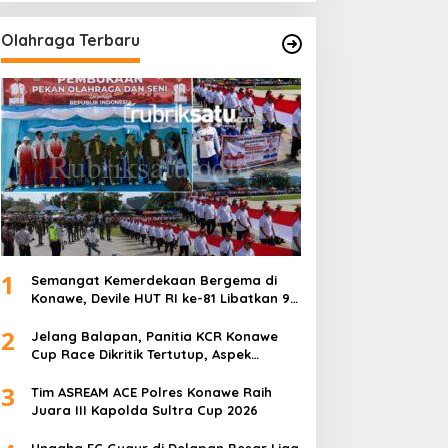
Olahraga Terbaru
1
Semangat Kemerdekaan Bergema di
Konawe, Devile HUT RI ke-81 Libatkan 98
Barisan
2
Jelang Balapan, Panitia KCR Konawe
Cup Race Dikritik Tertutup, Aspek
Keselamatan Dipertanyakan
3
Tim ASREAM ACE Polres Konawe Raih
Juara III Kapolda Sultra Cup 2026
Unaaha FC Gugur di Delapan Besar Liga