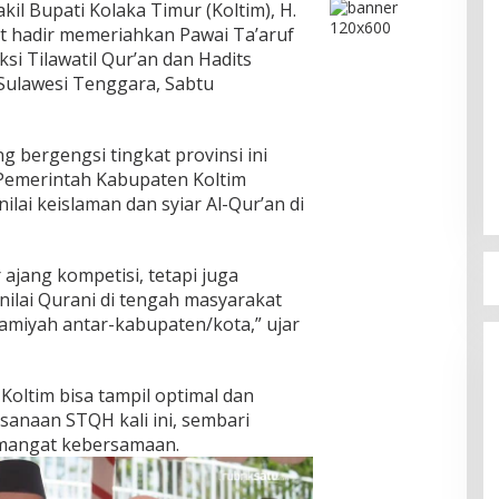
kil Bupati Kolaka Timur (Koltim), H.
rut hadir memeriahkan Pawai Ta’aruf
si Tilawatil Qur’an dan Hadits
 Sulawesi Tenggara, Sabtu
g bergengsi tingkat provinsi ini
emerintah Kabupaten Koltim
lai keislaman dan syiar Al-Qur’an di
ajang kompetisi, tetapi juga
lai Qurani di tengah masyarakat
miyah antar-kabupaten/kota,” ujar
oltim bisa tampil optimal dan
anaan STQH kali ini, sembari
mangat kebersamaan.