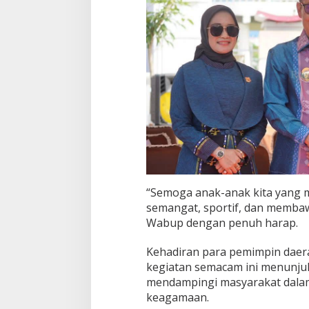
r
u
f
“Semoga anak-anak kita yang m
semangat, sportif, dan memba
Wabup dengan penuh harap.
Kehadiran para pemimpin daer
kegiatan semacam ini menunju
mendampingi masyarakat dalam 
keagamaan.