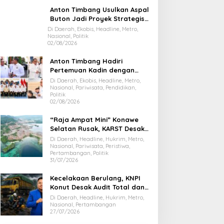
Anton Timbang Usulkan Aspal
Buton Jadi Proyek Strategis
Nasional
Di Daerah, Ekobis, Headline, Metro,
Nasional, Politik
02/08/2026
Anton Timbang Hadiri
Pertemuan Kadin dengan
Presiden Prabowo, Bawa Misi
Di Daerah, Ekobis, Headline, Metro,
Majukan Ekonomi Sultra
Nasional, Pariwisata, Pendidikan,
Politik
02/08/2026
“Raja Ampat Mini” Konawe
Selatan Rusak, KARST Desak
Gubernur Evaluasi Total
Di Daerah, Headline, Hukrim, Metro,
Dispar Sultra
Nasional, Pariwisata, Peristiwa,
Pertambangan, Politik
31/07/2026
Kecelakaan Berulang, KNPI
Konut Desak Audit Total dan
Hentikan Hauling PT SPL
Di Daerah, Headline, Hukrim, Metro,
Nasional, Pertambangan
27/07/2026