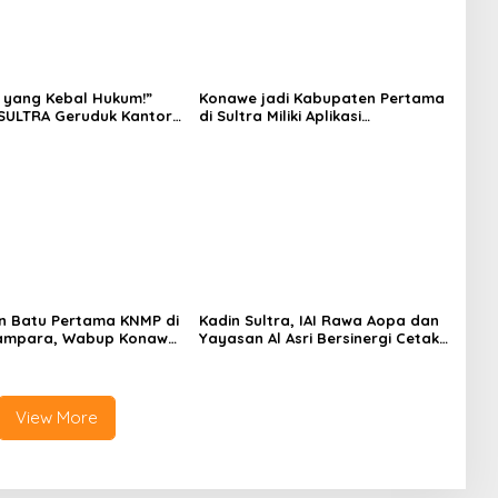
 yang Kebal Hukum!”
Konawe jadi Kabupaten Pertama
SULTRA Geruduk Kantor
di Sultra Miliki Aplikasi
Tanawali dan PT
Perpustakaan Digital, DPRD
ka, Siap Kuasai Lahan
Restui Anggaran Rp200 Juta
n Batu Pertama KNMP di
Kadin Sultra, IAI Rawa Aopa dan
ampara, Wabup Konawe
Yayasan Al Asri Bersinergi Cetak
a Jemput Program
Lulusan Siap Kerja
View More