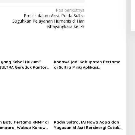
Pos berikutnya
Presisi dalam Aksi, Polda Sultra
Suguhkan Pelayanan Humanis di Hari
Bhayangkara ke-79
 yang Kebal Hukum!”
Konawe jadi Kabupaten Pertama
SULTRA Geruduk Kantor
di Sultra Miliki Aplikasi
Tanawali dan PT
Perpustakaan Digital, DPRD
ka, Siap Kuasai Lahan
Restui Anggaran Rp200 Juta
n Batu Pertama KNMP di
Kadin Sultra, IAI Rawa Aopa dan
ampara, Wabup Konawe
Yayasan Al Asri Bersinergi Cetak
a Jemput Program
Lulusan Siap Kerja