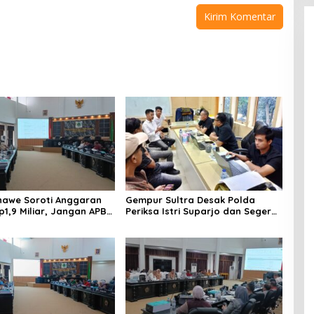
awe Soroti Anggaran
Gempur Sultra Desak Polda
p1,9 Miliar, Jangan APBD
Periksa Istri Suparjo dan Segera
tuk Perjalanan Dinas
Tahan Tersangka Kasus Tambang
Ilegal