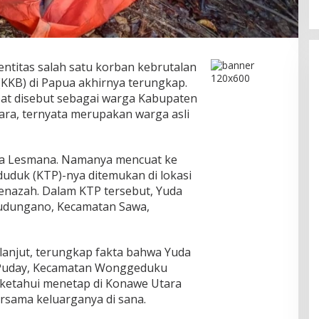
entitas salah satu korban kebrutalan
(KKB) di Papua akhirnya terungkap.
t disebut sebagai warga Kabupaten
ra, ternyata merupakan warga asli
da Lesmana. Namanya mencuat ke
duduk (KTP)-nya ditemukan di lokasi
jenazah. Dalam KTP tersebut, Yuda
Tudungano, Kecamatan Sawa,
 lanjut, terungkap fakta bahwa Yuda
 Puday, Kecamatan Wonggeduku
iketahui menetap di Konawe Utara
rsama keluarganya di sana.