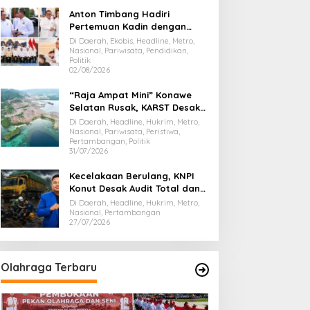
Anton Timbang Hadiri
Pertemuan Kadin dengan
Presiden Prabowo, Bawa Misi
Di Daerah, Ekobis, Headline, Metro,
Majukan Ekonomi Sultra
Nasional, Pariwisata, Pendidikan,
Politik
02/08/2026
“Raja Ampat Mini” Konawe
Selatan Rusak, KARST Desak
Gubernur Evaluasi Total
Di Daerah, Headline, Hukrim, Metro,
Dispar Sultra
Nasional, Pariwisata, Peristiwa,
Pertambangan, Politik
31/07/2026
Kecelakaan Berulang, KNPI
Konut Desak Audit Total dan
Hentikan Hauling PT SPL
Di Daerah, Headline, Hukrim, Metro,
Nasional, Pertambangan
27/07/2026
Olahraga Terbaru