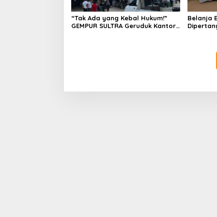
“Tak Ada yang Kebal Hukum!”
Belanja E
GEMPUR SULTRA Geruduk Kantor
Dipertan
Fajar S Tanawali dan PT
Anggaran
Tadisangka, Siap Kuasai Lahan
Konawe D
Puuwatu