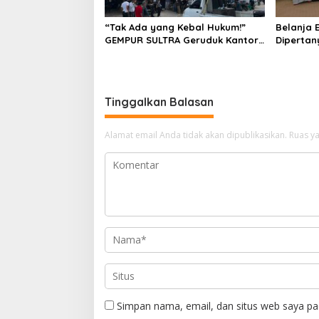
“Tak Ada yang Kebal Hukum!”
Belanja E
GEMPUR SULTRA Geruduk Kantor
Dipertan
Fajar S Tanawali dan PT
Anggaran
Tadisangka, Siap Kuasai Lahan
Konawe D
Puuwatu
Tinggalkan Balasan
Alamat email Anda tidak akan dipublikasikan.
Ruas ya
Simpan nama, email, dan situs web saya pa