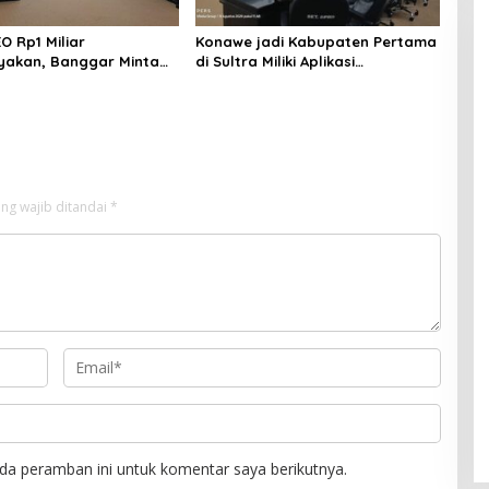
O Rp1 Miliar
Konawe jadi Kabupaten Pertama
yakan, Banggar Minta
di Sultra Miliki Aplikasi
 Dinas Pariwisata
Perpustakaan Digital, DPRD
irasionalisasi
Restui Anggaran Rp200 Juta
ng wajib ditandai
*
da peramban ini untuk komentar saya berikutnya.