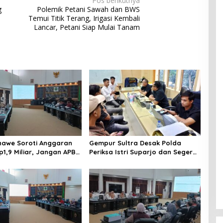
Pos berikutnya
g
Polemik Petani Sawah dan BWS
Temui Titik Terang, Irigasi Kembali
Lancar, Petani Siap Mulai Tanam
awe Soroti Anggaran
Gempur Sultra Desak Polda
p1,9 Miliar, Jangan APBD
Periksa Istri Suparjo dan Segera
tuk Perjalanan Dinas
Tahan Tersangka Kasus Tambang
Ilegal