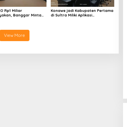
O Rp1 Miliar
Konawe jadi Kabupaten Pertama
yakan, Banggar Minta
di Sultra Miliki Aplikasi
 Dinas Pariwisata
Perpustakaan Digital, DPRD
irasionalisasi
Restui Anggaran Rp200 Juta
View More