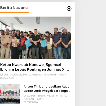
Berita Nasional
Ketua Kwarcab Konawe, Syamsul
Ibrahim Lepas Kontingen Jamnas XII
2026
Di Daerah, Ekobis, Metro, Nasional, Pendidikan, Politik
02/08/2026
Anton Timbang Usulkan Aspal
Buton Jadi Proyek Strategis
Nasional
Di Daerah, Ekobis, Headline, Metro,
Nasional, Politik
02/08/2026