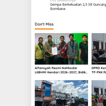
N
Pos sebelumnya
Gempa Berkekuatan 2,5 SR Guncan
a
Bombana
v
i
Don't Miss
g
a
s
i
p
o
s
Alfansyah Resmi Nahkodai
DPRD Kon
LKBHMI Kendari 2026–2027, Bidik
TP-PKK R
Penguatan Advokasi Hukum
Habis un