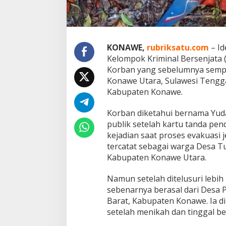
o
n
a
w
e
KONAWE,
rubriksatu.com
– Id
Kelompok Kriminal Bersenjata 
Korban yang sebelumnya sempa
Konawe Utara, Sulawesi Tengga
Kabupaten Konawe.
Korban diketahui bernama Yu
publik setelah kartu tanda pen
kejadian saat proses evakuasi 
tercatat sebagai warga Desa 
Kabupaten Konawe Utara.
Namun setelah ditelusuri lebih
sebenarnya berasal dari Desa
Barat, Kabupaten Konawe. Ia d
setelah menikah dan tinggal be