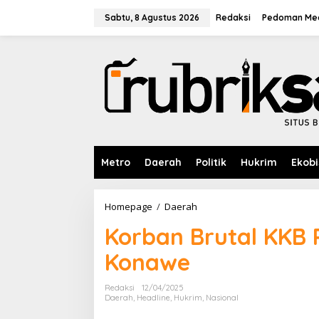
L
e
Sabtu, 8 Agustus 2026
Redaksi
Pedoman Med
w
a
t
i
k
e
k
o
n
t
e
Metro
Daerah
Politik
Hukrim
Ekobi
n
Homepage
/
Daerah
K
o
Korban Brutal KKB
r
b
Konawe
a
n
B
Redaksi
12/04/2025
r
Daerah
,
Headline
,
Hukrim
,
Nasional
u