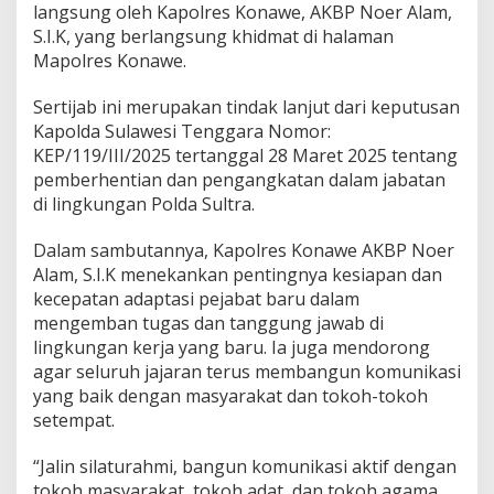
langsung oleh Kapolres Konawe, AKBP Noer Alam,
n
S.I.K, yang berlangsung khidmat di halaman
a
n
Mapolres Konawe.
P
u
Sertijab ini merupakan tindak lanjut dari keputusan
b
Kapolda Sulawesi Tenggara Nomor:
l
KEP/119/III/2025 tertanggal 28 Maret 2025 tentang
i
k
pemberhentian dan pengangkatan dalam jabatan
di lingkungan Polda Sultra.
Dalam sambutannya, Kapolres Konawe AKBP Noer
Alam, S.I.K menekankan pentingnya kesiapan dan
kecepatan adaptasi pejabat baru dalam
mengemban tugas dan tanggung jawab di
lingkungan kerja yang baru. Ia juga mendorong
agar seluruh jajaran terus membangun komunikasi
yang baik dengan masyarakat dan tokoh-tokoh
setempat.
“Jalin silaturahmi, bangun komunikasi aktif dengan
tokoh masyarakat, tokoh adat, dan tokoh agama