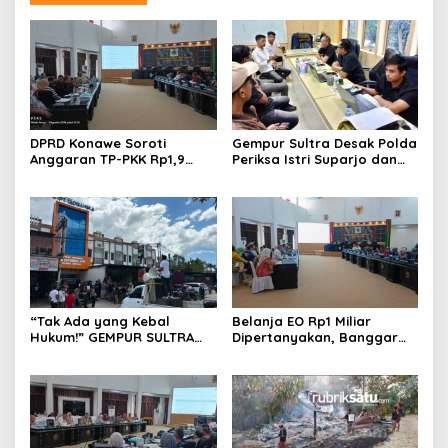
DPRD Konawe Soroti
Gempur Sultra Desak Polda
Anggaran TP-PKK Rp1,9
Periksa Istri Suparjo dan
Miliar, Jangan APBD Habis
Segera Tahan Tersangka
untuk Perjalanan Dinas
Kasus Tambang Ilegal
“Tak Ada yang Kebal
Belanja EO Rp1 Miliar
Hukum!” GEMPUR SULTRA
Dipertanyakan, Banggar
Geruduk Kantor Fajar S
Minta Anggaran Dinas
Tanawali dan PT
Pariwisata Konawe
Tadisangka, Siap Kuasai
Dirasionalisasi
Lahan Puuwatu