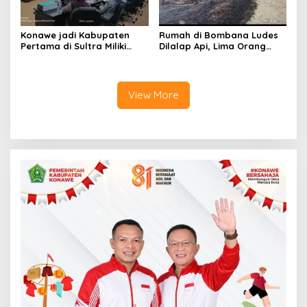
Konawe jadi Kabupaten
Rumah di Bombana Ludes
Pertama di Sultra Miliki
Dilalap Api, Lima Orang
Aplikasi Perpustakaan
Satu Keluarga Meninggal
Digital, DPRD Restui
Dunia
Anggaran Rp200 Juta
View More