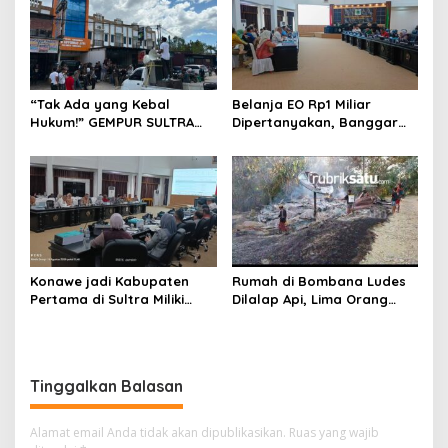
“Tak Ada yang Kebal
Belanja EO Rp1 Miliar
Hukum!” GEMPUR SULTRA
Dipertanyakan, Banggar
Geruduk Kantor Fajar S
Minta Anggaran Dinas
Tanawali dan PT
Pariwisata Konawe
Tadisangka, Siap Kuasai
Dirasionalisasi
Lahan Puuwatu
Konawe jadi Kabupaten
Rumah di Bombana Ludes
Pertama di Sultra Miliki
Dilalap Api, Lima Orang
Aplikasi Perpustakaan
Satu Keluarga Meninggal
Digital, DPRD Restui
Dunia
Anggaran Rp200 Juta
Tinggalkan Balasan
Alamat email Anda tidak akan dipublikasikan.
Ruas yang wajib