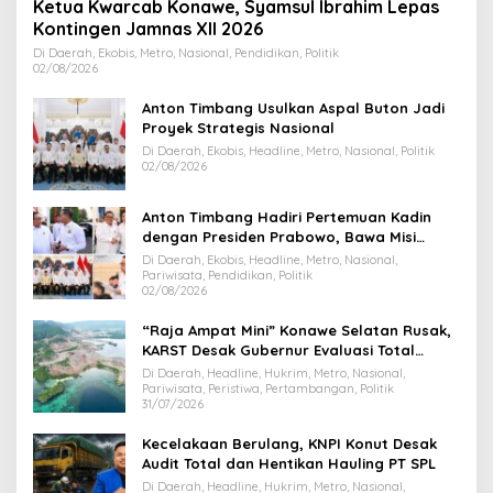
Ketua Kwarcab Konawe, Syamsul Ibrahim Lepas
Kontingen Jamnas XII 2026
Di Daerah, Ekobis, Metro, Nasional, Pendidikan, Politik
02/08/2026
Anton Timbang Usulkan Aspal Buton Jadi
Proyek Strategis Nasional
Di Daerah, Ekobis, Headline, Metro, Nasional, Politik
02/08/2026
Anton Timbang Hadiri Pertemuan Kadin
dengan Presiden Prabowo, Bawa Misi
Majukan Ekonomi Sultra
Di Daerah, Ekobis, Headline, Metro, Nasional,
Pariwisata, Pendidikan, Politik
02/08/2026
“Raja Ampat Mini” Konawe Selatan Rusak,
KARST Desak Gubernur Evaluasi Total
Dispar Sultra
Di Daerah, Headline, Hukrim, Metro, Nasional,
Pariwisata, Peristiwa, Pertambangan, Politik
31/07/2026
Kecelakaan Berulang, KNPI Konut Desak
Audit Total dan Hentikan Hauling PT SPL
Di Daerah, Headline, Hukrim, Metro, Nasional,