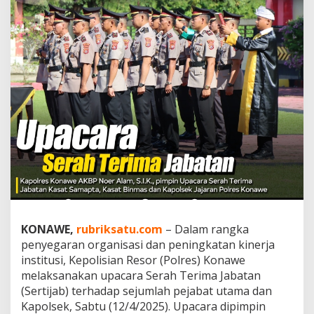
j
a
b
a
t
B
a
r
u
T
i
n
g
k
a
t
k
a
KONAWE,
rubriksatu.com
– Dalam rangka
n
penyegaran organisasi dan peningkatan kinerja
P
institusi, Kepolisian Resor (Polres) Konawe
e
l
melaksanakan upacara Serah Terima Jabatan
a
(Sertijab) terhadap sejumlah pejabat utama dan
y
Kapolsek, Sabtu (12/4/2025). Upacara dipimpin
a