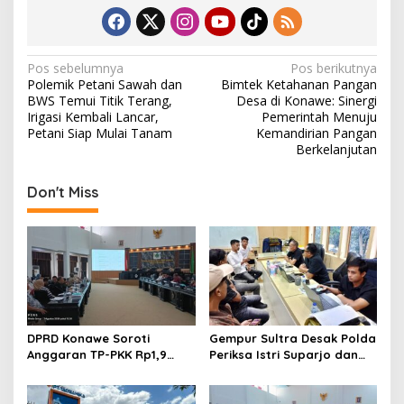
N
Pos sebelumnya
Pos berikutnya
Polemik Petani Sawah dan
Bimtek Ketahanan Pangan
a
BWS Temui Titik Terang,
Desa di Konawe: Sinergi
v
Irigasi Kembali Lancar,
Pemerintah Menuju
Petani Siap Mulai Tanam
Kemandirian Pangan
i
Berkelanjutan
g
Don't Miss
a
s
i
p
o
s
DPRD Konawe Soroti
Gempur Sultra Desak Polda
Anggaran TP-PKK Rp1,9
Periksa Istri Suparjo dan
Miliar, Jangan APBD Habis
Segera Tahan Tersangka
untuk Perjalanan Dinas
Kasus Tambang Ilegal