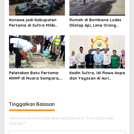
Konawe jadi Kabupaten
Rumah di Bombana Ludes
Pertama di Sultra Miliki
Dilalap Api, Lima Orang
Aplikasi Perpustakaan
Satu Keluarga Meninggal
Digital, DPRD Restui
Dunia
Anggaran Rp200 Juta
Peletakan Batu Pertama
Kadin Sultra, IAI Rawa Aopa
KNMP di Muara Sampara,
dan Yayasan Al Asri
Wabup Konawe Ajak Desa
Bersinergi Cetak Lulusan
Jemput Program Pusat
Siap Kerja
Tinggalkan Balasan
Alamat email Anda tidak akan dipublikasikan.
Ruas yang wajib
ditandai
*