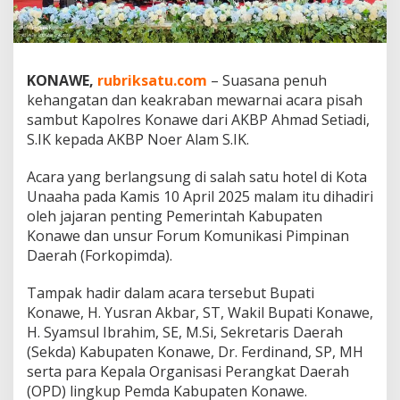
a
w
e
S
o
KONAWE,
rubriksatu.com
– Suasana penuh
l
kehangatan dan keakraban mewarnai acara pisah
i
sambut Kapolres Konawe dari AKBP Ahmad Setiadi,
d
S.IK kepada AKBP Noer Alam S.IK.
I
r
i
Acara yang berlangsung di salah satu hotel di Kota
n
Unaaha pada Kamis 10 April 2025 malam itu dihadiri
g
oleh jajaran penting Pemerintah Kabupaten
i
Konawe dan unsur Forum Komunikasi Pimpinan
T
r
Daerah (Forkopimda).
a
n
Tampak hadir dalam acara tersebut Bupati
s
Konawe, H. Yusran Akbar, ST, Wakil Bupati Konawe,
i
H. Syamsul Ibrahim, SE, M.Si, Sekretaris Daerah
s
i
(Sekda) Kabupaten Konawe, Dr. Ferdinand, SP, MH
K
serta para Kepala Organisasi Perangkat Daerah
e
(OPD) lingkup Pemda Kabupaten Konawe.
p