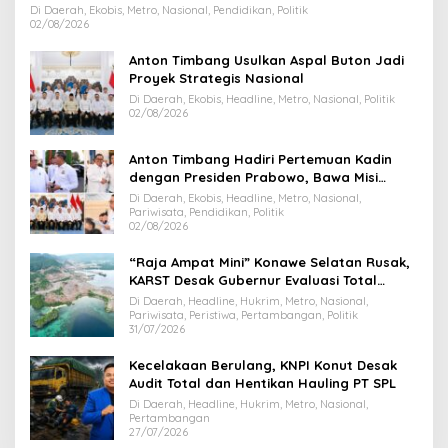
Di Daerah, Ekobis, Metro, Nasional, Pendidikan, Politik
02/08/2026
Anton Timbang Usulkan Aspal Buton Jadi
Proyek Strategis Nasional
Di Daerah, Ekobis, Headline, Metro, Nasional, Politik
02/08/2026
Anton Timbang Hadiri Pertemuan Kadin
dengan Presiden Prabowo, Bawa Misi
Majukan Ekonomi Sultra
Di Daerah, Ekobis, Headline, Metro, Nasional,
Pariwisata, Pendidikan, Politik
02/08/2026
“Raja Ampat Mini” Konawe Selatan Rusak,
KARST Desak Gubernur Evaluasi Total
Dispar Sultra
Di Daerah, Headline, Hukrim, Metro, Nasional,
Pariwisata, Peristiwa, Pertambangan, Politik
31/07/2026
Kecelakaan Berulang, KNPI Konut Desak
Audit Total dan Hentikan Hauling PT SPL
Di Daerah, Headline, Hukrim, Metro, Nasional,
Pertambangan
27/07/2026