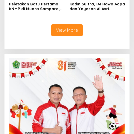
Peletakan Batu Pertama
Kadin Sultra, IAI Rawa Aopa
KNMP di Muara Sampara,
dan Yayasan Al Asri
Wabup Konawe Ajak Desa
Bersinergi Cetak Lulusan
Jemput Program Pusat
Siap Kerja
View More