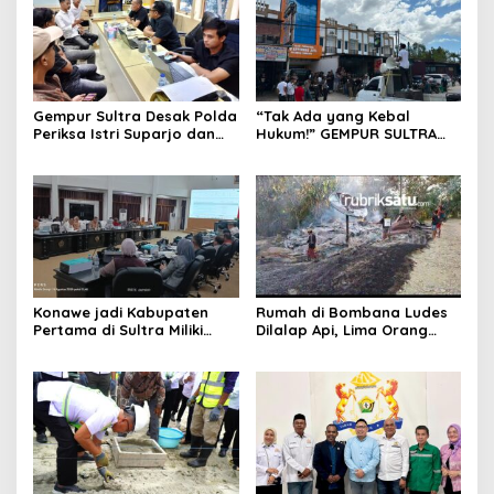
Gempur Sultra Desak Polda
“Tak Ada yang Kebal
Periksa Istri Suparjo dan
Hukum!” GEMPUR SULTRA
Segera Tahan Tersangka
Geruduk Kantor Fajar S
Kasus Tambang Ilegal
Tanawali dan PT
Tadisangka, Siap Kuasai
Lahan Puuwatu
Konawe jadi Kabupaten
Rumah di Bombana Ludes
Pertama di Sultra Miliki
Dilalap Api, Lima Orang
Aplikasi Perpustakaan
Satu Keluarga Meninggal
Digital, DPRD Restui
Dunia
Anggaran Rp200 Juta