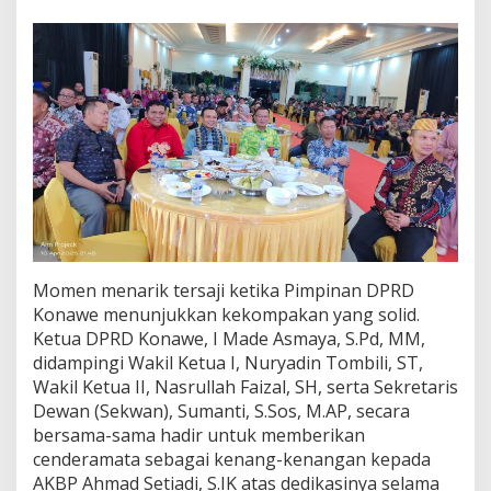
e
m
i
m
p
i
n
a
n
P
o
l
r
e
Momen menarik tersaji ketika Pimpinan DPRD
s
:
Konawe menunjukkan kekompakan yang solid.
K
Ketua DPRD Konawe, I Made Asmaya, S.Pd, MM,
a
didampingi Wakil Ketua I, Nuryadin Tombili, ST,
m
Wakil Ketua II, Nasrullah Faizal, SH, serta Sekretaris
t
Dewan (Sekwan), Sumanti, S.Sos, M.AP, secara
i
b
bersama-sama hadir untuk memberikan
m
cenderamata sebagai kenang-kenangan kepada
a
AKBP Ahmad Setiadi, S.IK atas dedikasinya selama
s