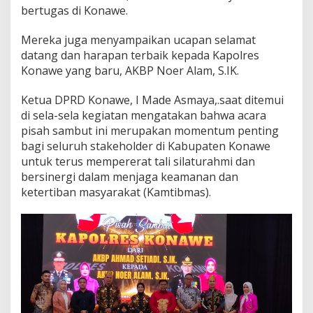
bertugas di Konawe.
P
r
i
Mereka juga menyampaikan ucapan selamat
o
datang dan harapan terbaik kepada Kapolres
r
Konawe yang baru, AKBP Noer Alam, S.IK.
i
t
Ketua DPRD Konawe, I Made Asmaya,.saat ditemui
a
s
di sela-sela kegiatan mengatakan bahwa acara
U
pisah sambut ini merupakan momentum penting
t
bagi seluruh stakeholder di Kabupaten Konawe
a
untuk terus mempererat tali silaturahmi dan
m
a
bersinergi dalam menjaga keamanan dan
ketertiban masyarakat (Kamtibmas).