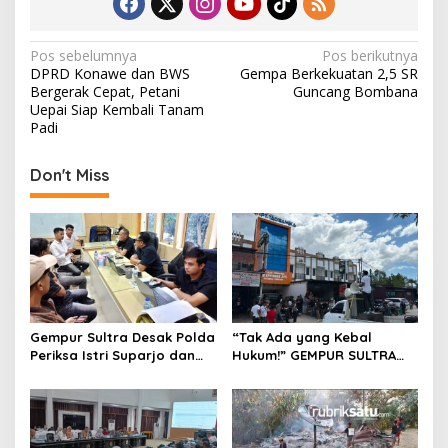
N
Pos sebelumnya
Pos berikutnya
DPRD Konawe dan BWS
Gempa Berkekuatan 2,5 SR
a
Bergerak Cepat, Petani
Guncang Bombana
v
Uepai Siap Kembali Tanam
Padi
i
g
Don't Miss
a
s
i
p
o
s
Gempur Sultra Desak Polda
“Tak Ada yang Kebal
Periksa Istri Suparjo dan
Hukum!” GEMPUR SULTRA
Segera Tahan Tersangka
Geruduk Kantor Fajar S
Kasus Tambang Ilegal
Tanawali dan PT
Tadisangka, Siap Kuasai
Lahan Puuwatu