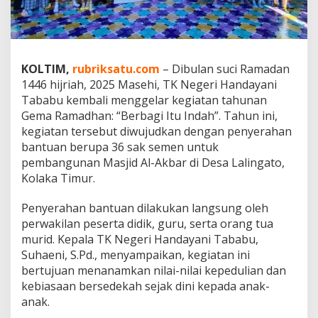
i
H
a
n
d
KOLTIM,
rubriksatu.com
– Dibulan suci Ramadan
a
1446 hijriah, 2025 Masehi, TK Negeri Handayani
y
a
Tababu kembali menggelar kegiatan tahunan
n
Gema Ramadhan: “Berbagi Itu Indah”. Tahun ini,
i
kegiatan tersebut diwujudkan dengan penyerahan
T
bantuan berupa 36 sak semen untuk
a
pembangunan Masjid Al-Akbar di Desa Lalingato,
b
a
Kolaka Timur.
b
u
Penyerahan bantuan dilakukan langsung oleh
D
perwakilan peserta didik, guru, serta orang tua
o
murid. Kepala TK Negeri Handayani Tababu,
n
a
Suhaeni, S.Pd., menyampaikan, kegiatan ini
s
bertujuan menanamkan nilai-nilai kepedulian dan
i
kebiasaan bersedekah sejak dini kepada anak-
k
anak.
a
n