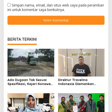
Simpan nama, email, dan situs web saya pada peramban
ini untuk komentar saya berikutnya.
BERITA TERKINI
Ada Dugaan Tak Sesuai
Direktur Travelina
Spesifikasi, Kajari Konawe
Indonesia Diamankan
Minta Proyek Pagar
Polresta Kendari, Kasus
Rupbasan Rp1,9 Miliar
Penelantaran Jemaah
Dihentikan
Umrah Masuk Babak Baru