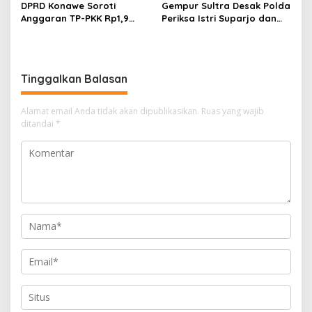
DPRD Konawe Soroti
Gempur Sultra Desak Polda
Anggaran TP-PKK Rp1,9
Periksa Istri Suparjo dan
Miliar, Jangan APBD Habis
Segera Tahan Tersangka
untuk Perjalanan Dinas
Kasus Tambang Ilegal
Tinggalkan Balasan
Alamat email Anda tidak akan dipublikasikan.
Ruas yang wajib
ditandai
*