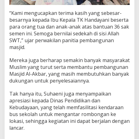
a
l
“Kami mengucapkan terima kasih yang sebesar-
i
besarnya kepada Ibu Kepala TK Handayani beserta
n
para orang tua dan anak-anak atas bantuan 36 sak
g
a
semen ini. Semoga bernilai sedekah di sisi Allah
t
SWT,” ujar perwakilan panitia pembangunan
o
masjid.
Mereka juga berharap semakin banyak masyarakat
Muslim yang turut serta membantu pembangunan
Masjid Al-Akbar, yang masih membutuhkan banyak
dukungan untuk penyelesaiannya.
Tak hanya itu, Suhaeni juga menyampaikan
apresiasi kepada Dinas Pendidikan dan
Kebudayaan, yang telah memfasilitasi kendaraan
bus sekolah untuk mengantar rombongan ke
lokasi, sehingga kegiatan ini dapat berjalan dengan
lancar.