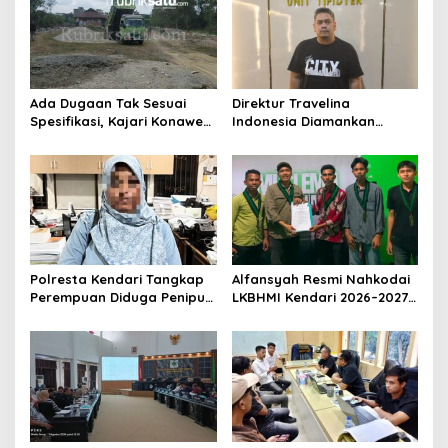
i
p
o
s
Ada Dugaan Tak Sesuai
Direktur Travelina
Spesifikasi, Kajari Konawe
Indonesia Diamankan
Minta Proyek Pagar
Polresta Kendari, Kasus
Rupbasan Rp1,9 Miliar
Penelantaran Jemaah
Dihentikan
Umrah Masuk Babak Baru
Polresta Kendari Tangkap
Alfansyah Resmi Nahkodai
Perempuan Diduga Penipu
LKBHMI Kendari 2026–2027,
Proyek, Korban Rugi
Bidik Penguatan Advokasi
Rp588,1 Juta
Hukum