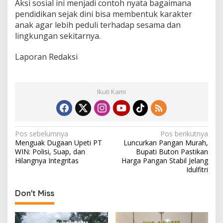
Aksi sosial ini menjadi contoh nyata bagaimana
pendidikan sejak dini bisa membentuk karakter
anak agar lebih peduli terhadap sesama dan
lingkungan sekitarnya.
Laporan Redaksi
Ikuti Kami
N
Pos sebelumnya
Pos berikutnya
Menguak Dugaan Upeti PT
Luncurkan Pangan Murah,
a
WIN: Polisi, Suap, dan
Bupati Buton Pastikan
v
Hilangnya Integritas
Harga Pangan Stabil Jelang
Idulfitri
i
g
Don't Miss
a
s