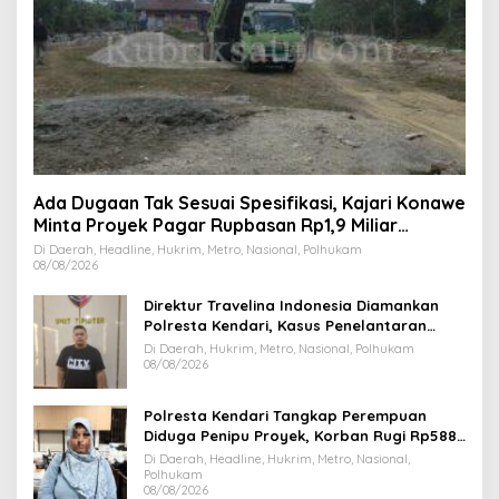
Ada Dugaan Tak Sesuai Spesifikasi, Kajari Konawe
Minta Proyek Pagar Rupbasan Rp1,9 Miliar
Dihentikan
Di Daerah, Headline, Hukrim, Metro, Nasional, Polhukam
08/08/2026
Direktur Travelina Indonesia Diamankan
Polresta Kendari, Kasus Penelantaran
Jemaah Umrah Masuk Babak Baru
Di Daerah, Hukrim, Metro, Nasional, Polhukam
08/08/2026
Polresta Kendari Tangkap Perempuan
Diduga Penipu Proyek, Korban Rugi Rp588,1
Juta
Di Daerah, Headline, Hukrim, Metro, Nasional,
Polhukam
08/08/2026