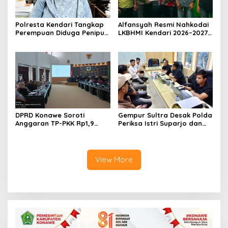
Polresta Kendari Tangkap
Alfansyah Resmi Nahkodai
Perempuan Diduga Penipu
LKBHMI Kendari 2026–2027,
Proyek, Korban Rugi
Bidik Penguatan Advokasi
Rp588,1 Juta
Hukum
DPRD Konawe Soroti
Gempur Sultra Desak Polda
Anggaran TP-PKK Rp1,9
Periksa Istri Suparjo dan
Miliar, Jangan APBD Habis
Segera Tahan Tersangka
untuk Perjalanan Dinas
Kasus Tambang Ilegal
View More