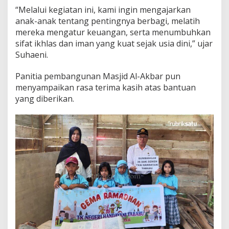
S
“Melalui kegiatan ini, kami ingin mengajarkan
e
anak-anak tentang pentingnya berbagi, melatih
m
mereka mengatur keuangan, serta menumbuhkan
e
sifat ikhlas dan iman yang kuat sejak usia dini,” ujar
n
u
Suhaeni.
n
t
Panitia pembangunan Masjid Al-Akbar pun
u
menyampaikan rasa terima kasih atas bantuan
k
yang diberikan.
M
a
s
j
i
d
A
l
-
A
k
b
a
r
L