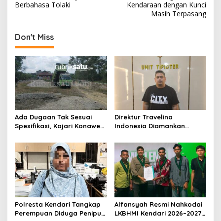
v
Berbahasa Tolaki
Kendaraan dengan Kunci
Masih Terpasang
i
g
Don't Miss
a
s
i
p
o
s
Ada Dugaan Tak Sesuai
Direktur Travelina
Spesifikasi, Kajari Konawe
Indonesia Diamankan
Minta Proyek Pagar
Polresta Kendari, Kasus
Rupbasan Rp1,9 Miliar
Penelantaran Jemaah
Dihentikan
Umrah Masuk Babak Baru
Polresta Kendari Tangkap
Alfansyah Resmi Nahkodai
Perempuan Diduga Penipu
LKBHMI Kendari 2026–2027,