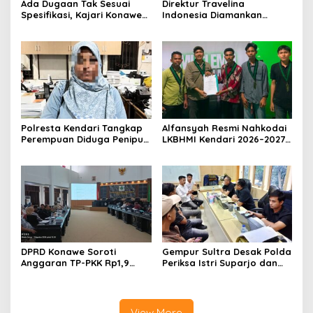
Ada Dugaan Tak Sesuai
Direktur Travelina
Spesifikasi, Kajari Konawe
Indonesia Diamankan
Minta Proyek Pagar
Polresta Kendari, Kasus
Rupbasan Rp1,9 Miliar
Penelantaran Jemaah
Dihentikan
Umrah Masuk Babak Baru
Polresta Kendari Tangkap
Alfansyah Resmi Nahkodai
Perempuan Diduga Penipu
LKBHMI Kendari 2026–2027,
Proyek, Korban Rugi
Bidik Penguatan Advokasi
Rp588,1 Juta
Hukum
DPRD Konawe Soroti
Gempur Sultra Desak Polda
Anggaran TP-PKK Rp1,9
Periksa Istri Suparjo dan
Miliar, Jangan APBD Habis
Segera Tahan Tersangka
untuk Perjalanan Dinas
Kasus Tambang Ilegal
View More