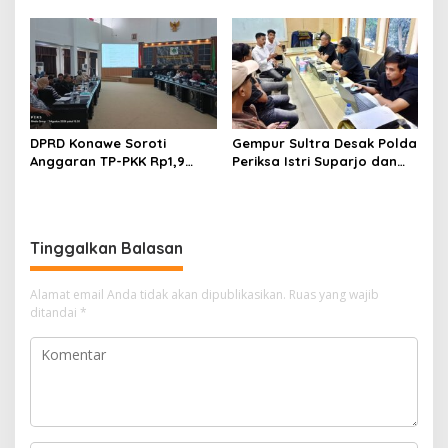
Proyek, Korban Rugi
Bidik Penguatan Advokasi
Rp588,1 Juta
Hukum
DPRD Konawe Soroti
Gempur Sultra Desak Polda
Anggaran TP-PKK Rp1,9
Periksa Istri Suparjo dan
Miliar, Jangan APBD Habis
Segera Tahan Tersangka
untuk Perjalanan Dinas
Kasus Tambang Ilegal
Tinggalkan Balasan
Alamat email Anda tidak akan dipublikasikan.
Ruas yang wajib
ditandai
*