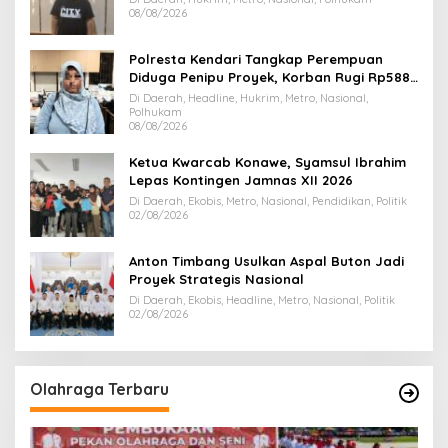
08/08/2026
Polresta Kendari Tangkap Perempuan
Diduga Penipu Proyek, Korban Rugi Rp588,1
Juta
Di Daerah, Headline, Hukrim, Metro, Nasional,
Polhukam
08/08/2026
Ketua Kwarcab Konawe, Syamsul Ibrahim
Lepas Kontingen Jamnas XII 2026
Di Daerah, Ekobis, Metro, Nasional, Pendidikan, Politik
02/08/2026
Anton Timbang Usulkan Aspal Buton Jadi
Proyek Strategis Nasional
Di Daerah, Ekobis, Headline, Metro, Nasional, Politik
02/08/2026
Olahraga Terbaru