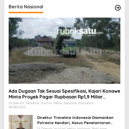
Berita Nasional
Ada Dugaan Tak Sesuai Spesifikasi, Kajari Konawe
Minta Proyek Pagar Rupbasan Rp1,9 Miliar
Dihentikan
Di Daerah, Headline, Hukrim, Metro, Nasional, Polhukam
08/08/2026
Direktur Travelina Indonesia Diamankan
Polresta Kendari, Kasus Penelantaran
Jemaah Umrah Masuk Babak Baru
Di Daerah, Hukrim, Metro, Nasional, Polhukam