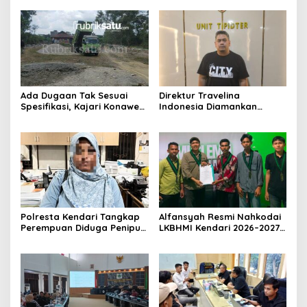
Ada Dugaan Tak Sesuai
Direktur Travelina
Spesifikasi, Kajari Konawe
Indonesia Diamankan
Minta Proyek Pagar
Polresta Kendari, Kasus
Rupbasan Rp1,9 Miliar
Penelantaran Jemaah
Dihentikan
Umrah Masuk Babak Baru
Polresta Kendari Tangkap
Alfansyah Resmi Nahkodai
Perempuan Diduga Penipu
LKBHMI Kendari 2026–2027,
Proyek, Korban Rugi
Bidik Penguatan Advokasi
Rp588,1 Juta
Hukum