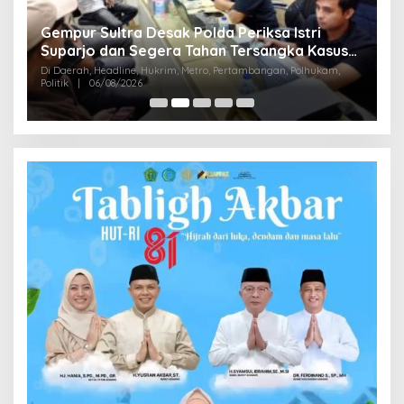
Gempur Sultra Desak Polda Periksa Istri
,9
B
Suparjo dan Segera Tahan Tersangka Kasus
M
Tambang Ilegal
Di Daerah, Headline, Hukrim, Metro, Pertambangan, Polhukam,
D
Politik
|
06/08/2026
Di 