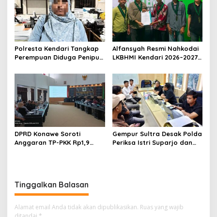
Polresta Kendari Tangkap
Alfansyah Resmi Nahkodai
Perempuan Diduga Penipu
LKBHMI Kendari 2026–2027,
Proyek, Korban Rugi
Bidik Penguatan Advokasi
Rp588,1 Juta
Hukum
DPRD Konawe Soroti
Gempur Sultra Desak Polda
Anggaran TP-PKK Rp1,9
Periksa Istri Suparjo dan
Miliar, Jangan APBD Habis
Segera Tahan Tersangka
untuk Perjalanan Dinas
Kasus Tambang Ilegal
Tinggalkan Balasan
Alamat email Anda tidak akan dipublikasikan.
Ruas yang wajib
ditandai
*