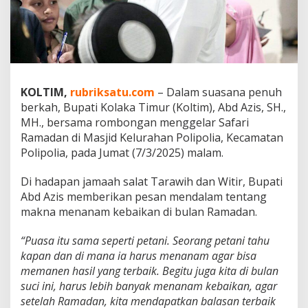
a
“
M
e
n
a
n
KOLTIM,
rubriksatu.com
– Dalam suasana penuh
a
berkah, Bupati Kolaka Timur (Koltim), Abd Azis, SH.,
m
K
MH., bersama rombongan menggelar Safari
e
Ramadan di Masjid Kelurahan Polipolia, Kecamatan
b
Polipolia, pada Jumat (7/3/2025) malam.
a
i
Di hadapan jamaah salat Tarawih dan Witir, Bupati
k
a
Abd Azis memberikan pesan mendalam tentang
n
makna menanam kebaikan di bulan Ramadan.
”
d
“Puasa itu sama seperti petani. Seorang petani tahu
i
kapan dan di mana ia harus menanam agar bisa
B
u
memanen hasil yang terbaik. Begitu juga kita di bulan
l
suci ini, harus lebih banyak menanam kebaikan, agar
a
setelah Ramadan, kita mendapatkan balasan terbaik
n