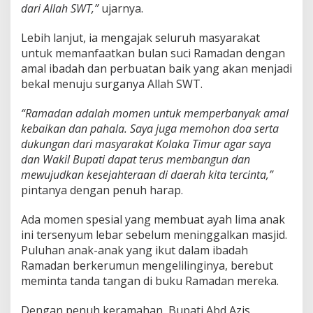
dari Allah SWT,”
ujarnya.
R
a
m
Lebih lanjut, ia mengajak seluruh masyarakat
a
untuk memanfaatkan bulan suci Ramadan dengan
d
amal ibadah dan perbuatan baik yang akan menjadi
a
bekal menuju surganya Allah SWT.
n
,
A
“Ramadan adalah momen untuk memperbanyak amal
n
kebaikan dan pahala. Saya juga memohon doa serta
a
dukungan dari masyarakat Kolaka Timur agar saya
k
dan Wakil Bupati dapat terus membangun dan
-
A
mewujudkan kesejahteraan di daerah kita tercinta,”
n
pintanya dengan penuh harap.
a
k
Ada momen spesial yang membuat ayah lima anak
B
ini tersenyum lebar sebelum meninggalkan masjid.
e
r
Puluhan anak-anak yang ikut dalam ibadah
e
Ramadan berkerumun mengelilinginya, berebut
b
meminta tanda tangan di buku Ramadan mereka.
u
t
Dengan penuh keramahan, Bupati Abd Azis
T