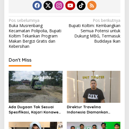
N
Pos sebelumnya
Pos berikutnya
Buka Musrenbang
Bupati Koltim: Kembangkan
a
Kecamatan Polipolia, Bupati
Semua Potensi untuk
v
Koltim Tekankan Program
Dukung MBG, Termasuk
Makan Bergizi Gratis dan
Budidaya Ikan
i
Kebersihan
g
Don't Miss
a
s
i
p
o
s
Ada Dugaan Tak Sesuai
Direktur Travelina
Spesifikasi, Kajari Konawe
Indonesia Diamankan
Minta Proyek Pagar
Polresta Kendari, Kasus
Rupbasan Rp1,9 Miliar
Penelantaran Jemaah
Dihentikan
Umrah Masuk Babak Baru