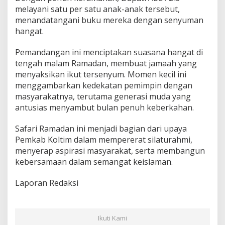
a
melayani satu per satu anak-anak tersebut,
n
menandatangani buku mereka dengan senyuman
d
hangat.
a
T
Pemandangan ini menciptakan suasana hangat di
a
n
tengah malam Ramadan, membuat jamaah yang
g
menyaksikan ikut tersenyum. Momen kecil ini
a
menggambarkan kedekatan pemimpin dengan
n
masyarakatnya, terutama generasi muda yang
antusias menyambut bulan penuh keberkahan.
Safari Ramadan ini menjadi bagian dari upaya
Pemkab Koltim dalam mempererat silaturahmi,
menyerap aspirasi masyarakat, serta membangun
kebersamaan dalam semangat keislaman.
Laporan Redaksi
Ikuti Kami