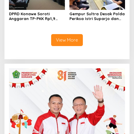
DPRD Konawe Soroti
Gempur Sultra Desak Polda
Anggaran TP-PKK Rp1,9
Periksa Istri Suparjo dan
Miliar, Jangan APBD Habis
Segera Tahan Tersangka
untuk Perjalanan Dinas
Kasus Tambang Ilegal
View More