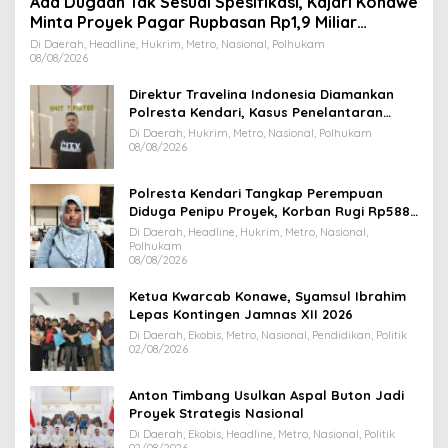
Ada Dugaan Tak Sesuai Spesifikasi, Kajari Konawe
Minta Proyek Pagar Rupbasan Rp1,9 Miliar
Dihentikan
Di Daerah, Headline, Hukrim, Metro, Nasional, Polhukam
08/08/2026
Direktur Travelina Indonesia Diamankan
Polresta Kendari, Kasus Penelantaran
Jemaah Umrah Masuk Babak Baru
Di Daerah, Hukrim, Metro, Nasional, Polhukam
08/08/2026
Polresta Kendari Tangkap Perempuan
Diduga Penipu Proyek, Korban Rugi Rp588,1
Juta
Di Daerah, Headline, Hukrim, Metro, Nasional,
Polhukam
08/08/2026
Ketua Kwarcab Konawe, Syamsul Ibrahim
Lepas Kontingen Jamnas XII 2026
Di Daerah, Ekobis, Metro, Nasional, Pendidikan, Politik
02/08/2026
Anton Timbang Usulkan Aspal Buton Jadi
Proyek Strategis Nasional
Di Daerah, Ekobis, Headline, Metro, Nasional, Politik
02/08/2026