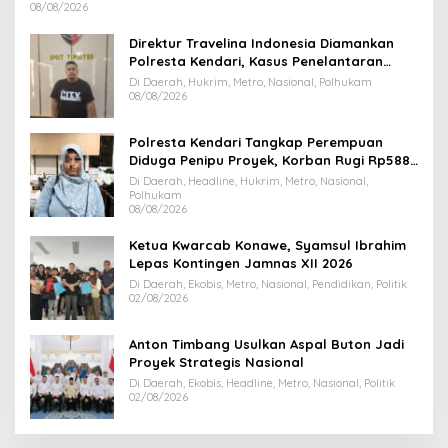
08/08/2026
Direktur Travelina Indonesia Diamankan
Polresta Kendari, Kasus Penelantaran
Jemaah Umrah Masuk Babak Baru
Di Daerah, Hukrim, Metro, Nasional, Polhukam
08/08/2026
Polresta Kendari Tangkap Perempuan
Diduga Penipu Proyek, Korban Rugi Rp588,1
Juta
Di Daerah, Headline, Hukrim, Metro, Nasional,
Polhukam
08/08/2026
Ketua Kwarcab Konawe, Syamsul Ibrahim
Lepas Kontingen Jamnas XII 2026
Di Daerah, Ekobis, Metro, Nasional, Pendidikan, Politik
02/08/2026
Anton Timbang Usulkan Aspal Buton Jadi
Proyek Strategis Nasional
Di Daerah, Ekobis, Headline, Metro, Nasional, Politik
02/08/2026