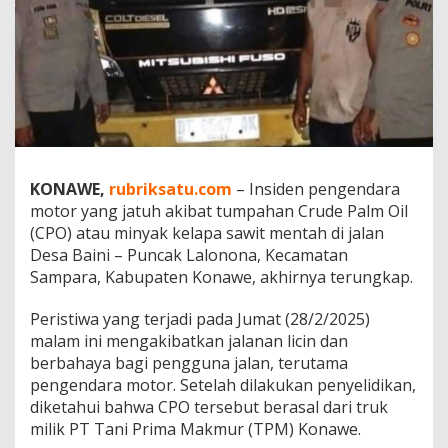
u
n
c
a
k
L
a
l
o
n
KONAWE,
rubriksatu.com
– Insiden pengendara
o
motor yang jatuh akibat tumpahan Crude Palm Oil
n
a
(CPO) atau minyak kelapa sawit mentah di jalan
K
Desa Baini – Puncak Lalonona, Kecamatan
o
Sampara, Kabupaten Konawe, akhirnya terungkap.
n
a
Peristiwa yang terjadi pada Jumat (28/2/2025)
w
e
malam ini mengakibatkan jalanan licin dan
,
berbahaya bagi pengguna jalan, terutama
pengendara motor. Setelah dilakukan penyelidikan,
P
diketahui bahwa CPO tersebut berasal dari truk
o
l
milik PT Tani Prima Makmur (TPM) Konawe.
i