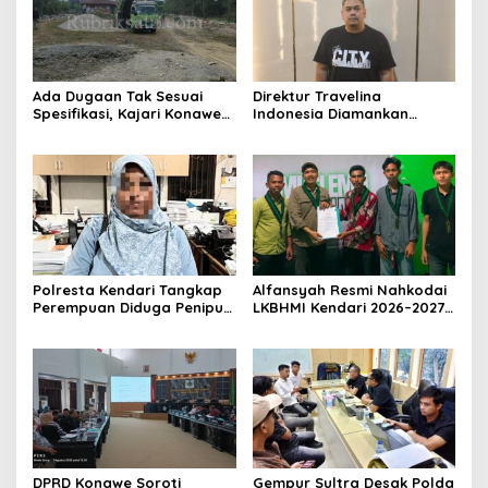
Ada Dugaan Tak Sesuai
Direktur Travelina
Spesifikasi, Kajari Konawe
Indonesia Diamankan
Minta Proyek Pagar
Polresta Kendari, Kasus
Rupbasan Rp1,9 Miliar
Penelantaran Jemaah
Dihentikan
Umrah Masuk Babak Baru
Polresta Kendari Tangkap
Alfansyah Resmi Nahkodai
Perempuan Diduga Penipu
LKBHMI Kendari 2026–2027,
Proyek, Korban Rugi
Bidik Penguatan Advokasi
Rp588,1 Juta
Hukum
DPRD Konawe Soroti
Gempur Sultra Desak Polda