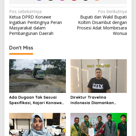
N
Pos sebelumnya
Pos berikutnya
Ketua DPRD Konawe
Bupati dan Wakil Bupati
a
Ingatkan Pentingnya Peran
Koltim Disambut dengan
v
Masyarakat dalam
Prosesi Adat Mombesara
Pembangunan Daerah
Wonua
i
g
Don't Miss
a
s
i
p
o
s
Ada Dugaan Tak Sesuai
Direktur Travelina
Spesifikasi, Kajari Konawe
Indonesia Diamankan
Minta Proyek Pagar
Polresta Kendari, Kasus
Rupbasan Rp1,9 Miliar
Penelantaran Jemaah
Dihentikan
Umrah Masuk Babak Baru