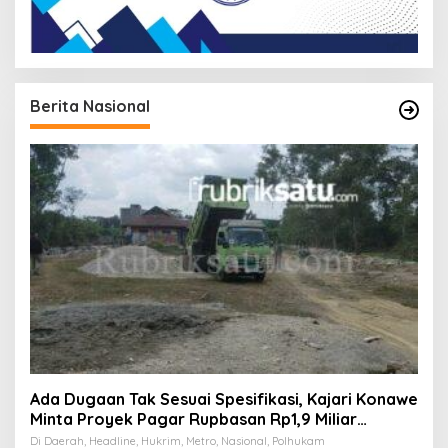
Berita Nasional
Ada Dugaan Tak Sesuai Spesifikasi, Kajari Konawe
Minta Proyek Pagar Rupbasan Rp1,9 Miliar
Dihentikan
Di Daerah, Headline, Hukrim, Metro, Nasional, Polhukam