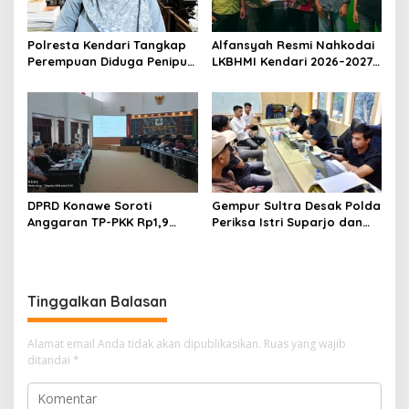
Polresta Kendari Tangkap
Alfansyah Resmi Nahkodai
Perempuan Diduga Penipu
LKBHMI Kendari 2026–2027,
Proyek, Korban Rugi
Bidik Penguatan Advokasi
Rp588,1 Juta
Hukum
DPRD Konawe Soroti
Gempur Sultra Desak Polda
Anggaran TP-PKK Rp1,9
Periksa Istri Suparjo dan
Miliar, Jangan APBD Habis
Segera Tahan Tersangka
untuk Perjalanan Dinas
Kasus Tambang Ilegal
Tinggalkan Balasan
Alamat email Anda tidak akan dipublikasikan.
Ruas yang wajib
ditandai
*