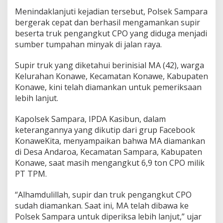
s
Menindaklanjuti kejadian tersebut, Polsek Sampara
i
bergerak cepat dan berhasil mengamankan supir
I
beserta truk pengangkut CPO yang diduga menjadi
m
b
sumber tumpahan minyak di jalan raya.
a
u
Supir truk yang diketahui berinisial MA (42), warga
P
Kelurahan Konawe, Kecamatan Konawe, Kabupaten
e
Konawe, kini telah diamankan untuk pemeriksaan
n
g
lebih lanjut.
e
n
Kapolsek Sampara, IPDA Kasibun, dalam
d
keterangannya yang dikutip dari grup Facebook
a
KonaweKita, menyampaikan bahwa MA diamankan
r
a
di Desa Andaroa, Kecamatan Sampara, Kabupaten
B
Konawe, saat masih mengangkut 6,9 ton CPO milik
e
PT TPM.
r
h
“Alhamdulillah, supir dan truk pengangkut CPO
a
t
sudah diamankan. Saat ini, MA telah dibawa ke
i
Polsek Sampara untuk diperiksa lebih lanjut,” ujar
-