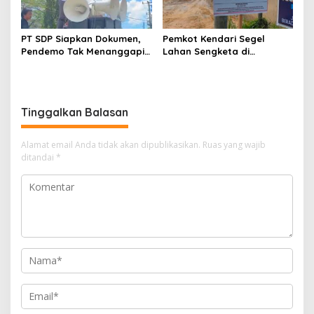
PT SDP Siapkan Dokumen,
Pemkot Kendari Segel
Pendemo Tak Menanggapi
Lahan Sengketa di
Tantangan Adu Data
Puuwatu, Polda Sultra
Didesak Bergerak Cepat
Tinggalkan Balasan
Alamat email Anda tidak akan dipublikasikan.
Ruas yang wajib
ditandai
*