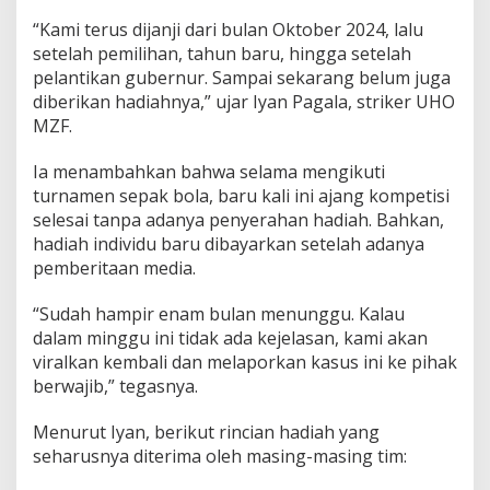
a
“Kami terus dijanji dari bulan Oktober 2024, lalu
l
setelah pemilihan, tahun baru, hingga setelah
a
pelantikan gubernur. Sampai sekarang belum juga
n
g
diberikan hadiahnya,” ujar Iyan Pagala, striker UHO
K
MZF.
a
b
Ia menambahkan bahwa selama mengikuti
u
turnamen sepak bola, baru kali ini ajang kompetisi
t
M
selesai tanpa adanya penyerahan hadiah. Bahkan,
i
hadiah individu baru dibayarkan setelah adanya
n
pemberitaan media.
t
a
“Sudah hampir enam bulan menunggu. Kalau
H
a
dalam minggu ini tidak ada kejelasan, kami akan
p
viralkan kembali dan melaporkan kasus ini ke pihak
u
berwajib,” tegasnya.
s
B
Menurut Iyan, berikut rincian hadiah yang
e
r
seharusnya diterima oleh masing-masing tim:
i