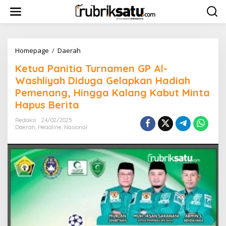
L
e
w
a
t
i
Homepage
/
Daerah
K
k
e
Ketua Panitia Turnamen GP Al-
e
t
k
u
Washliyah Diduga Gelapkan Hadiah
o
a
Pemenang, Hingga Kalang Kabut Minta
n
P
Hapus Berita
t
a
e
n
Redaksi
24/02/2025
n
i
Daerah
,
Headline
,
Nasional
t
i
a
T
u
r
n
a
m
e
n