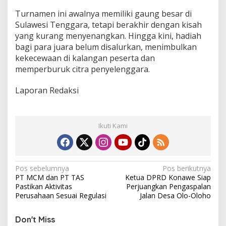
Turnamen ini awalnya memiliki gaung besar di
Sulawesi Tenggara, tetapi berakhir dengan kisah
yang kurang menyenangkan. Hingga kini, hadiah
bagi para juara belum disalurkan, menimbulkan
kekecewaan di kalangan peserta dan
memperburuk citra penyelenggara.
Laporan Redaksi
Ikuti Kami
N
Pos sebelumnya
Pos berikutnya
PT MCM dan PT TAS
Ketua DPRD Konawe Siap
a
Pastikan Aktivitas
Perjuangkan Pengaspalan
v
Perusahaan Sesuai Regulasi
Jalan Desa Olo-Oloho
i
Don't Miss