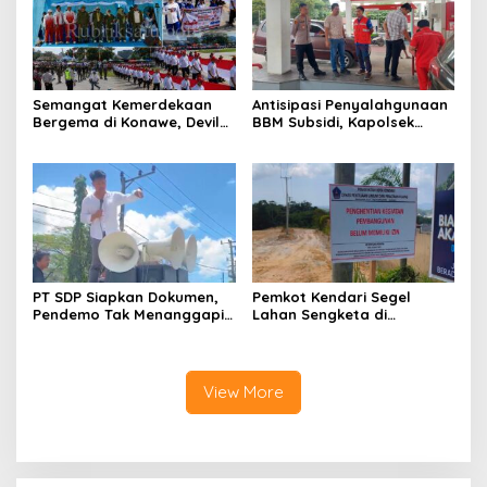
Semangat Kemerdekaan
Antisipasi Penyalahgunaan
Bergema di Konawe, Devile
BBM Subsidi, Kapolsek
HUT RI ke-81 Libatkan 98
Unaaha Cek Langsung
Barisan
Pengisian di SPBU
PT SDP Siapkan Dokumen,
Pemkot Kendari Segel
Pendemo Tak Menanggapi
Lahan Sengketa di
Tantangan Adu Data
Puuwatu, Polda Sultra
Didesak Bergerak Cepat
View More