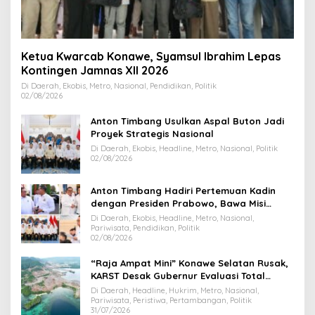
Ketua Kwarcab Konawe, Syamsul Ibrahim Lepas
Kontingen Jamnas XII 2026
Di Daerah, Ekobis, Metro, Nasional, Pendidikan, Politik
02/08/2026
Anton Timbang Usulkan Aspal Buton Jadi
Proyek Strategis Nasional
Di Daerah, Ekobis, Headline, Metro, Nasional, Politik
02/08/2026
Anton Timbang Hadiri Pertemuan Kadin
dengan Presiden Prabowo, Bawa Misi
Majukan Ekonomi Sultra
Di Daerah, Ekobis, Headline, Metro, Nasional,
Pariwisata, Pendidikan, Politik
02/08/2026
“Raja Ampat Mini” Konawe Selatan Rusak,
KARST Desak Gubernur Evaluasi Total
Dispar Sultra
Di Daerah, Headline, Hukrim, Metro, Nasional,
Pariwisata, Peristiwa, Pertambangan, Politik
31/07/2026