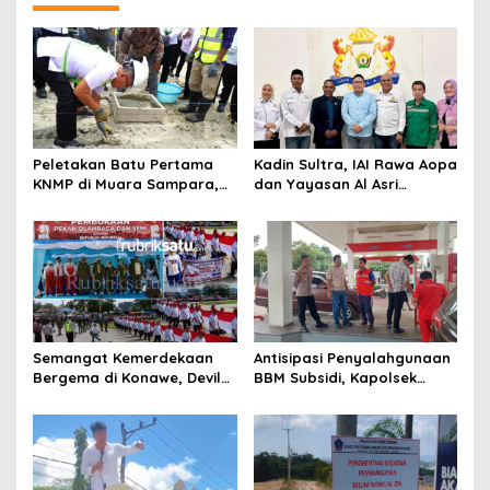
g
a
s
i
p
o
Peletakan Batu Pertama
Kadin Sultra, IAI Rawa Aopa
s
KNMP di Muara Sampara,
dan Yayasan Al Asri
Wabup Konawe Ajak Desa
Bersinergi Cetak Lulusan
Jemput Program Pusat
Siap Kerja
Semangat Kemerdekaan
Antisipasi Penyalahgunaan
Bergema di Konawe, Devile
BBM Subsidi, Kapolsek
HUT RI ke-81 Libatkan 98
Unaaha Cek Langsung
Barisan
Pengisian di SPBU