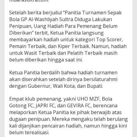
k
a
Setelah berita berjudul “Panitia Turnamen Sepak
n
Bola GP Al-Washliyah Sultra Diduga Lakukan
H
Penipuan, Uang Hadiah Para Pemenang Belum
a
d
Diberikan” terbit, Ketua Panitia langsung
i
membayarkan hadiah untuk kategori Top Scorer,
a
Pemain Terbaik, dan Kiper Terbaik. Namun, hadiah
h
untuk Wasit Terbaik dan Pelatih Terbaik masih
P
belum diberikan hingga saat ini.
e
m
e
Ketua Panitia berdalih bahwa hadiah turnamen
n
akan diserahkan setelah dirinya bersilaturahmi
a
dengan Gubernur, Wali Kota, dan Bupati.
n
g
,
Empat klub pemenang, yakni UHO MZF, Bola
H
Gotong FC, JAPRI FC, dan GEVIRA FC, berencana
i
melaporkan Ketua Panitia ke pihak berwajib atas
n
dugaan penipuan. Mereka mengaku telah berulang
g
kali dijanjikan pencairan hadiah, namun hingga kini
g
a
belum terealisasi.
K