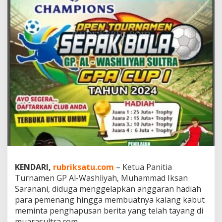
G
P
A
l
-
W
a
s
h
l
i
y
a
h
D
i
d
u
KENDARI,
rubriksatu.com
– Ketua Panitia
g
a
Turnamen GP Al-Washliyah, Muhammad Iksan
G
Saranani, diduga menggelapkan anggaran hadiah
e
para pemenang hingga membuatnya kalang kabut
l
meminta penghapusan berita yang telah tayang di
a
p
muarasultra.com.