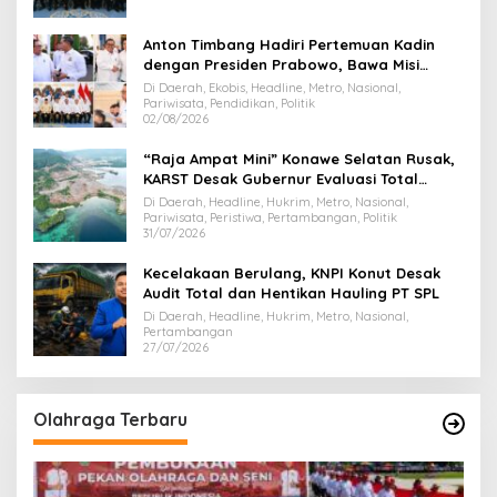
Anton Timbang Hadiri Pertemuan Kadin
dengan Presiden Prabowo, Bawa Misi
Majukan Ekonomi Sultra
Di Daerah, Ekobis, Headline, Metro, Nasional,
Pariwisata, Pendidikan, Politik
02/08/2026
“Raja Ampat Mini” Konawe Selatan Rusak,
KARST Desak Gubernur Evaluasi Total
Dispar Sultra
Di Daerah, Headline, Hukrim, Metro, Nasional,
Pariwisata, Peristiwa, Pertambangan, Politik
31/07/2026
Kecelakaan Berulang, KNPI Konut Desak
Audit Total dan Hentikan Hauling PT SPL
Di Daerah, Headline, Hukrim, Metro, Nasional,
Pertambangan
27/07/2026
Olahraga Terbaru