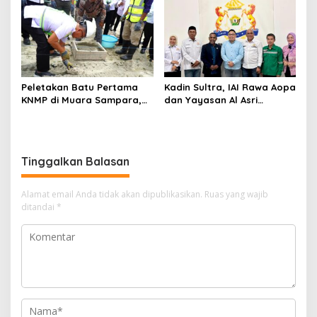
Digital, DPRD Restui
Dunia
Anggaran Rp200 Juta
Peletakan Batu Pertama
Kadin Sultra, IAI Rawa Aopa
KNMP di Muara Sampara,
dan Yayasan Al Asri
Wabup Konawe Ajak Desa
Bersinergi Cetak Lulusan
Jemput Program Pusat
Siap Kerja
Tinggalkan Balasan
Alamat email Anda tidak akan dipublikasikan.
Ruas yang wajib
ditandai
*