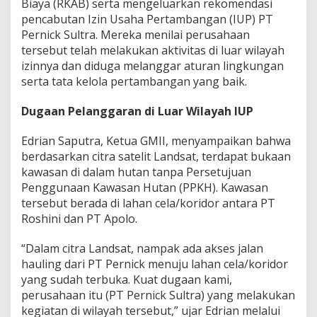
Biaya (RKAB) serta mengeluarkan rekomendasi
n
pencabutan Izin Usaha Pertambangan (IUP) PT
P
Pernick Sultra. Mereka menilai perusahaan
e
n
tersebut telah melakukan aktivitas di luar wilayah
c
izinnya dan diduga melanggar aturan lingkungan
a
serta tata kelola pertambangan yang baik.
b
u
Dugaan Pelanggaran di Luar Wilayah IUP
t
a
n
Edrian Saputra, Ketua GMII, menyampaikan bahwa
I
berdasarkan citra satelit Landsat, terdapat bukaan
U
kawasan di dalam hutan tanpa Persetujuan
P
Penggunaan Kawasan Hutan (PPKH). Kawasan
P
T
tersebut berada di lahan cela/koridor antara PT
P
Roshini dan PT Apolo.
e
r
“Dalam citra Landsat, nampak ada akses jalan
n
hauling dari PT Pernick menuju lahan cela/koridor
i
c
yang sudah terbuka. Kuat dugaan kami,
k
perusahaan itu (PT Pernick Sultra) yang melakukan
S
kegiatan di wilayah tersebut,” ujar Edrian melalui
u