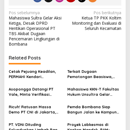
N
Pos sebelumnya
Pos berikutnya
Mahasiswa Sultra Gelar Aksi
Ketua TP PKK Koltim
a
Ketiga, Desak DPRD
Monitoring dan Evaluasi di
v
Hentikan Operasional PT
Seluruh Kecamatan
TBS Akibat Dugaan
i
Pencemaran Lingkungan di
Bombana
g
a
Related Posts
s
i
Cetak Pejuang Keadilan,
Terkait Dugaan
p
PERMAHI Kendari
Pemotongan Beasiswa,
Rampungkan MAPERCA
Unilaki Sebut Data
o
Angkatan VIII
Mahasiswa Keliru
Asopongga Datangi PT
Mahasiswa KKN-T Fakultas
s
Vale, Minta Verifikasi
Hukum Unsultra Gelar
Kemitraan dan Tender
Penyuluhan Hukum di SMAN
Dibuka Transparan
1 Sampara
Ricuh! Ratusan Massa
Pemda Bombana Siap
Demo PT CNI di Jakarta,
Bangun Jalan ke Kampung
Tuntut Evaluasi Perizinan
Adat Hukaea Lama, Tapi
Tambang Nikel di Kolaka
Tunggu Restu Kementerian
PT. VDNi Dituding
Proyek Labkesmas di
Selundupkan Limbah Ban
Konkep Mandek, BAM-