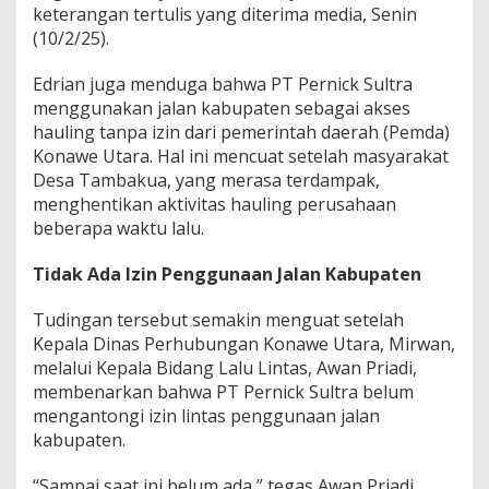
keterangan tertulis yang diterima media, Senin
l
(10/2/25).
t
r
a
Edrian juga menduga bahwa PT Pernick Sultra
menggunakan jalan kabupaten sebagai akses
hauling tanpa izin dari pemerintah daerah (Pemda)
Konawe Utara. Hal ini mencuat setelah masyarakat
Desa Tambakua, yang merasa terdampak,
menghentikan aktivitas hauling perusahaan
beberapa waktu lalu.
Tidak Ada Izin Penggunaan Jalan Kabupaten
Tudingan tersebut semakin menguat setelah
Kepala Dinas Perhubungan Konawe Utara, Mirwan,
melalui Kepala Bidang Lalu Lintas, Awan Priadi,
membenarkan bahwa PT Pernick Sultra belum
mengantongi izin lintas penggunaan jalan
kabupaten.
“Sampai saat ini belum ada,” tegas Awan Priadi.