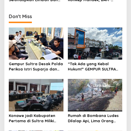
Bekas, Ampuh Sultra Desak
SULTRA Desak Kejati Usut
KPPBC Bertindak Tegas
Dugaan Korupsi
Don't Miss
Gempur Sultra Desak Polda
“Tak Ada yang Kebal
Periksa Istri Suparjo dan
Hukum!” GEMPUR SULTRA
Segera Tahan Tersangka
Geruduk Kantor Fajar S
Kasus Tambang Ilegal
Tanawali dan PT
Tadisangka, Siap Kuasai
Lahan Puuwatu
Konawe jadi Kabupaten
Rumah di Bombana Ludes
Pertama di Sultra Miliki
Dilalap Api, Lima Orang
Aplikasi Perpustakaan
Satu Keluarga Meninggal