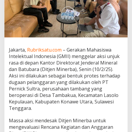
b
a
u
n
t
u
k
M
e
Jakarta,
Rubriksatu.com
– Gerakan Mahasiswa
n
Intelektual Indonesia (GMII) menggelar aksi unjuk
g
e
rasa di depan Kantor Direktorat Jenderal Mineral
v
dan Batubara (Ditjen Minerba), Senin (10/2/25).
a
Aksi ini dilakukan sebagai bentuk protes terhadap
l
dugaan pelanggaran yang dilakukan oleh PT
u
Pernick Sultra, perusahaan tambang yang
a
s
beroperasi di Desa Tambakua, Kecamatan Lasolo
i
Kepulauan, Kabupaten Konawe Utara, Sulawesi
R
Tenggara.
K
A
Massa aksi mendesak Ditjen Minerba untuk
B
d
mengevaluasi Rencana Kegiatan dan Anggaran
a