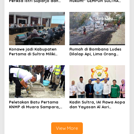
Periksa Istri Suparjo dan
Hukum!” GEMPUR SULTRA
Segera Tahan Tersangka
Geruduk Kantor Fajar S
Kasus Tambang Ilegal
Tanawali dan PT
Tadisangka, Siap Kuasai
Lahan Puuwatu
Konawe jadi Kabupaten
Rumah di Bombana Ludes
Pertama di Sultra Miliki
Dilalap Api, Lima Orang
Aplikasi Perpustakaan
Satu Keluarga Meninggal
Digital, DPRD Restui
Dunia
Anggaran Rp200 Juta
Peletakan Batu Pertama
Kadin Sultra, IAI Rawa Aopa
KNMP di Muara Sampara,
dan Yayasan Al Asri
Wabup Konawe Ajak Desa
Bersinergi Cetak Lulusan
Jemput Program Pusat
Siap Kerja
View More