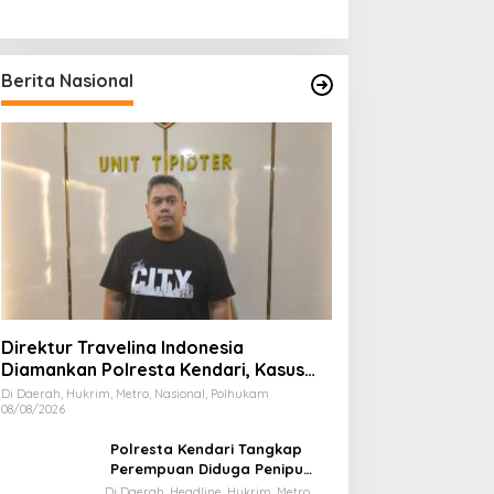
Berita Nasional
Direktur Travelina Indonesia
Diamankan Polresta Kendari, Kasus
Penelantaran Jemaah Umrah Masuk
Di Daerah, Hukrim, Metro, Nasional, Polhukam
08/08/2026
Babak Baru
Polresta Kendari Tangkap
Perempuan Diduga Penipu
Proyek, Korban Rugi Rp588,1
Di Daerah, Headline, Hukrim, Metro,