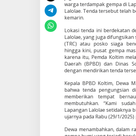
n
warga terdampak gempa di Lap
T
Lalolae. Tenda tersebut telah b
e
kemarin.
m
p
a
Lokasi tenda ini berdekatan 
t
Lalolae, yang juga difungsika
B
(TRC) atau posko siaga ben
e
hingga kini, pusat gempa masih
r
n
karena itu, Pemda Koltim me
a
Daerah (BPBD) dan Dinas Sos
u
dengan mendirikan tenda terse
n
g
Kepala BPBD Koltim, Dewa M
b
a
bahwa tenda pengungsian di
g
memberikan tempat berna
i
membutuhkan. “Kami suda
W
Lapangan Lalolae setidaknya b
a
ujarnya pada Rabu (29/1/2025) 
r
g
a
Dewa menambahkan, dalam ran
d