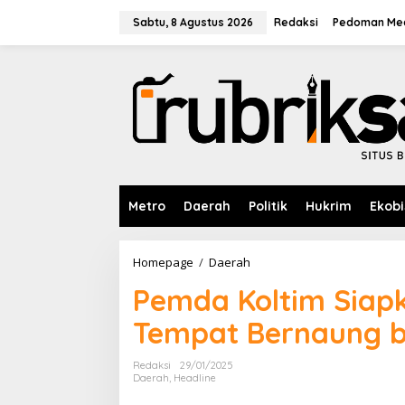
L
e
Sabtu, 8 Agustus 2026
Redaksi
Pedoman Med
w
a
t
i
k
e
k
o
n
t
e
Metro
Daerah
Politik
Hukrim
Ekobi
n
Homepage
/
Daerah
P
e
Pemda Koltim Siap
m
d
Tempat Bernaung b
a
K
o
Redaksi
29/01/2025
l
Daerah
,
Headline
t