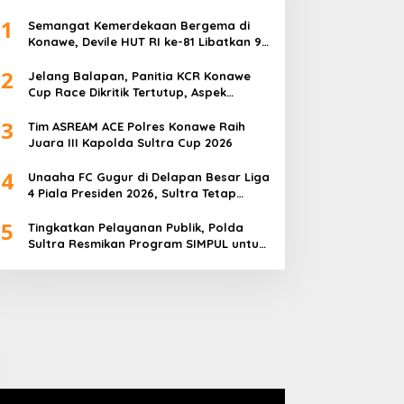
1
Semangat Kemerdekaan Bergema di
Konawe, Devile HUT RI ke-81 Libatkan 98
Barisan
2
Jelang Balapan, Panitia KCR Konawe
Cup Race Dikritik Tertutup, Aspek
Keselamatan Dipertanyakan
3
Tim ASREAM ACE Polres Konawe Raih
Juara III Kapolda Sultra Cup 2026
4
Unaaha FC Gugur di Delapan Besar Liga
4 Piala Presiden 2026, Sultra Tetap
Bangga
5
Tingkatkan Pelayanan Publik, Polda
Sultra Resmikan Program SIMPUL untuk
Masyarakat Pesisir