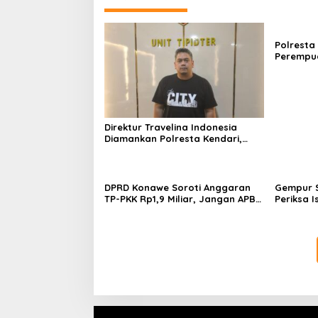
Polresta
Perempua
Proyek, 
Juta
Direktur Travelina Indonesia
Diamankan Polresta Kendari,
Kasus Penelantaran Jemaah
Umrah Masuk Babak Baru
DPRD Konawe Soroti Anggaran
Gempur S
TP-PKK Rp1,9 Miliar, Jangan APBD
Periksa I
Habis untuk Perjalanan Dinas
Tahan T
Ilegal