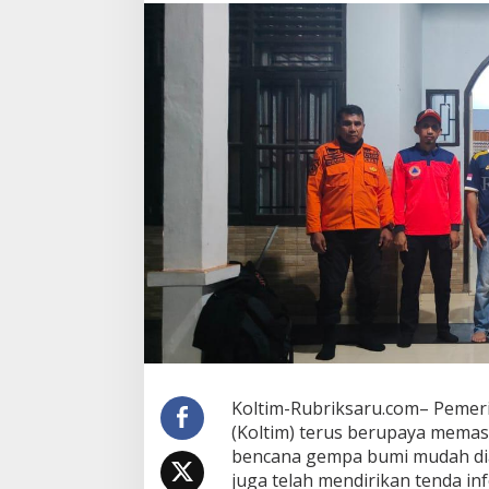
i
m
S
i
a
p
k
a
n
T
e
n
d
a
I
n
f
o
r
m
a
Koltim-Rubriksaru.com– Pemer
s
(Koltim) terus berupaya mema
i
bencana gempa bumi mudah diak
d
a
juga telah mendirikan tenda i