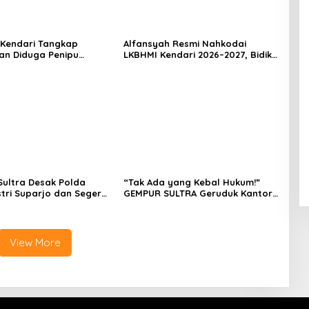
 Kendari Tangkap
Alfansyah Resmi Nahkodai
n Diduga Penipu
LKBHMI Kendari 2026–2027, Bidik
Korban Rugi Rp588,1
Penguatan Advokasi Hukum
ultra Desak Polda
“Tak Ada yang Kebal Hukum!”
stri Suparjo dan Segera
GEMPUR SULTRA Geruduk Kantor
ersangka Kasus Tambang
Fajar S Tanawali dan PT
Tadisangka, Siap Kuasai Lahan
Puuwatu
View More