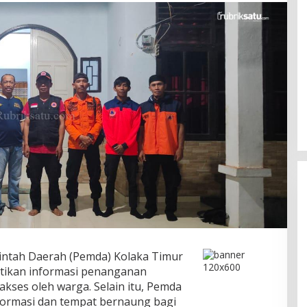
DPRD Konawe Soroti Anggaran
TP-PKK Rp1,9 Miliar, Jangan APBD
Habis untuk Perjalanan Dinas
Di Daerah, Ekobis, Headline, Metro,
Politik
|
07/08/2026
intah Daerah (Pemda) Kolaka Timur
stikan informasi penanganan
ses oleh warga. Selain itu, Pemda
nformasi dan tempat bernaung bagi