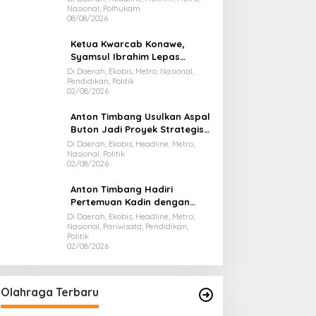
Nasional, Polhukam
Juta
08/08/2026
Ketua Kwarcab Konawe,
Syamsul Ibrahim Lepas
Kontingen Jamnas XII 2026
Di Daerah, Ekobis, Metro, Nasional,
Pendidikan, Politik
02/08/2026
Anton Timbang Usulkan Aspal
Buton Jadi Proyek Strategis
Nasional
Di Daerah, Ekobis, Headline, Metro,
Nasional, Politik
02/08/2026
Anton Timbang Hadiri
Pertemuan Kadin dengan
Presiden Prabowo, Bawa Misi
Di Daerah, Ekobis, Headline, Metro,
Nasional, Pariwisata, Pendidikan,
Majukan Ekonomi Sultra
Politik
02/08/2026
Olahraga Terbaru