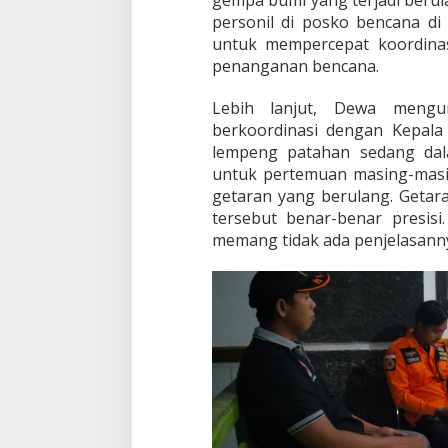
gempa bumi yang terjadi berul
i
personil di posko bencana di 
L
untuk mempercepat koordina
a
l
penanganan bencana.
o
l
Lebih lanjut, Dewa mengu
a
berkoordinasi dengan Kepala
e
lempeng patahan sedang dal
untuk pertemuan masing-mas
getaran yang berulang. Getara
tersebut benar-benar presisi
memang tidak ada penjelasannya