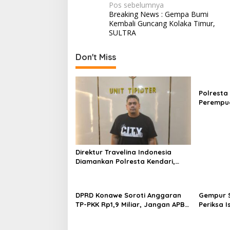
N
Pos sebelumnya
Breaking News : Gempa Bumi
a
Kembali Guncang Kolaka Timur,
v
SULTRA
i
Don't Miss
g
a
s
Polresta
Perempua
i
Proyek, 
p
Juta
o
s
Direktur Travelina Indonesia
Diamankan Polresta Kendari,
Kasus Penelantaran Jemaah
Umrah Masuk Babak Baru
DPRD Konawe Soroti Anggaran
Gempur S
TP-PKK Rp1,9 Miliar, Jangan APBD
Periksa I
Habis untuk Perjalanan Dinas
Tahan T
Ilegal