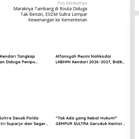
Pos berikutnya
Maraknya Tambang di Routa Diduga
Tak Berizin, ESDM Sultra Lempar
Kewenangan ke Kementerian
 Kendari Tangkap
Alfansyah Resmi Nahkodai
n Diduga Penipu
LKBHMI Kendari 2026–2027, Bidik
Korban Rugi Rp588,1
Penguatan Advokasi Hukum
ultra Desak Polda
“Tak Ada yang Kebal Hukum!”
stri Suparjo dan Segera
GEMPUR SULTRA Geruduk Kantor
ersangka Kasus Tambang
Fajar S Tanawali dan PT
Tadisangka, Siap Kuasai Lahan