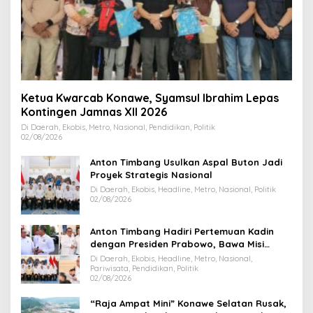
Ketua Kwarcab Konawe, Syamsul Ibrahim Lepas
Kontingen Jamnas XII 2026
Di Daerah, Ekobis, Metro, Nasional, Pendidikan, Politik
02/08/2026
Anton Timbang Usulkan Aspal Buton Jadi
Proyek Strategis Nasional
Di Daerah, Ekobis, Headline, Metro, Nasional, Politik
02/08/2026
Anton Timbang Hadiri Pertemuan Kadin
dengan Presiden Prabowo, Bawa Misi
Majukan Ekonomi Sultra
Di Daerah, Ekobis, Headline, Metro, Nasional,
Pariwisata, Pendidikan, Politik
02/08/2026
“Raja Ampat Mini” Konawe Selatan Rusak,