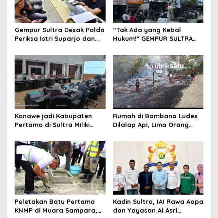
p
o
Gempur Sultra Desak Polda
“Tak Ada yang Kebal
s
Periksa Istri Suparjo dan
Hukum!” GEMPUR SULTRA
Segera Tahan Tersangka
Geruduk Kantor Fajar S
Kasus Tambang Ilegal
Tanawali dan PT
Tadisangka, Siap Kuasai
Lahan Puuwatu
Konawe jadi Kabupaten
Rumah di Bombana Ludes
Pertama di Sultra Miliki
Dilalap Api, Lima Orang
Aplikasi Perpustakaan
Satu Keluarga Meninggal
Digital, DPRD Restui
Dunia
Anggaran Rp200 Juta
Peletakan Batu Pertama
Kadin Sultra, IAI Rawa Aopa
KNMP di Muara Sampara,
dan Yayasan Al Asri