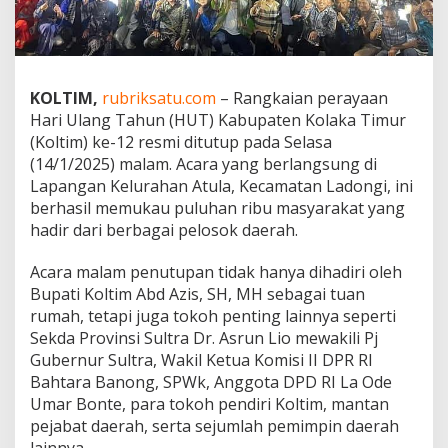
a
a
n
P
a
KOLTIM,
rubriksatu.com
– Rangkaian perayaan
r
Hari Ulang Tahun (HUT) Kabupaten Kolaka Timur
i
p
(Koltim) ke-12 resmi ditutup pada Selasa
u
(14/1/2025) malam. Acara yang berlangsung di
r
Lapangan Kelurahan Atula, Kecamatan Ladongi, ini
n
berhasil memukau puluhan ribu masyarakat yang
a
hadir dari berbagai pelosok daerah.
y
a
n
Acara malam penutupan tidak hanya dihadiri oleh
g
Bupati Koltim Abd Azis, SH, MH sebagai tuan
M
rumah, tetapi juga tokoh penting lainnya seperti
e
Sekda Provinsi Sultra Dr. Asrun Lio mewakili Pj
m
u
Gubernur Sultra, Wakil Ketua Komisi II DPR RI
k
Bahtara Banong, SPWk, Anggota DPD RI La Ode
a
Umar Bonte, para tokoh pendiri Koltim, mantan
u
pejabat daerah, serta sejumlah pemimpin daerah
P
u
lainnya.