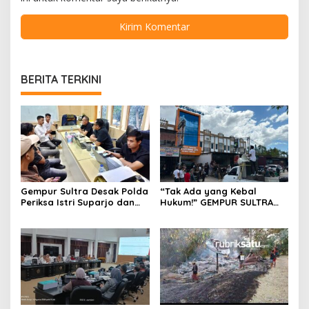
BERITA TERKINI
Gempur Sultra Desak Polda
“Tak Ada yang Kebal
Periksa Istri Suparjo dan
Hukum!” GEMPUR SULTRA
Segera Tahan Tersangka
Geruduk Kantor Fajar S
Kasus Tambang Ilegal
Tanawali dan PT
Tadisangka, Siap Kuasai
Lahan Puuwatu