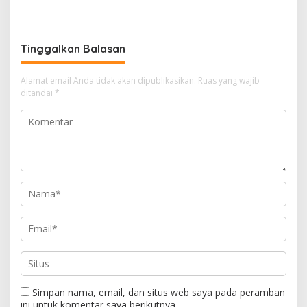
Wabup Konawe Ajak Desa
Bersinergi Cetak Lulusan
Jemput Program Pusat
Siap Kerja
Tinggalkan Balasan
Alamat email Anda tidak akan dipublikasikan.
Ruas yang wajib
ditandai
*
Simpan nama, email, dan situs web saya pada peramban
ini untuk komentar saya berikutnya.