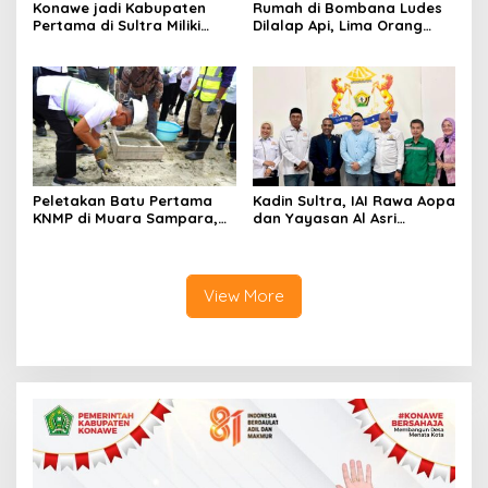
Konawe jadi Kabupaten
Rumah di Bombana Ludes
Pertama di Sultra Miliki
Dilalap Api, Lima Orang
Aplikasi Perpustakaan
Satu Keluarga Meninggal
Digital, DPRD Restui
Dunia
Anggaran Rp200 Juta
Peletakan Batu Pertama
Kadin Sultra, IAI Rawa Aopa
KNMP di Muara Sampara,
dan Yayasan Al Asri
Wabup Konawe Ajak Desa
Bersinergi Cetak Lulusan
Jemput Program Pusat
Siap Kerja
View More