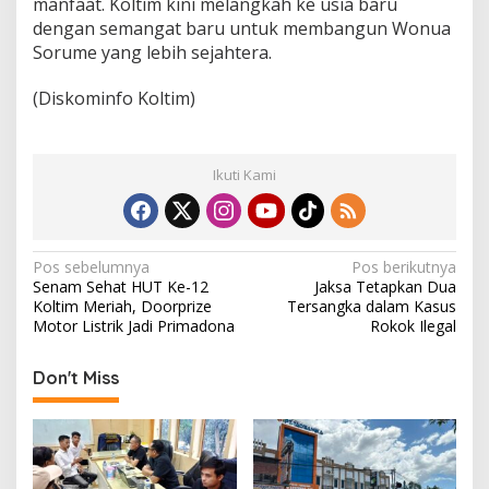
manfaat. Koltim kini melangkah ke usia baru
dengan semangat baru untuk membangun Wonua
Sorume yang lebih sejahtera.
(Diskominfo Koltim)
Ikuti Kami
N
Pos sebelumnya
Pos berikutnya
Senam Sehat HUT Ke-12
Jaksa Tetapkan Dua
a
Koltim Meriah, Doorprize
Tersangka dalam Kasus
v
Motor Listrik Jadi Primadona
Rokok Ilegal
i
Don't Miss
g
a
s
i