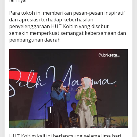
l
u
Para tokoh ini memberikan pesan-pesan inspiratif
h
dan apresiasi terhadap keberhasilan
a
penyelenggaraan HUT Koltim yang disebut
n
R
semakin memperkuat semangat kebersamaan dan
i
pembangunan daerah.
b
u
M
a
s
y
a
r
a
k
a
t
HUT Koltim kali ini berlangsung selama lima hari,