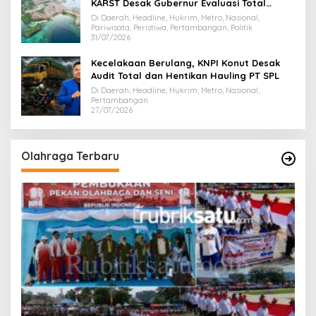
KARST Desak Gubernur Evaluasi Total
Dispar Sultra
Di Daerah, Headline, Hukrim, Metro, Nasional,
Pariwisata, Peristiwa, Pertambangan, Politik
31/07/2026
Kecelakaan Berulang, KNPI Konut Desak
Audit Total dan Hentikan Hauling PT SPL
Di Daerah, Headline, Hukrim, Metro, Nasional,
Pertambangan
27/07/2026
Olahraga Terbaru